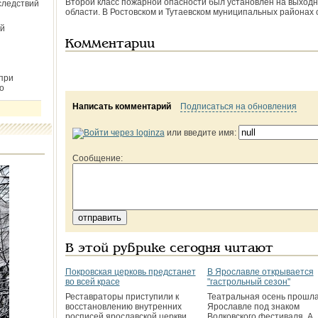
Второй класс пожарной опасности был установлен на выход
следствий
области. В Ростовском и Тутаевском муниципальных районах
й
Комментарии
при
о
Написать комментарий
Подписаться на обновления
или введите имя:
Сообщение:
В этой рубрике сегодня читают
Покровская церковь предстанет
В Ярославле открывается
во всей красе
"гастрольный сезон"
Реставраторы приступили к
Театральная осень прошла
восстановлению внутренних
Ярославле под знаком
росписей ярославской церкви
Волковского фестиваля. А