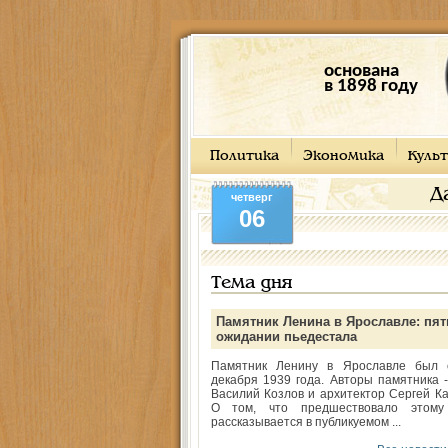
основана
в 1898 году
Политика
Экономика
Культ
Д
четверг
06
Тема дня
Памятник Ленина в Ярославле: пят
ожидании пьедестала
Памятник Ленину в Ярославле был 
декабря 1939 года. Авторы памятника -
Василий Козлов и архитектор Сергей Ка
О том, что предшествовало этому
рассказывается в публикуемом ...