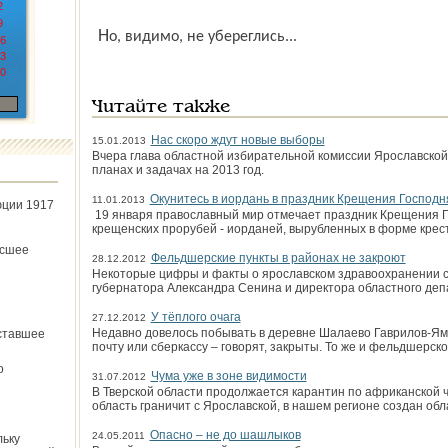
2
9
Но, видимо, не убереглись...
6
3
0
Читайте также
Нас скоро ждут новые выборы
15.01.2013
Вчера глава областной избирательной комиссии Ярославской
планах и задачах на 2013 год.
Окунитесь в иордань в праздник Крещения Господн
11.01.2013
юции 1917
19 января православный мир отмечает праздник Крещения Г
крещенских прорубей - иорданей, вырубленных в форме крест
ёсшее
Фельдшерские пункты в районах не закроют
28.12.2012
Некоторые цифры и факты о ярославском здравоохранении 
губернатора Александра Сенина и директора областного деп
У тёплого очага
27.12.2012
Недавно довелось побывать в деревне Шалаево Гаврилов-Ямс
ставшее
почту или сберкассу – говорят, закрыты. То же и фельдшерско
о
Чума уже в зоне видимости
31.07.2012
В Тверской области продолжается карантин по африканской ч
область граничит с Ярославской, в нашем регионе создан об
Опасно – не до шашлыков
24.05.2011
льку