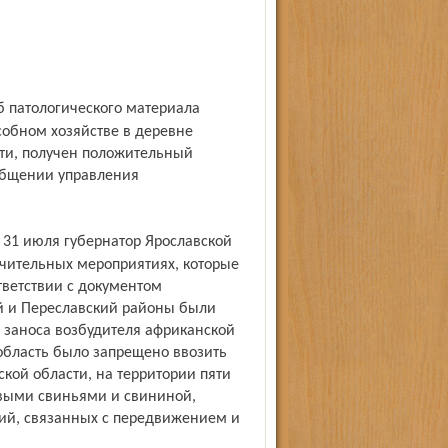
обном хозяйстве в деревне
сти, получен положительный
ообщении управления
, 31 июля губернатор Ярославской
ичительных мероприятиях, которые
тветствии с документом
ий и Переславский районы были
 заноса возбудителя африканской
область было запрещено ввозить
кой области, на территории пяти
выми свиньями и свининой,
тий, связанных с передвижением и