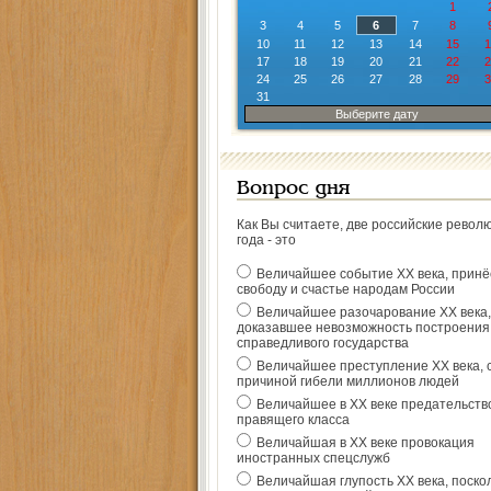
1
3
4
5
6
7
8
10
11
12
13
14
15
1
17
18
19
20
21
22
2
24
25
26
27
28
29
3
31
Выберите дату
Вопрос дня
Как Вы считаете, две российские револ
года - это
Величайшее событие ХХ века, прин
свободу и счастье народам России
Величайшее разочарование ХХ века,
доказавшее невозможность построения
справедливого государства
Величайшее преступление ХХ века, 
причиной гибели миллионов людей
Величайшее в ХХ веке предательств
правящего класса
Величайшая в ХХ веке провокация
иностранных спецслужб
Величайшая глупость ХХ века, поско