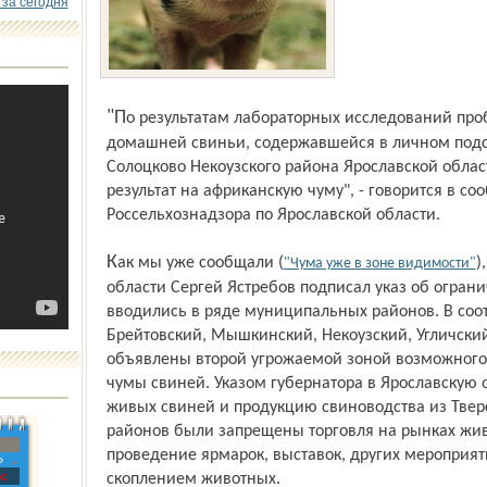
 за сегодня
"По результатам лабораторных исследований проб патологического материала
домашней свиньи, содержавшейся в личном подс
Солоцково Некоузского района Ярославской обла
результат на африканскую чуму", - говорится в с
Россельхознадзора по Ярославской области.
Как мы уже сообщали (
)
"Чума уже в зоне видимости"
области Сергей Ястребов подписал указ об огран
вводились в ряде муниципальных районов. В соо
Брейтовский, Мышкинский, Некоузский, Угличск
объявлены второй угрожаемой зоной возможного
чумы свиней. Указом губернатора в Ярославскую 
живых свиней и продукцию свиноводства из Тверс
районов были запрещены торговля на рынках жи
проведение ярмарок, выставок, других мероприя
»
с
скоплением животных.