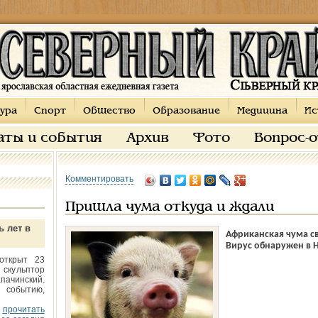
ура
Спорт
Общество
Образование
Медицина
Ис
аты и события
Архив
Фото
Вопрос-
Комментировать
Пришла чума откуда и ждали
ь лет в
Африканская чума св
Вирус обнаружен в 
открыт 23
 скульптор
пачинский.
 событию,
прочитать