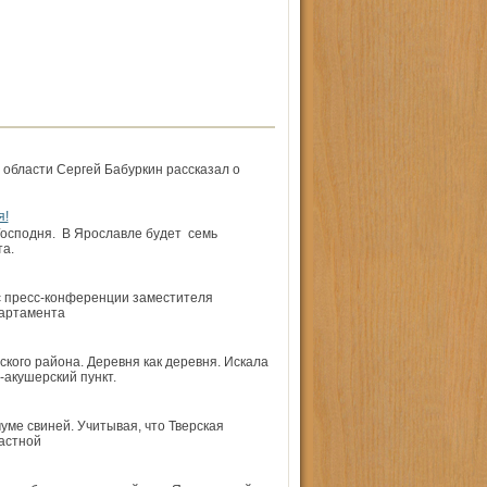
 области Сергей Бабуркин рассказал о
я!
осподня. В Ярославле будет семь
а.
с пресс-конференции заместителя
ар­тамента
кого района. Деревня как деревня. Искала
-акушерский пункт.
уме свиней. Учитывая, что Тверская
ластной