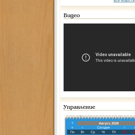
Все новости
Видео
Управление
?
Август, 2026
«
‹
Сегодня
›
Пн
Вт
Ср
Чт
Пт
Сб
В