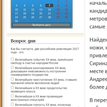
1
2
началь
3
4
5
6
7
8
9
10
11
12
13
14
15
16
кандид
17
18
19
20
21
22
23
24
25
26
27
28
29
30
метров
31
Выберите дату
самые 
Найдены фрагменты стеклянных браслетов, железные
Вопрос дня
ножи, 
Как Вы считаете, две российские революции 1917
года - это
привле
Величайшее событие ХХ века, принёсшее
Сирина
свободу и счастье народам России
Величайшее разочарование ХХ века,
месте 
доказавшее невозможность построения
справедливого государства
Андрее
Величайшее преступление ХХ века, ставшее
причиной гибели миллионов людей
более 
Величайшее в ХХ веке предательство
правящего класса
Величайшая в ХХ веке провокация
В переулке Красном археологические работы
иностранных спецслужб
Величайшая глупость ХХ века, поскольку