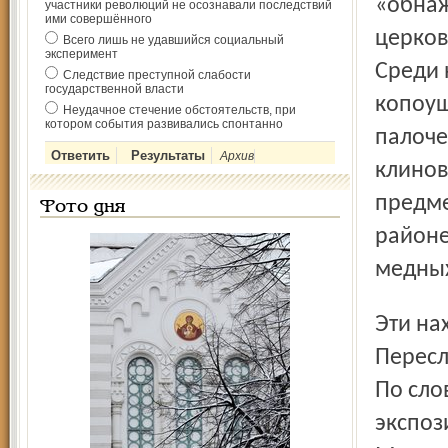
«обнаж
участники революций не осознавали последствий
ими совершённого
церков
Всего лишь не удавшийся социальный
эксперимент
Среди 
Следствие преступной слабости
государственной власти
копоуш
Неудачное стечение обстоятельств, при
котором события развивались спонтанно
палоче
Архив
клинов
предме
Фото дня
районе
медных
Эти находки лягут в основу выставочного проекта
Пересл
По сло
экспоз