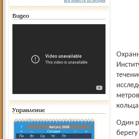
Все новости за сегодня
Видео
Охранные раскопки проводились сотрудниками
Инстит
течени
исслед
метров
кольца
Управление
Один раскоп столичные археологи заложили на левом
?
Август, 2026
«
‹
Сегодня
›
»
берегу
Пн
Вт
Ср
Чт
Пт
Сб
Вс