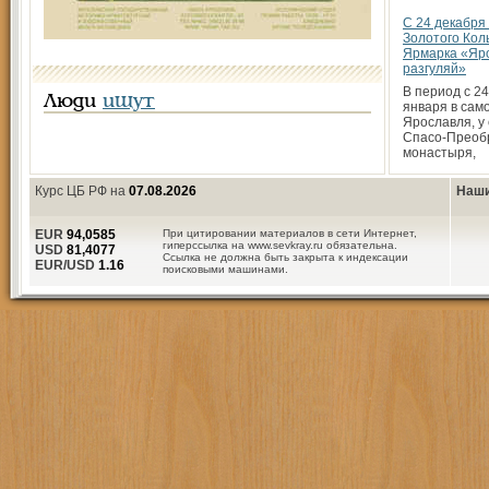
С 24 декабря
Золотого Кол
Ярмарка «Яр
разгуляй»
В период с 24
Люди
ищут
января в сам
Ярославля, у
Спасо-Преоб
монастыря,
Курс ЦБ РФ на
07.08.2026
Наши
EUR
94,0585
При цитировании материалов в сети Интернет,
гиперссылка на www.sevkray.ru обязательна.
USD
81,4077
Ссылка не должна быть закрыта к индексации
EUR/USD
1.16
поисковыми машинами.