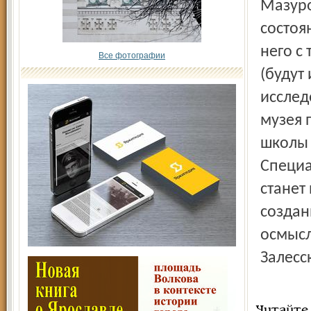
Мазуро
состоя
него с
Все фотографии
(будут
исслед
музея 
школы 
Специа
станет
создан
осмысл
Залесс
Читайте