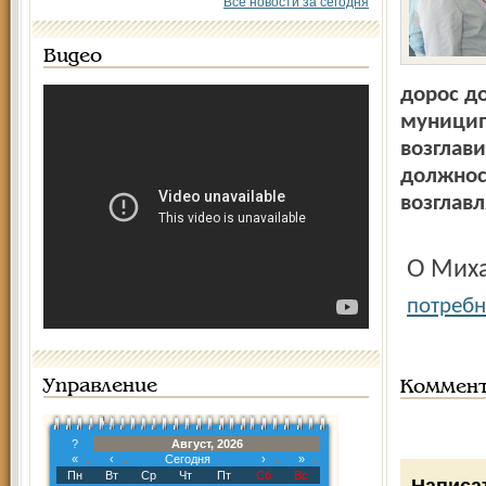
Все новости за сегодня
Видео
дорос до
муницип
возглави
должност
возглав
О Ми
потребн
Управление
Коммен
?
Август, 2026
«
‹
Сегодня
›
»
Пн
Вт
Ср
Чт
Пт
Сб
Вс