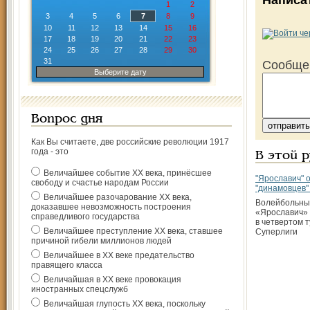
Написа
1
2
3
4
5
6
7
8
9
10
11
12
13
14
15
16
17
18
19
20
21
22
23
24
25
26
27
28
29
30
31
Сообще
Выберите дату
Вопрос дня
Как Вы считаете, две российские революции 1917
года - это
В этой 
Величайшее событие ХХ века, принёсшее
"Ярославич" 
свободу и счастье народам России
"динамовцев"
Величайшее разочарование ХХ века,
Волейбольны
доказавшее невозможность построения
«Ярославич»
справедливого государства
в четвертом 
Величайшее преступление ХХ века, ставшее
Суперлиги
причиной гибели миллионов людей
Величайшее в ХХ веке предательство
правящего класса
Величайшая в ХХ веке провокация
иностранных спецслужб
Величайшая глупость ХХ века, поскольку