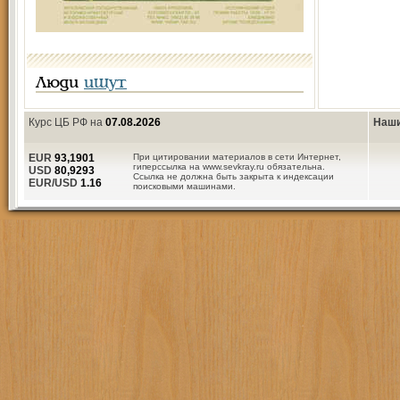
Люди
ищут
Курс ЦБ РФ на
07.08.2026
Наши
EUR
93,1901
При цитировании материалов в сети Интернет,
гиперссылка на www.sevkray.ru обязательна.
USD
80,9293
Ссылка не должна быть закрыта к индексации
EUR/USD
1.16
поисковыми машинами.