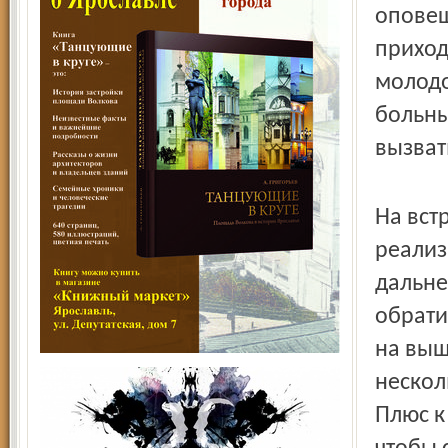
оповещ
приход
молодо
больны
вызват
На вст
реализ
дальне
обрати
на выш
нескол
Плюс к