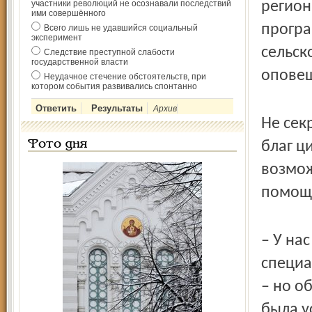
участники революций не осознавали последствий
регион
ими совершённого
програ
Всего лишь не удавшийся социальный
эксперимент
сельск
Следствие преступной слабости
государственной власти
оповещ
Неудачное стечение обстоятельств, при
котором события развивались спонтанно
Архив
Не сек
Фото дня
благ ц
возмож
помощ
– У на
специа
– но о
была у