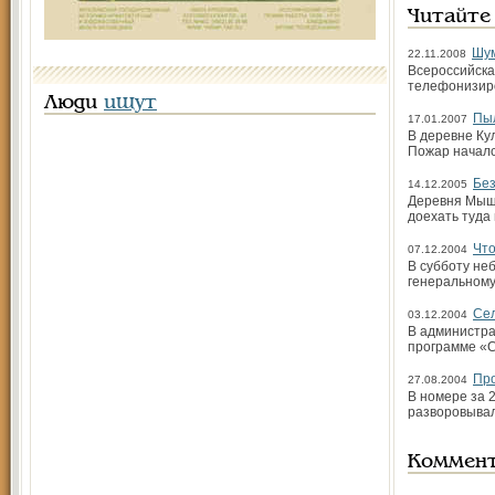
Читайте
Шум
22.11.2008
Всероссийска
телефонизиро
Люди
ищут
Пы
17.01.2007
В деревне Ку
Пожар началс
Без
14.12.2005
Деревня Мышк
доехать туда
Что
07.12.2004
В субботу не
генеральному
Сел
03.12.2004
В администра
программе «С
Про
27.08.2004
В номере за 
разворовывал
Коммен