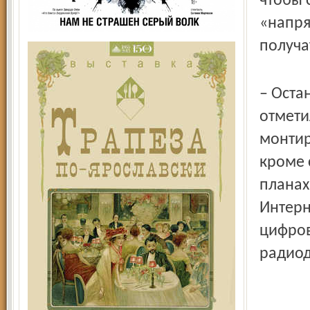
чтобы 
«напря
получа
– Оста
отмети
монтир
кроме 
планах
Интерн
цифров
радиод