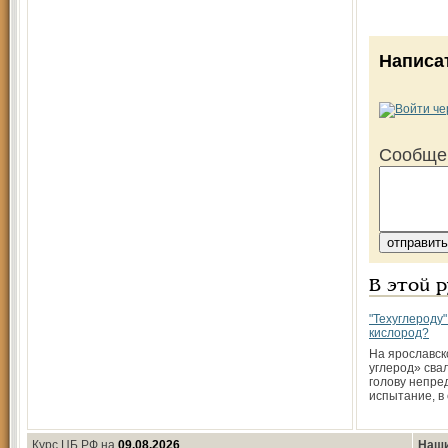
Написа
Сообще
В этой 
"Техуглероду
кислород?
На ярославск
углерод» свал
голову непре
испытание, в
Курс ЦБ РФ на
09.08.2026
Наши