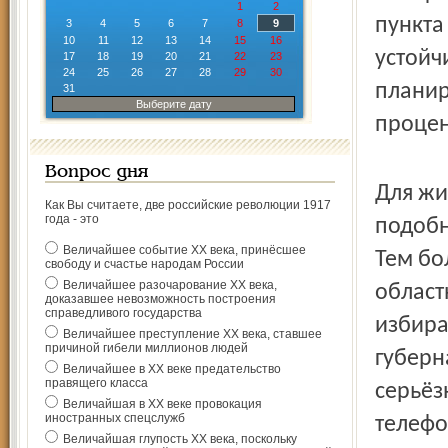
1
2
пункта
3
4
5
6
7
8
9
10
11
12
13
14
15
16
устойч
17
18
19
20
21
22
23
24
25
26
27
28
29
30
планир
31
Выберите дату
процен
Вопрос дня
Для жи
Как Вы считаете, две российские революции 1917
года - это
подобн
Величайшее событие ХХ века, принёсшее
Тем бо
свободу и счастье народам России
Величайшее разочарование ХХ века,
област
доказавшее невозможность построения
справедливого государства
избира
Величайшее преступление ХХ века, ставшее
причиной гибели миллионов людей
губерн
Величайшее в ХХ веке предательство
правящего класса
серьёз
Величайшая в ХХ веке провокация
иностранных спецслужб
телефо
Величайшая глупость ХХ века, поскольку