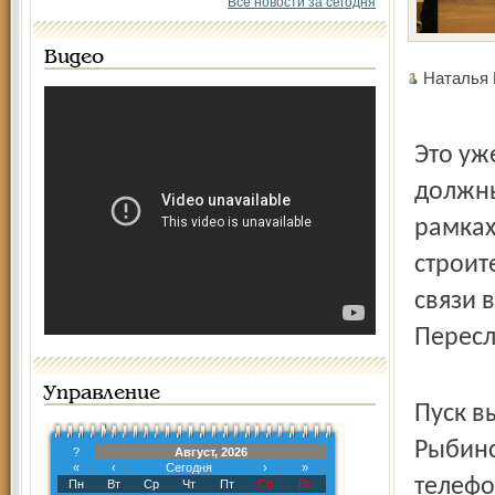
Все новости за сегодня
Видео
Наталья
Это уж
должны
рамках
строит
связи 
Пересл
Управление
Пуск в
Рыбинс
?
Август, 2026
«
‹
Сегодня
›
»
телефо
Пн
Вт
Ср
Чт
Пт
Сб
Вс