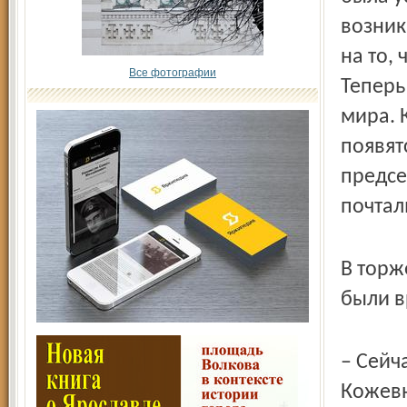
возник
на то,
Все фотографии
Теперь
мира. 
появят
предсе
почтал
В торж
были в
– Сейч
Кожевн