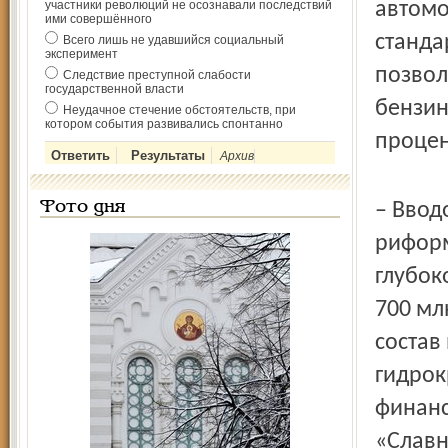
участники революций не осознавали последствий
автомо
ими совершённого
станда
Всего лишь не удавшийся социальный
эксперимент
позвол
Следствие преступной слабости
государственной власти
бензин
Неудачное стечение обстоятельств, при
котором события развивались спонтанно
процен
Архив
Фото дня
– Ввод
риформ
глубок
700 мл
состав
гидрок
финанс
«Славн