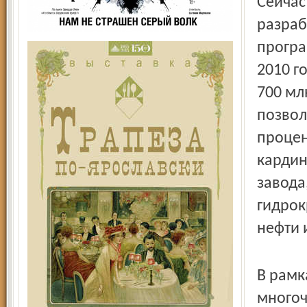
Сейчас
разраб
програ
2010 г
700 мл
позвол
процен
кардин
завода
гидрок
нефти 
В рамк
многоч