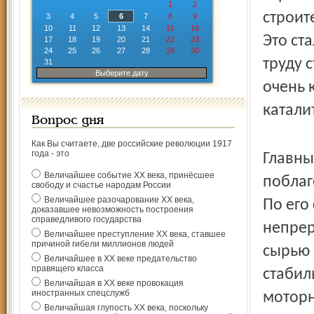
1
2
строит
3
4
5
6
7
8
9
10
11
12
13
14
15
16
Это ст
17
18
19
20
21
22
23
24
25
26
27
28
29
30
труду 
31
Выберите дату
очень 
катали
Вопрос дня
Как Вы считаете, две российские революции 1917
года - это
Главны
Величайшее событие ХХ века, принёсшее
поблаг
свободу и счастье народам России
Величайшее разочарование ХХ века,
По его
доказавшее невозможность построения
справедливого государства
непрер
Величайшее преступление ХХ века, ставшее
причиной гибели миллионов людей
сырью 
Величайшее в ХХ веке предательство
правящего класса
стабил
Величайшая в ХХ веке провокация
иностранных спецслужб
моторн
Величайшая глупость ХХ века, поскольку