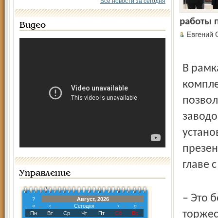
Все новости за сегодня
работы 
Видео
Евгений
В рамк
компле
позвол
заводо
устано
презен
главе 
Управление
– Это 
?
Август, 2026
«
‹
Сегодня
›
»
торжес
Пн
Вт
Ср
Чт
Пт
Сб
Вс