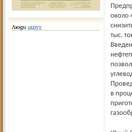
Предпр
около 
снизит
Люди
ищут
тыс. т
Введен
нефтеп
позвол
углево
Провед
в проц
пригот
газооб