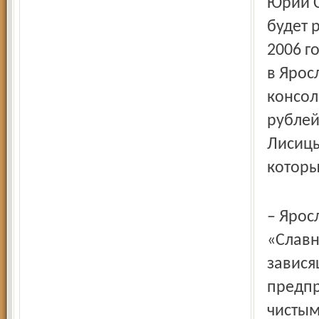
Юрий С
будет 
2006 г
в Ярос
консол
рублей
Лисицы
которы
– Ярос
«Славн
завися
предпр
чистым