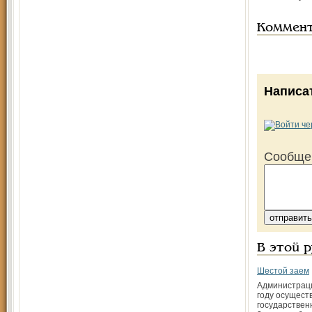
Коммен
Написа
Сообще
В этой 
Шестой заем
Администраци
году осущест
государствен