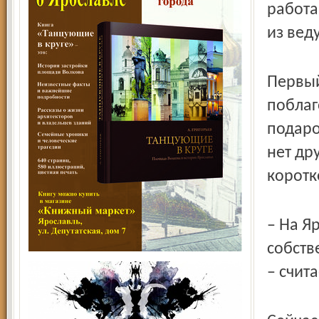
работа
из вед
Первый
поблаг
подаро
нет др
коротк
– На Я
собств
– счит