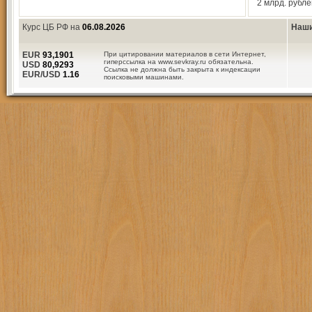
2 млрд. рубле
Курс ЦБ РФ на
06.08.2026
Наши
EUR
93,1901
При цитировании материалов в сети Интернет,
гиперссылка на www.sevkray.ru обязательна.
USD
80,9293
Ссылка не должна быть закрыта к индексации
EUR/USD
1.16
поисковыми машинами.