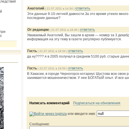
следствий
Анатолий
ответить
| 21.07.2011 в 14:34 |
й
Эти данные 9-10-летней давности.За это время утекло много
последние данные?
От редакции
ответить
| 21.07.2011 в 18:36 |
при
Уважаемый Анатолий, Вы зашли в архив — номер за 3 декабр
о
информация на эту тему в газете регулярно публикуется.
Гость
ответить
| 21.07.2011 в 18:54 |
да ну???? я в 2005 получал в среднем 5100 руб. старые дан
Гость
ответить
| 22.07.2011 в 19:56 |
В Хакасии, в городе Черногорск нотариус Шустова всю свою 
занимается мошенничеством. У нее БОГАТЫЙ опыт. И все шит
Написать комментарий
Подписаться на обновления
или введите имя:
Сообщение: