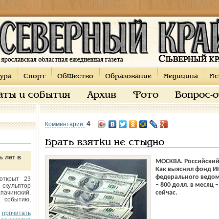
ура
Спорт
Общество
Образование
Медицина
Ис
аты и события
Архив
Фото
Вопрос-
4
Комментарии:
Брать взятки не стыдно
ь лет в
МОСКВА. Российский
Как выяснил фонд И
федерального ведомс
открыт 23
– 800 долл. в месяц 
 скульптор
пачинский.
сейчас.
 событию,
прочитать