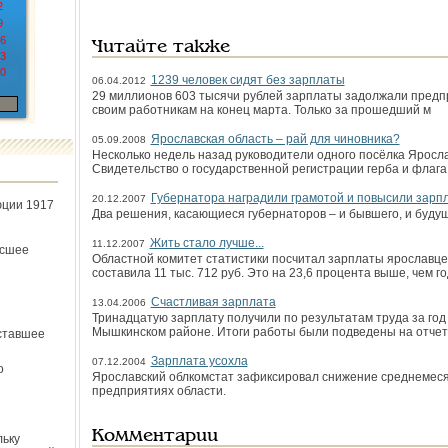
2
9
6
Читайте также
3
0
1239 человек сидят без зарплаты
06.04.2012
29 миллионов 603 тысячи рублей зарплаты задолжали предп
своим работникам на конец марта. Только за прошедший м
Ярославская область – рай для чиновника?
05.09.2008
Несколько недель назад руководители одного посёлка Яросл
Свидетельство о государственной регистрации герба и флага
Губернатора наградили грамотой и повысили зарп
20.12.2007
юции 1917
Два решения, касающиеся губернаторов – и бывшего, и будущ
Жить стало лучше...
11.12.2007
ёсшее
Областной комитет статистики посчитал зарплаты ярославцев
составила 11 тыс. 712 руб. Это на 23,6 процента выше, чем го
Счастливая зарплата
13.04.2006
Тринадцатую зарплату получили по результатам труда за год
Мышкинском районе. Итоги работы были подведены на отчет
ставшее
Зарплата усохла
07.12.2004
о
Ярославский облкомстат зафиксировал снижение среднемеся
предприятиях области.
Комментарии
льку