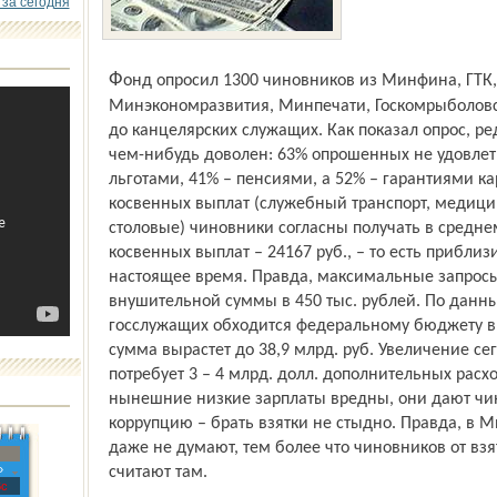
 за сегодня
Фонд опросил 1300 чиновников из Минфина, ГТК, МПС, Минтруда,
Минэкономразвития, Минпечати, Госкомрыболовст
до канцелярских служащих. Как показал опрос, р
чем-нибудь доволен: 63% опрошенных не удовлет
льготами, 41% – пенсиями, а 52% – гарантиями к
косвенных выплат (служебный транспорт, медиц
столовые) чиновники согласны получать в среднем
косвенных выплат – 24167 руб., – то есть прибли
настоящее время. Правда, максимальные запросы
внушительной суммы в 450 тыс. рублей. По данн
госслужащих обходится федеральному бюджету в 31
сумма вырастет до 38,9 млрд. руб. Увеличение сег
потребует 3 – 4 млрд. долл. дополнительных расх
нынешние низкие зарплаты вредны, они дают чи
коррупцию – брать взятки не стыдно. Правда, в 
даже не думают, тем более что чиновников от взя
»
считают там.
с