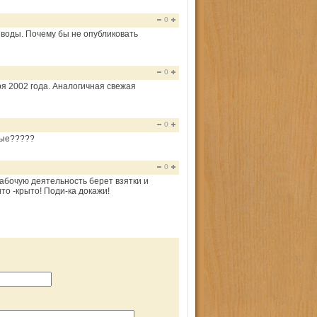
0
 воды. Почему бы не опубликовать
0
я 2002 года. Аналогичная свежая
0
ные?????
0
рабочую деятельность берет взятки и
о -крыто! Поди-ка докажи!