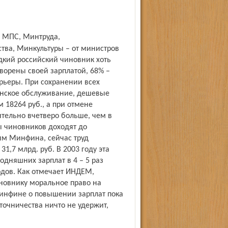
ва, Минкультуры – от министров
едкий российский чиновник хоть
ворены своей зарплатой, 68% –
арьеры. При сохранении всех
инское обслуживание, дешевые
 18264 руб., а при отмене
зительно вчетверо больше, чем в
 чиновников доходят до
ым Минфина, сейчас труд
,7 млрд. руб. В 2003 году эта
одняшних зарплат в 4 – 5 раз
одов. Как отмечает ИНДЕМ,
новнику моральное право на
Минфине о повышении зарплат пока
точничества ничто не удержит,