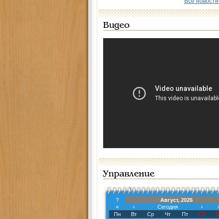
Все новости
Видео
Управление
?
Август, 2026
«
‹
Сегодня
›
Пн
Вт
Ср
Чт
Пт
Сб
В