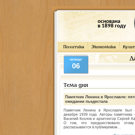
основана
в 1898 году
Политика
Экономика
Культ
Д
четверг
06
Тема дня
Памятник Ленина в Ярославле: пят
ожидании пьедестала
Памятник Ленину в Ярославле был 
декабря 1939 года. Авторы памятника -
Василий Козлов и архитектор Сергей Ка
О том, что предшествовало этому
рассказывается в публикуемом ...