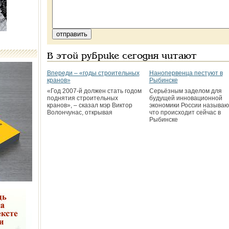
В этой рубрике сегодня читают
Впереди – «годы строительных
Нанопервенца пестуют в
кранов»
Рыбинске
«Год 2007-й должен стать годом
Серьёзным заделом для
поднятия строительных
будущей инновационной
кранов», – сказал мэр Виктор
экономики России называют
Волончунас, открывая
что происходит сейчас в
Рыбинске