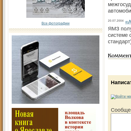
межгосуд
автомоб
«А
20.07.2004
Все фотографии
ЯМЗ полу
системе 
стандарт
Коммен
Написа
Сообще