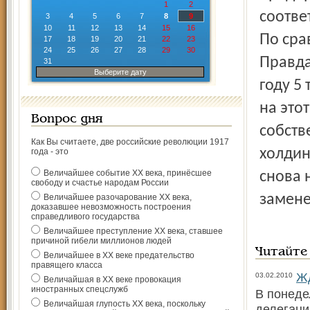
1
2
соотве
3
4
5
6
7
8
9
10
11
12
13
14
15
16
По сра
17
18
19
20
21
22
23
24
25
26
27
28
29
30
Правда
31
Выберите дату
году 5
на это
Вопрос дня
собств
Как Вы считаете, две российские революции 1917
холдин
года - это
Величайшее событие ХХ века, принёсшее
снова 
свободу и счастье народам России
замене
Величайшее разочарование ХХ века,
доказавшее невозможность построения
справедливого государства
Величайшее преступление ХХ века, ставшее
причиной гибели миллионов людей
Читайте
Величайшее в ХХ веке предательство
правящего класса
Ж
03.02.2010
Величайшая в ХХ веке провокация
иностранных спецслужб
В понеде
Величайшая глупость ХХ века, поскольку
делегаци