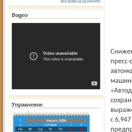
Все новости за сегодня
Видео
Снижение производства на 8,4 процента, как сообщает
пресс-
автомо
машино
«Автод
сохран
Управление
выраже
с 6,94
?
Август, 2026
«
‹
Сегодня
›
»
предпр
Пн
Вт
Ср
Чт
Пт
Сб
Вс