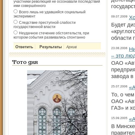
участники революций не осознавали последствий
государс
ими совершённого
Всего лишь не удавшийся социальный
эксперимент
Хо
09.07.2009
Следствие преступной слабости
Будет ди
государственной власти
«круглог
Неудачное стечение обстоятельств, при
области 
котором события развивались спонтанно
Архив
Ни
23.08.2006
– это лю
ОАО «Авт
Фото дня
предприя
завода в
«А
25.07.2006
То, о че
ОАО «Авт
ГАЗ» и х
«А
15.09.2005
В Минске
правител