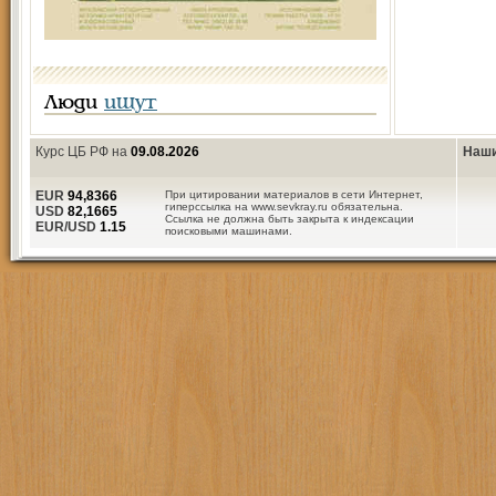
Люди
ищут
Курс ЦБ РФ на
09.08.2026
Наши
EUR
94,8366
При цитировании материалов в сети Интернет,
гиперссылка на www.sevkray.ru обязательна.
USD
82,1665
Ссылка не должна быть закрыта к индексации
EUR/USD
1.15
поисковыми машинами.