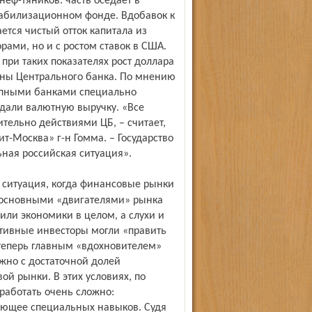
неф-тяников: часть оседает в
табилизационном фонде. Вдобавок к
ется чистый отток капитала из
рами, но и с ростом ставок в США.
при таких показателях рост доллара
роны Центрального банка. По мнению
рупными банками специально
одали валютную выручку. «Все
тельно действиями ЦБ, – считает,
т-Москва» г-н Гомма. – Государство
ьная российская ситуация».
 основными «двигателями» рынка
ли экономики в целом, а слухи и
тивные инвесторы могли «править
 теперь главным «вдохновителем»
ожно с достаточной долей
ой рынки. В этих условиях, по
работать очень сложно:
бующее специальных навыков. Судя