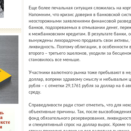
Еще более печальная ситуация сложилась на корпоративном долговом рынке.
Напомним, что кризис доверия в банковской сис
неосторожными заявлениями финансовой разведк
банков, подозреваемых в отмывании денег, пере
к межбанковским кредитам. В результате банки, 
вынуждены лихорадочно продавать свои активы, ч
ликвидность. Поэтому облигации, в особенности
второго – третьего эшелонов, уходили за бесцено
становилось все меньше.
Участники валютного рынка тоже пребывают в недоумении. С конца прошлой недели
доллар, вопреки здравому смыслу и небывалым ц
рубля – с отметки 29,1761 рубля за доллар на 6 ав
среду.
Справедливости ради стоит отметить, что для некоторого ослабления рубля есть
объективные причины. Так, после высвобождения
фонд обязательного резервирования, ликвидност
и спекулятивный спрос на доллар вырос. Кроме то