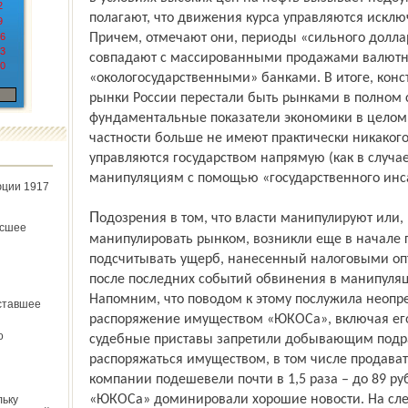
2
полагают, что движения курса управляются искл
9
6
Причем, отмечают они, периоды «сильного долл
3
совпадают с массированными продажами валют
0
«окологосударственными» банками. В итоге, кон
рынки России перестали быть рынками в полном с
фундаментальные показатели экономики в целом 
частности больше не имеют практически никакого
управляются государством напрямую (как в случа
манипуляциям с помощью «государственного инс
юции 1917
Подозрения в том, что власти манипулируют или, по крайней мере, могут
ёсшее
манипулировать рынком, возникли еще в начале 
подсчитывать ущерб, нанесенный налоговыми о
после последних событий обвинения в манипуляци
Напомним, что поводом к этому послужила неопре
ставшее
распоряжение имуществом «ЮКОСа», включая его
о
судебные приставы запретили добывающим под
распоряжаться имуществом, в том числе продават
компании подешевели почти в 1,5 раза – до 89 ру
«ЮКОСа» доминировали хорошие новости. На сл
льку