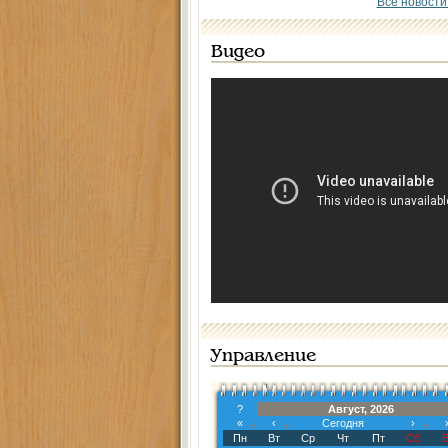
Все новости
Видео
Управление
?
Август, 2026
«
‹
Сегодня
›
Пн
Вт
Ср
Чт
Пт
Сб
В