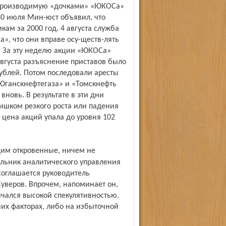
на производимую «дочками» «ЮКОСа»
30 июля Мин-юст объявил, что
ам за 2000 год. 4 августа служба
, что они вправе осу-ществ-лять
. За эту неделю акции «ЮКОСа»
 августа разъяснение приставов было
 рублей. Потом последовали аресты
ганскнефтегаза» и «Томскнефть
новь. В результате в эти дни
ишком резкого роста или падения
 цена акций упала до уровня 102
альник аналитического управления
соглашается руководитель
уверов. Впрочем, напоминает он,
чался высокой спекулятивностью.
их факторах, либо на избыточной