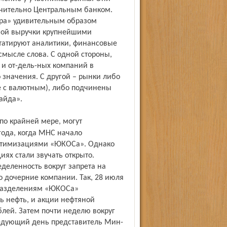
ючительно Центральным банком.
ара» удивительным образом
ной выручки крупнейшими
статируют аналитики, финансовые
мысле слова. С одной стороны,
и от-дель-ных компаний в
 значения. С другой – рынки либо
е с валютным), либо подчинены
айда».
года, когда МНС начало
птимизациями «ЮКОСа». Однако
ях стали звучать открыто.
деленность вокруг запрета на
 дочерние компании. Так, 28 июля
разделениям «ЮКОСа»
ь нефть, и акции нефтяной
блей. Затем почти неделю вокруг
едующий день представитель Мин-