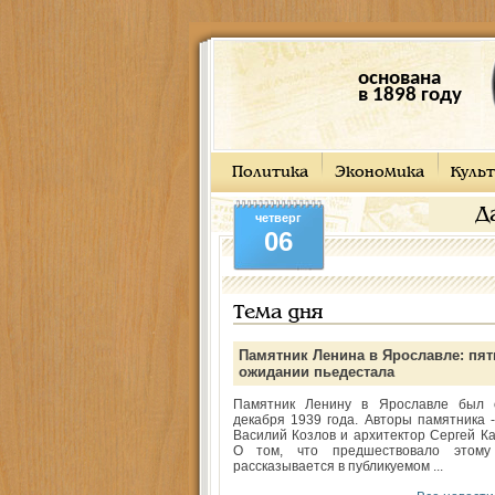
основана
в 1898 году
Политика
Экономика
Культ
Д
четверг
06
Тема дня
Памятник Ленина в Ярославле: пят
ожидании пьедестала
Памятник Ленину в Ярославле был 
декабря 1939 года. Авторы памятника -
Василий Козлов и архитектор Сергей Ка
О том, что предшествовало этому
рассказывается в публикуемом ...