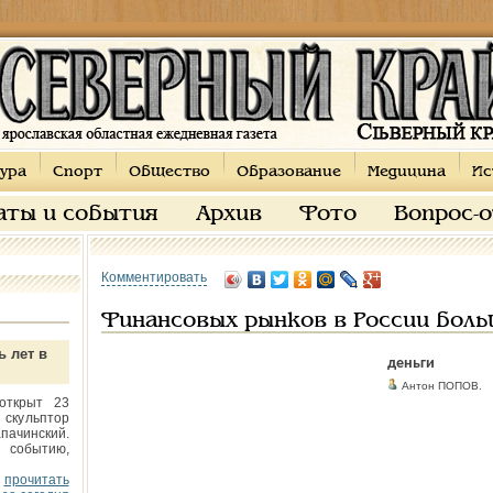
ура
Спорт
Общество
Образование
Медицина
Ис
аты и события
Архив
Фото
Вопрос-
Комментировать
Финансовых рынков в России боль
ь лет в
деньги
Антон ПОПОВ.
открыт 23
 скульптор
пачинский.
 событию,
прочитать