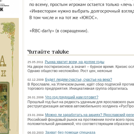
по всему, простым игрокам остается только «лечь
«Инвесторам нужно выбрать долгосрочный взгляд н
В том числе и на тот же «ЮКОС».
«RBC-darly» (в сокращении).
Читайте также
Рынка хватит всем, на долгие годы
25.05.2011
На дворе посткризисное, а значит – бурное время. Кризис ос
Однако общество неспокойно. Рост цен, неясные
Будет людям счастье, счастье на века?
02.12.2009
В Ярославле, на Угличском рынке, идёт сбор подписей проти
торгового предприятия. Инициативная группа обратилась
Что год грядущий нам готовит?
26.01.2006
Прошлый год был на редкость удачным для ярославского рын
реструктуризация активов автомобильного холдинга «РусПр
Можно ли заработать на акциях? Ярославский рег
23.01.2004
Российский фондовый рынок на протяжении почти всего про
положительной динамикой, что соответствующим образом от
Захват без помощи спецназа
06.03.2003