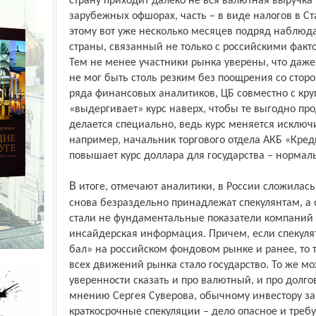
страну приходит далеко не вся валютная выручка 
зарубежных офшорах, часть – в виде налогов в С
этому вот уже несколько месяцев подряд наблюда
страны, связанный не только с российскими факто
Тем не менее участники рынка уверены, что даже 
не мог быть столь резким без поощрения со сто
ряда финансовых аналитиков, ЦБ совместно с к
«выдергивает» курс наверх, чтобы те выгодно пр
делается специально, ведь курс меняется исключи
например, начальник торгового отдела АКБ «Креди
повышает курс доллара для государства – нормал
В итоге, отмечают аналитики, в России сложилась ситуация, когда финансовые рынки
снова безраздельно принадлежат спекулянтам, а
стали не фундаментальные показатели компаний и
инсайдерская информация. Причем, если спекуля
бал» на российском фондовом рынке и ранее, то
всех движений рынка стало государство. То же м
уверенности сказать и про валютный, и про долгов
мнению Сергея Суверова, обычному инвестору за
краткосрочные спекуляции – дело опасное и тре