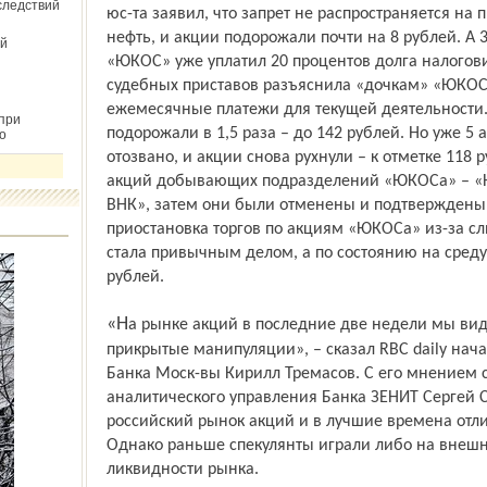
следствий
юс-та заявил, что запрет не распространяется 
нефть, и акции подорожали почти на 8 рублей. А 
й
«ЮКОС» уже уплатил 20 процентов долга налоговик
судебных приставов разъяснила «дочкам» «ЮКОСа»
ежемесячные платежи для текущей деятельности
при
подорожали в 1,5 раза – до 142 рублей. Но уже 5
о
отозвано, и акции снова рухнули – к отметке 118
акций добывающих подразделений «ЮКОСа» – «Ю
ВНК», затем они были отменены и подтверждены в
приостановка торгов по акциям «ЮКОСа» из-за сл
стала привычным делом, а по состоянию на среду
рублей.
«На рынке акций в последние две недели мы видим откровенные, ничем не
прикрытые манипуляции», – сказал RBC daily нач
Банка Моск-вы Кирилл Тремасов. С его мнением 
аналитического управления Банка ЗЕНИТ Сергей С
российский рынок акций и в лучшие времена отли
Однако раньше спекулянты играли либо на внешн
ликвидности рынка.