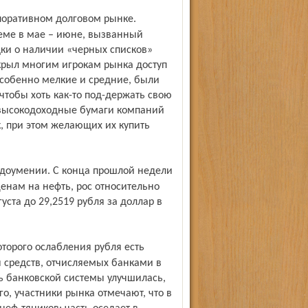
теме в мае – июне, вызванный
и о наличии «черных списков»
крыл многим игрокам рынка доступ
особенно мелкие и средние, были
тобы хоть как-то под-держать свою
 высокодоходные бумаги компаний
к, при этом желающих их купить
енам на нефть, рос относительно
густа до 29,2519 рубля за доллар в
 средств, отчисляемых банками в
ь банковской системы улучшилась,
го, участники рынка отмечают, что в