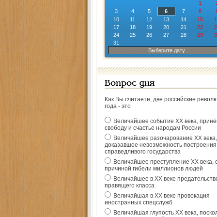
1
3
4
5
6
7
8
10
11
12
13
14
15
1
17
18
19
20
21
22
2
24
25
26
27
28
29
3
31
Выберите дату
Вопрос дня
Как Вы считаете, две российские револ
года - это
Величайшее событие ХХ века, прин
свободу и счастье народам России
Величайшее разочарование ХХ века,
доказавшее невозможность построения
справедливого государства
Величайшее преступление ХХ века, 
причиной гибели миллионов людей
Величайшее в ХХ веке предательств
правящего класса
Величайшая в ХХ веке провокация
иностранных спецслужб
Величайшая глупость ХХ века, поско