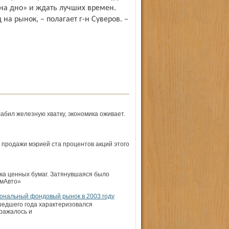
 на дно» и ждать лучших времен.
а рынок, – полагает г-н Суверов. –
лабил железную хватку, экономика оживает.
в продажи мэрией ста процентов акций этого
ка ценных бумаг. Затянувшаяся было
омАвто»
иональный фондовый рынок в 2003 году
шедшего года характеризовался
ражалось и