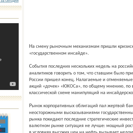
 за сегодня
На смену рыночным механизмам пришли кризисные страхи иманипуляции на
«государственном инсайде».
События последних нескольких недель на российских финансовых рынках заставляют
аналитиков говорить о том, что ставшим было 
России пришел конец. Налагаемые и отменяемые 
акций «дочек» «ЮКОСа», по общему мнению, по в
классической схеме манипуляций на инсайдерск
Рынок корпоративных облигаций пал жертвой банковского кризиса, вызванного
неосторожными высказываниями государственных 
рынка покидают последние стратегические инвест
валютном рынке ситуация не лучше: мощный рост
»
с
в условиях высоких цен на нефть вызывает недоу