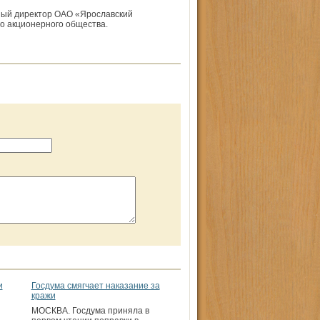
ный директор ОАО «Ярославский
о акционерного общества.
и
Госдума смягчает наказание за
кражи
МОСКВА. Госдума приняла в