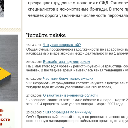
прекращают трудовые отношения с СЖД. Одновре
специалистов в локомотивные бригады. В итоге пр
человек дорога увеличила численность персонала 
Читайте также
Что у нас с зарплатой?
15.04.2011
Общая сумма просроченной задолженности по заработной п
наблюдаемых видов экономической деятельности на 1 апреля 
Безработица под контролем
29.05.2009
На 1 мая этого года уровень регистрируемой безработицы сос
человек. В последнее время наметилась явная тенденция к 
Частники берут только лучших
07.02.2009
923 безработных гражданина состоят на учёте в центре занят
текущего года их число увеличилось на 205 человек,
О занятости в экономике области
27.05.2008
Численность занятых в экономике области в январе – марте 2
что на 0,4 процента ниже уровня января – марта 2007 года.
ЯШЗ сокращает по минимуму
25.08.2005
ОАО «Ярославский шинный завод» по решению главного акц
постепенную ликвидацию нерентабельного производства гру