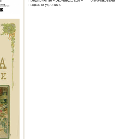
предприятие «Эколандшафт»
опубликована
надежно укрепило