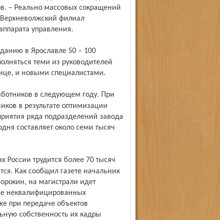
ов. – Реально массовых сокращений
в Верхневолжский филиал
аппарата управления.
полняться теми из руководителей
нице, и новыми специалистами.
ников в результате оптимизации
приятия ряда подразделений завода
одня составляет около семи тысяч
тся. Как сообщил газете начальник
рокин, на магистрали идет
ие неквалифицированных
же при передаче объектов
ьную собственность их кадры