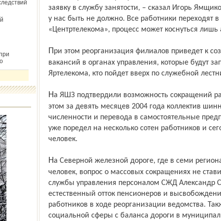
следствий
заявку в службу занятости, – сказал Игорь Ямщик
у нас быть не должно. Все работники переходят 
й
«Центртелекома», процесс может коснуться лишь 
При этом реорганизация филиалов приведет к созданию в Ярославле 50 – 100
при
о
вакансий в органах управления, которые будут за
Яртелекома, кто пойдет вверх по служебной лест
На ЯШЗ подтвердили возможность сокращений работников в следующем году. При
этом за девять месяцев 2004 года коллектив шин
численности и перевода в самостоятельные пред
уже поредел на несколько сотен работников и сег
человек.
На Северной железной дороге, где в семи регионах России трудится более 70 тысяч
человек, вопрос о массовых сокращениях не стави
службы управления персоналом СЖД Александр Со
естественный отток пенсионеров и высвобожден
работников в ходе реорганизации ведомства. Так
социальной сферы с баланса дороги в муниципал