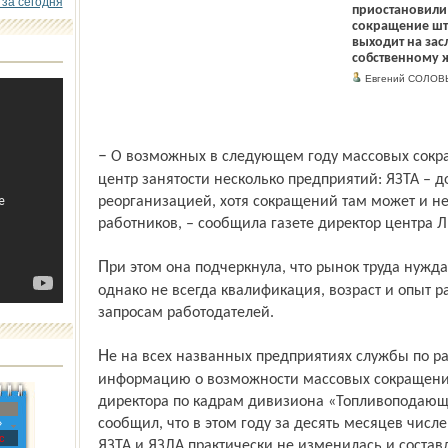
 за сегодня
приостановили
сокращение шта
выходит на зас
собственному 
Евгений СОЛОВ
– О возможных в следующем году массовых сокращениях уведомили городской
центр занятости несколько предприятий: ЯЗТА – до
реорганизацией, хотя сокращений там может и не
работников, – сообщила газете директор центра 
При этом она подчеркнула, что рынок труда нуждается в различных специалистах,
однако не всегда квалификация, возраст и опыт 
запросам работодателей.
Не на всех названных предприятиях службы по работе с персоналом подтвердили
информацию о возможности массовых сокращений
директора по кадрам дивизиона «Топливоподающ
сообщил, что в этом году за десять месяцев числ
»
с
ЯЗТА и ЯЗДА практически не изменилась и составл