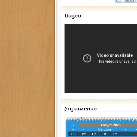
Все новости
Видео
Управление
?
Август, 2026
«
‹
Сегодня
›
Пн
Вт
Ср
Чт
Пт
Сб
В