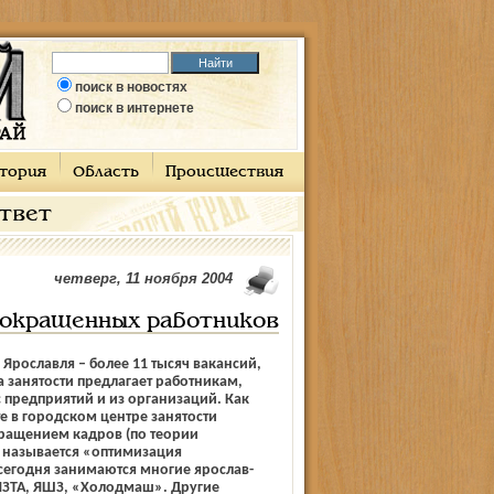
поиск в новостях
поиск в интернете
тория
Область
Происшествия
ответ
четверг, 11 ноября 2004
сокращенных работников
 Ярославля – более 11 тысяч вакансий,
 занятости предлагает работникам,
предприятий и из организаций. Как
е в городском центре занятости
кращением кадров (по теории
 называется «оптимизация
сегодня занимаются многие ярослав-
ЯЗТА, ЯШЗ, «Холодмаш». Другие