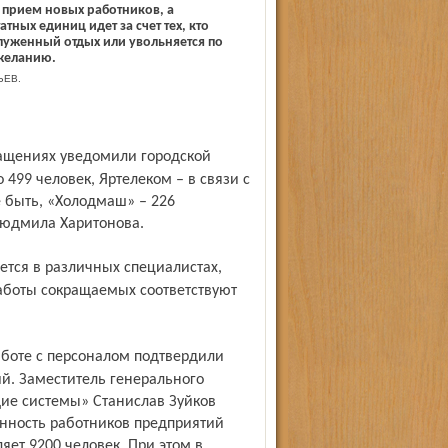
 прием новых работников, а
тных единиц идет за счет тех, кто
луженный отдых или увольняется по
желанию.
ЬЕВ.
 499 человек, Яртелеком – в связи с
 быть, «Холодмаш» – 226
Людмила Харитонова.
работы сокращаемых соответствуют
. Заместитель генерального
ие системы» Станислав Зуйков
енность работников предприятий
яет 9200 человек. При этом в