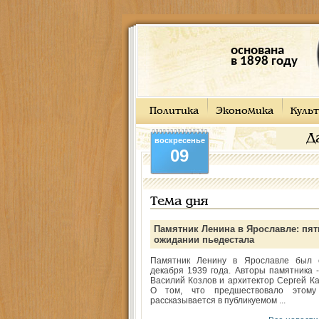
основана
в 1898 году
Политика
Экономика
Культ
Д
воскресенье
09
Тема дня
Памятник Ленина в Ярославле: пят
ожидании пьедестала
Памятник Ленину в Ярославле был 
декабря 1939 года. Авторы памятника -
Василий Козлов и архитектор Сергей Ка
О том, что предшествовало этому
рассказывается в публикуемом ...