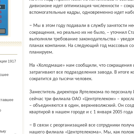
2
дивизионе идет оптимизация численности – сок
9
6
вспомогательные кадры, одновременно идет набо
3
0
– Мы в этом году подавали в службу занятости несколько заявок на массовые
сокращения, но реально их не было, – уточнил Ст
выполняли требование законодательства – уведо
планах компании. На следующий год массовых с
планируем.
юции 1917
На «Холодмаше» нам сообщили, что сокращения идут в плановом порядке и
затрагивают все подразделения завода. В итоге к
ёсшее
сократится до тысячи человек.
Заместитель директора Яртелекома по персоналу Игорь Ямщиков сообщил газете, что
сейчас три филиала ОАО «Центртелеком» – яросла
ставшее
– объединяются в один, верхневолжский. Он созд
о
квартирой в нашем городе и с 1 января 2005 года
– В связи с реорганизацией все сотрудники получили уведомления о ликвидации
льку
нашего филиала «Центртелекома». Мы, как положе