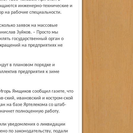
ращаются инженерно-технические и
р на рабочие специальности.
анислав Зуйков. – Просто мы
млять государственный орган о
окращений на предприятиях не
оллектив предприятия к зиме
в-ский, ивановский и костром-ской
ан на базе Яртелекома со штаб-
 начнет полноценную работу.
но по законодательству, подали