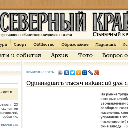
ура
Спорт
Общество
Образование
Медицина
Ис
аты и события
Архив
Фото
Вопрос-
Комментировать
Одиннадцать тысяч вакансий для 
ь лет в
На рынке труда
которые служба
увольняемым с 
открыт 23
сообщили газет
 скульптор
пачинский.
населения, со
 событию,
управления это
численности») 
прочитать
ские заводы – 