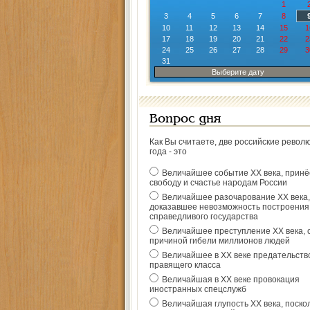
1
3
4
5
6
7
8
10
11
12
13
14
15
1
17
18
19
20
21
22
2
24
25
26
27
28
29
3
31
Выберите дату
Вопрос дня
Как Вы считаете, две российские револ
года - это
Величайшее событие ХХ века, прин
свободу и счастье народам России
Величайшее разочарование ХХ века,
доказавшее невозможность построения
справедливого государства
Величайшее преступление ХХ века, 
причиной гибели миллионов людей
Величайшее в ХХ веке предательств
правящего класса
Величайшая в ХХ веке провокация
иностранных спецслужб
Величайшая глупость ХХ века, поско