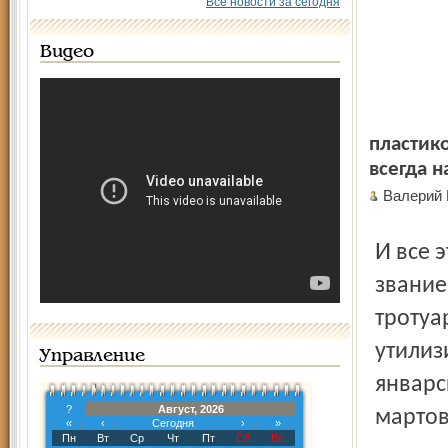
Все новости за сегодня
Видео
пластик
всегда 
Валерий
И все это «мой любимый город», претендующий на
звание
тротуа
утилиз
Управление
январс
?
Август, 2026
мартов
«
‹
Сегодня
›
»
Пн
Вт
Ср
Чт
Пт
Сб
Вс