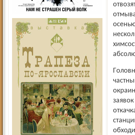
отвозя
отмыва
осенью
нескол
химсос
абсолю
Головную боль властям добавляет ранней весной и
частны
окраин
заявок
откачк
станци
обходи