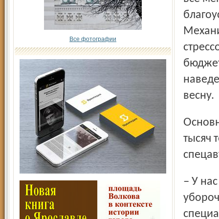
благоу
Механи
Все фотографии
стресс
бюджет
наведе
весну.
Основная нагрузка по сбору песка общим весом до 15
тысяч 
спецав
– У нас на вооружении всего пять подметально-
убороч
специа