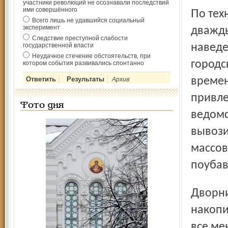
участники революций не осознавали последствий
ими совершённого
По технологии ливневые колодцы следует очищать
Всего лишь не удавшийся социальный
эксперимент
дважды
Следствие преступной слабости
государственной власти
наведе
Неудачное стечение обстоятельств, при
городс
котором события развивались спонтанно
времен
Архив
привле
Фото дня
ведомс
вывози
массов
поубав
Дворников в организациях, которые убирают эти
накопи
все ме