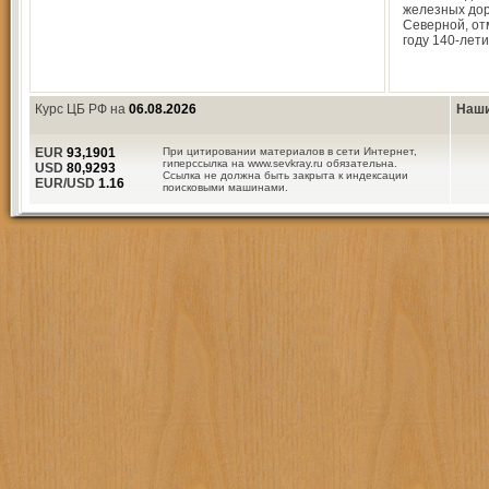
железных дор
Северной, от
году 140-лети
Курс ЦБ РФ на
06.08.2026
Наши
EUR
93,1901
При цитировании материалов в сети Интернет,
гиперссылка на www.sevkray.ru обязательна.
USD
80,9293
Ссылка не должна быть закрыта к индексации
EUR/USD
1.16
поисковыми машинами.