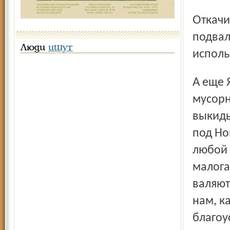
Откачивать нередко приходится и грунтовые воды из
подвал
Люди
ищут
исполь
А еще Ярославль завален крупногабаритными
мусорн
выкиды
под Но
любой 
малога
валяют
нам, к
благоу