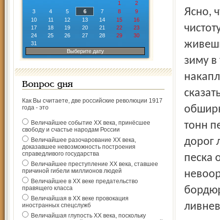
1
2
Ясно, что без постановления, без пламенной «борьбы за
3
4
5
6
7
8
9
10
11
12
13
14
15
16
чистот
17
18
19
20
21
22
23
24
25
26
27
28
29
30
живешь
31
Выберите дату
зиму в
накапл
Вопрос дня
сказат
Как Вы считаете, две российские революции 1917
обширн
года - это
Величайшее событие ХХ века, принёсшее
тонн п
свободу и счастье народам России
дорог 
Величайшее разочарование ХХ века,
доказавшее невозможность построения
справедливого государства
песка о
Величайшее преступление ХХ века, ставшее
причиной гибели миллионов людей
невоор
Величайшее в ХХ веке предательство
правящего класса
бордюр
Величайшая в ХХ веке провокация
ливнев
иностранных спецслужб
Величайшая глупость ХХ века, поскольку