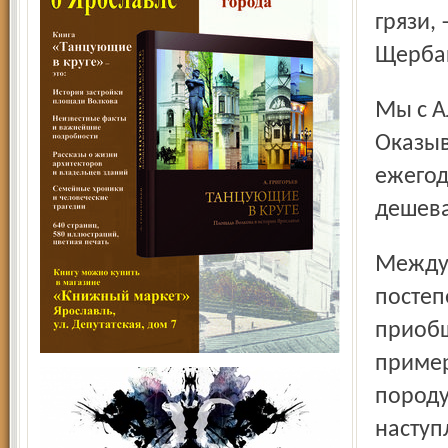
грязи,
Щерба
Мы с Александром Леонидовичем прикинули.
Оказыв
ежегод
дешева
Между тем есть города и даже целые страны, где
постеп
приобщ
пример
породу
наступ