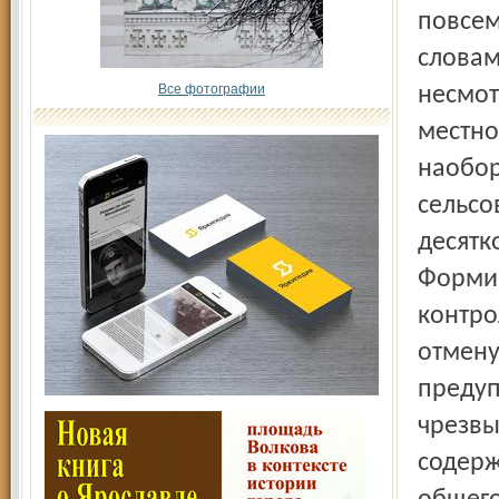
повсем
словам
Все фотографии
несмот
местно
наобор
сельсо
десятк
Формир
контро
отмену
предуп
чрезвы
содерж