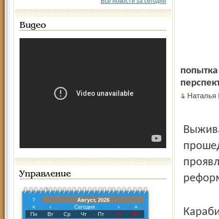
Все новости за сегодня
Видео
попытка
перспек
Наталья
Выжива
прошед
проявл
Управление
реформ
?
Август, 2026
«
‹
Сегодня
›
»
Караби
Пн
Вт
Ср
Чт
Пт
Сб
Вс