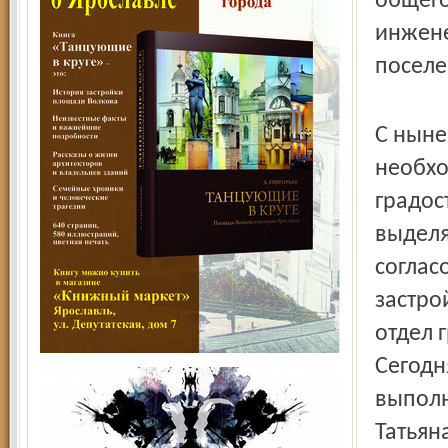
общего
инжене
поселе
С ныне
необхо
градос
выделя
соглас
застро
отдел 
Сегодн
выполн
Татьян