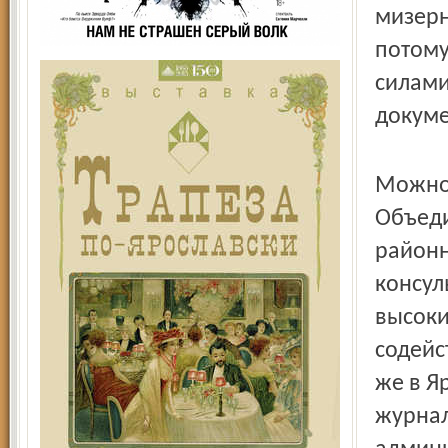
мизерн
потому
силами
докуме
Можно 
Объеди
районн
консул
высоки
содейс
же в Я
журнал