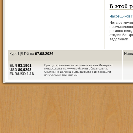
В этой 
Часовщиков с
Четыре круп
промышленны
региона сего
стадии банкр
задолжали
Курс ЦБ РФ на
07.08.2026
Наши
EUR
93,1901
При цитировании материалов в сети Интернет,
гиперссылка на www.sevkray.ru обязательна.
USD
80,9293
Ссылка не должна быть закрыта к индексации
EUR/USD
1.16
поисковыми машинами.