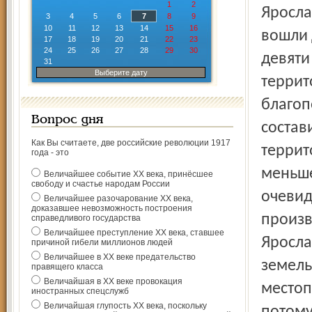
1
2
Яросла
3
4
5
6
7
8
9
10
11
12
13
14
15
16
вошли 
17
18
19
20
21
22
23
24
25
26
27
28
29
30
девяти
31
Выберите дату
террит
благоп
Вопрос дня
состав
Как Вы считаете, две российские революции 1917
террит
года - это
меньше
Величайшее событие ХХ века, принёсшее
свободу и счастье народам России
очевид
Величайшее разочарование ХХ века,
доказавшее невозможность построения
произв
справедливого государства
Величайшее преступление ХХ века, ставшее
Яросла
причиной гибели миллионов людей
Величайшее в ХХ веке предательство
земель
правящего класса
Величайшая в ХХ веке провокация
местоп
иностранных спецслужб
Величайшая глупость ХХ века, поскольку