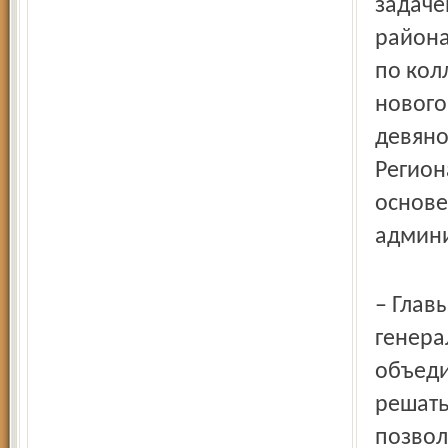
задаче
района
по кол
нового
девяно
Регион
основе
админи
– Глав
генера
объеди
решать
позвол