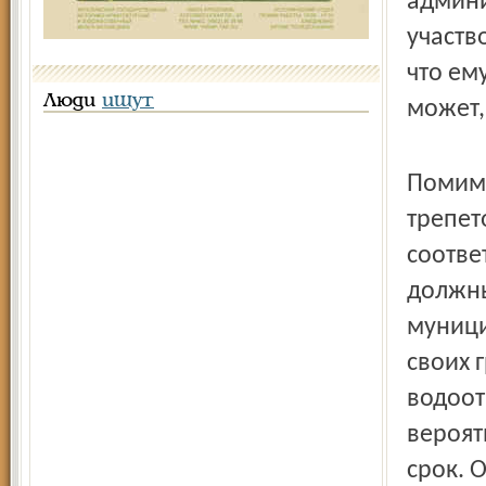
админи
участв
что ем
Люди
ищут
может,
Помимо
трепет
соотве
должны
муници
своих 
водоот
вероят
срок. 