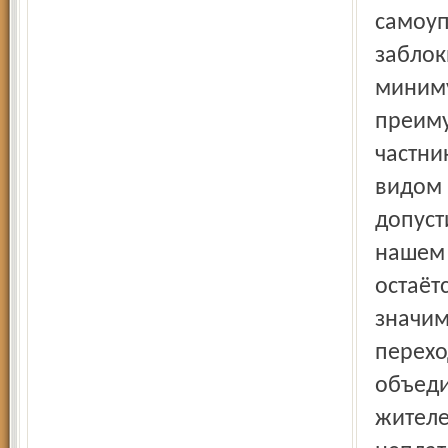
самоуп
заблок
миниму
преиму
частни
видом 
допуст
нашем 
остаёт
значим
перехо
объеди
жителе