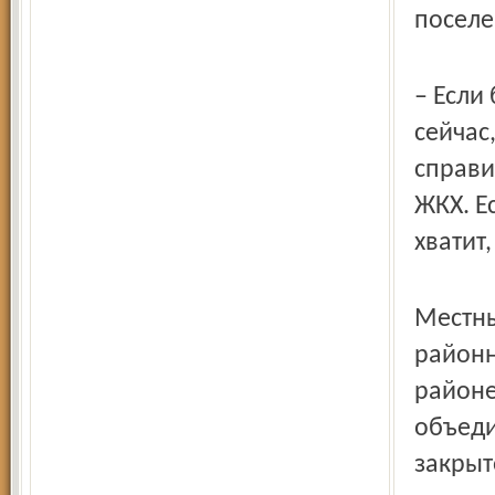
поселе
– Если
сейчас
справи
ЖКХ. Е
хватит
Местны
районн
районе
объеди
закрыт