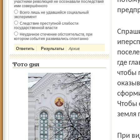
потому
участники революций не осознавали последствий
ими совершённого
предп
Всего лишь не удавшийся социальный
эксперимент
Следствие преступной слабости
государственной власти
Спраши
Неудачное стечение обстоятельств, при
котором события развивались спонтанно
иперсп
Архив
поселе
где гл
Фото дня
чтобы 
оказыв
сформи
Чтобы 
земля 
При ви