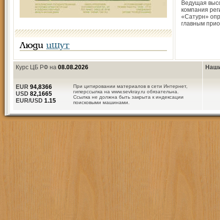
Ведущая выс
компания ре
«Сатурн» оп
главным при
Люди
ищут
Курс ЦБ РФ на
08.08.2026
Наши
EUR
94,8366
При цитировании материалов в сети Интернет,
гиперссылка на www.sevkray.ru обязательна.
USD
82,1665
Ссылка не должна быть закрыта к индексации
EUR/USD
1.15
поисковыми машинами.