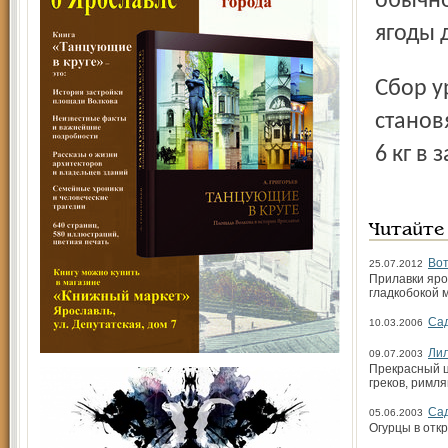
обычно
ягоды 
Сбор урожая проводят в хорошую погоду, когда ягоды
станов
6 кг в 
Читайте
Вот
25.07.2012
Прилавки яро
гладкобокой 
Сад
10.03.2006
Лил
09.07.2003
Прекрасный ц
греков, римл
Сад
05.06.2003
Огурцы в отк