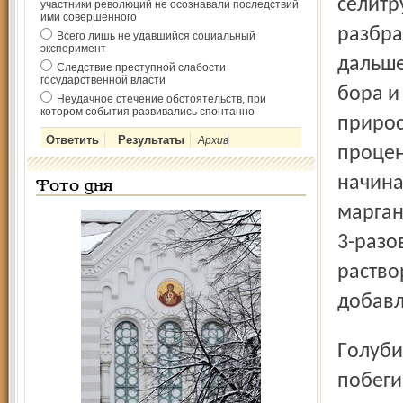
селитр
участники революций не осознавали последствий
ими совершённого
разбра
Всего лишь не удавшийся социальный
эксперимент
дальше
Следствие преступной слабости
государственной власти
бора и
Неудачное стечение обстоятельств, при
котором события развивались спонтанно
прирос
Архив
процен
начина
Фото дня
марган
3-разо
раство
добавл
Голубика цветет и плодоносит ежегодно. Однолетние
побеги