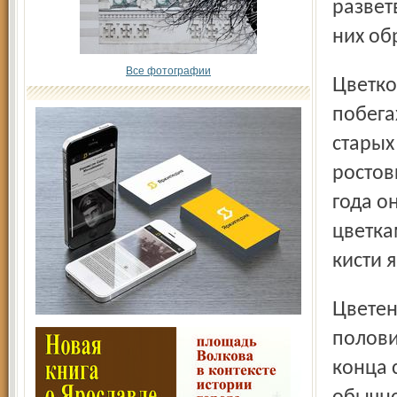
развет
них об
Все фотографии
Цветковые почки закладываются летом на однолетних
побега
старых
ростов
года о
цветка
кисти я
Цветение продолжается 3 – 4 недели, начиная со второй
полови
конца 