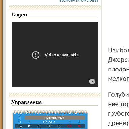
Все новости за сегодня
Видео
Наиболее перспективными у нас считаются Дикси,
Джерси
плодон
мелкоп
Голубика требовательна к почве. Наиболее пригодны для
Управление
нее то
грубог
?
Август, 2026
«
‹
Сегодня
›
»
дренир
Пн
Вт
Ср
Чт
Пт
Сб
Вс