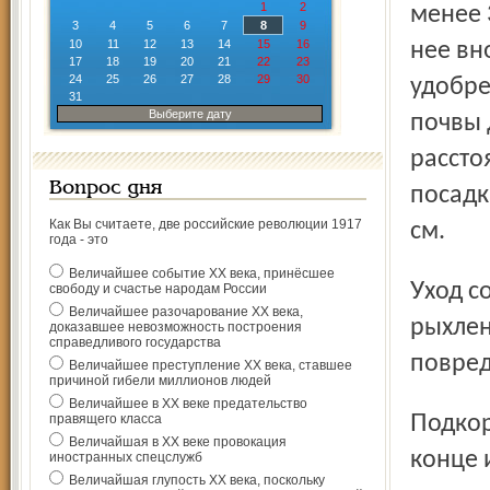
1
2
менее 
3
4
5
6
7
8
9
10
11
12
13
14
15
16
нее вн
17
18
19
20
21
22
23
24
25
26
27
28
29
30
удобре
31
Выберите дату
почвы 
рассто
Вопрос дня
посадк
Как Вы считаете, две российские революции 1917
см.
года - это
Величайшее событие ХХ века, принёсшее
Уход состоит в периодическом выпалывании сорняков и
свободу и счастье народам России
Величайшее разочарование ХХ века,
рыхлен
доказавшее невозможность построения
справедливого государства
повред
Величайшее преступление ХХ века, ставшее
причиной гибели миллионов людей
Величайшее в ХХ веке предательство
Подкормки проводят весной и во второй половине или в
правящего класса
Величайшая в ХХ веке провокация
конце 
иностранных спецслужб
Величайшая глупость ХХ века, поскольку