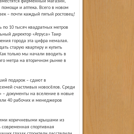
азместятся фирменный магазин,
 помощи и аптека. Всего в новом
век – почти каждый пятый ростовец!
льный директор «Атруса» Таир
ения города эта цифра немалая.
ать старую квартиру и купить
ак только мы начали вводить в
го метра на вторичном рынке в
 семей счастливых новосёлов. Среди
а» – документы на вселение в новые
чили 40 рабочих и менеджеров
ь современная спортивная
аших глазах строители расстелили