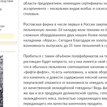
следствий
области предприятием, имеющим сертификаты на
ассортимента – нескольких видов колбас и соси
й
столовых.
Ростовская фирма в числе первых в России закупила и запустила в производство
при
о
пельменную линию. Её наладку вели техники из И
сложным оборудованием двух машин более полуго
наладчики «Атруса». Сегодня благодаря их золо
возможность выпускать до 25 тонн пельменей в су
Пробиться с таким объёмом полуфабрикатов на тесный пельменный рынок
ростовцам будет непросто, но у них имеется свой
что в обычных пельменях соотношение начинки и
«фифти-фифти», то есть наполовину, а новое обо
его изменить и довести содержание мясной начин
покупателей откажется от возможности отведать
из качественной охлаждённой говядины! Ведь фар
же как и вся продукция деликатесной группы, гот
охлаждённого мяса, полностью сохраняющего вкус
передающего эти качества конечному продукту.