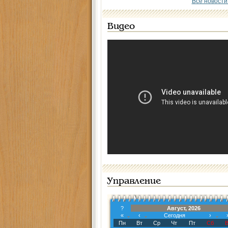
Все новости
Видео
Управление
?
Август, 2026
«
‹
Сегодня
›
Пн
Вт
Ср
Чт
Пт
Сб
В