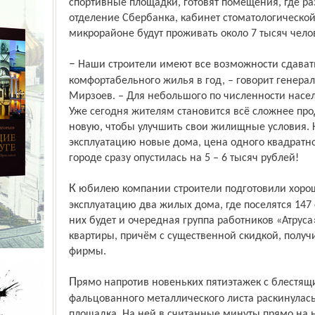
спортивные площадки, готовят помещения, где р
отделение Сбербанка, кабинет стоматологической
микрорайоне будут проживать около 7 тысяч чело
– Наши строители имеют все возможности сдавать по 10 тысяч квадратных метров
комфортабельного жилья в год, – говорит генера
Мирзоев. – Для небольшого по численности насел
Уже сегодня жителям становится всё сложнее прод
новую, чтобы улучшить свои жилищные условия. К
эксплуатацию новые дома, цена одного квадратно
городе сразу опустилась на 5 – 6 тысяч рублей!
К юбилею компании строители подготовили хороший подарок – сдают в
эксплуатацию два жилых дома, где поселятся 147
них будет и очередная группа работников «Атрус
квартиры, причём с существенной скидкой, полу
фирмы.
Прямо напротив новеньких пятиэтажек с блестящими коричневыми крышами из
фальцованного металлического листа раскинулас
площадка. На ней в считанные минуты прямо на н