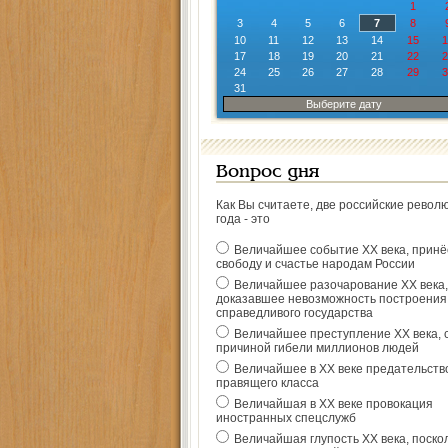
1
3
4
5
6
7
8
10
11
12
13
14
15
1
17
18
19
20
21
22
2
24
25
26
27
28
29
3
31
Выберите дату
Вопрос дня
Как Вы считаете, две российские револ
года - это
Величайшее событие ХХ века, прин
свободу и счастье народам России
Величайшее разочарование ХХ века,
доказавшее невозможность построения
справедливого государства
Величайшее преступление ХХ века, 
причиной гибели миллионов людей
Величайшее в ХХ веке предательств
правящего класса
Величайшая в ХХ веке провокация
иностранных спецслужб
Величайшая глупость ХХ века, поско