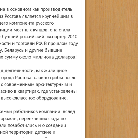
 из Ростова является крупнейшим в
его компонента русского
иции местных купцов, она стала
«Лучший российский экспортёр 2010
сти и торговли РФ. В прошлом году
ну, Беларусь и другие бывшие
ую сумму около миллиона долларов!
города Ростова, словно грибы после
 с современным архитектурным и
сиво в квартирах, где установлены
е высококлассное оборудование.
горожан, переехавших сюда по
ели позаботились и о создании
ной территории детские и