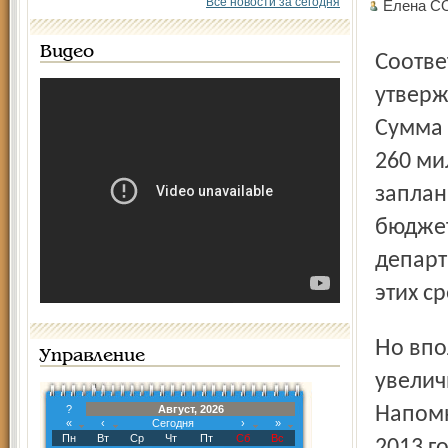
Все новости за сегодня
Елена С
Видео
Соответствующая поправка в областной бюджет была
утверж
Сумма 
260 ми
заплан
бюджет
департ
этих с
Но вполне возможно, что нынешний отопительный сезон
Управление
увелич
?
Август, 2026
Напомн
«
‹
Сегодня
›
»
Пн
Вт
Ср
Чт
Пт
Сб
Вс