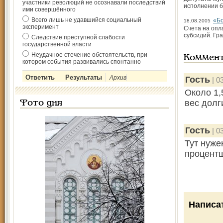
участники революций не осознавали последствий
исполнении б
ими совершённого
Всего лишь не удавшийся социальный
«Б
18.08.2005
эксперимент
Счета на опл
субсидий. Гра
Следствие преступной слабости
государственной власти
Неудачное стечение обстоятельств, при
Коммен
котором события развивались спонтанно
Архив
Гость
| 0
Около 1,
вес долги
Фото дня
Гость
| 0
Тут нуже
процент
Написа