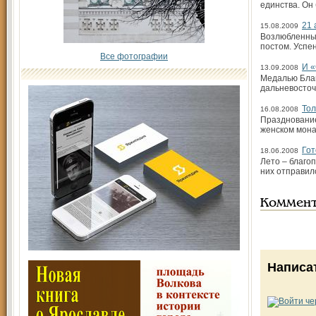
единства. Он
21 
15.08.2009
Возлюбленные
постом. Успе
Все фотографии
И «
13.09.2008
Медалью Благ
дальневосточ
Тол
16.08.2008
Празднование
женском мона
Гот
18.06.2008
Лето – благо
них отправилс
Коммен
Написа