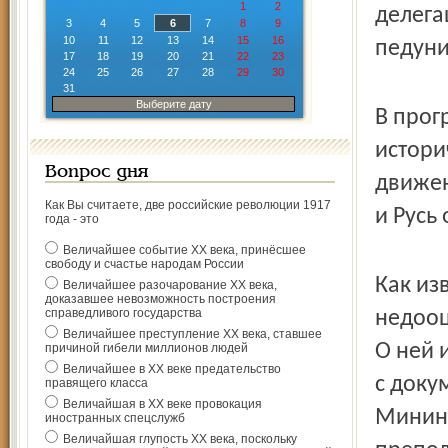
1
2
делега
3
4
5
6
7
8
9
10
11
12
13
14
15
16
педуни
17
18
19
20
21
22
23
24
25
26
27
28
29
30
31
Выберите дату
В прог
истори
Вопрос дня
движен
Как Вы считаете, две российские революции 1917
и Русь
года - это
Величайшее событие ХХ века, принёсшее
свободу и счастье народам России
Как из
Величайшее разочарование ХХ века,
доказавшее невозможность построения
справедливого государства
недоо
Величайшее преступление ХХ века, ставшее
О ней 
причиной гибели миллионов людей
Величайшее в ХХ веке предательство
с доку
правящего класса
Величайшая в ХХ веке провокация
Минина
иностранных спецслужб
Величайшая глупость ХХ века, поскольку