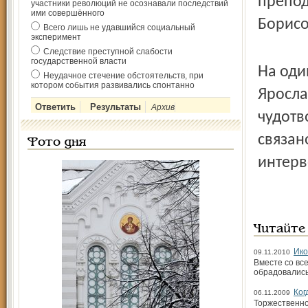
препо
участники революций не осознавали последствий
ими совершённого
Борисо
Всего лишь не удавшийся социальный
эксперимент
Следствие преступной слабости
государственной власти
На оди
Неудачное стечение обстоятельств, при
котором события развивались спонтанно
Яросла
Архив
чудотв
связан
Фото дня
интерв
Читайте
Ико
09.11.2010
Вместе со вс
обрадовались
Ког
06.11.2009
Торжественно