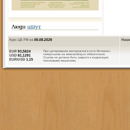
Люди
ищут
Курс ЦБ РФ на
06.08.2026
Наши
EUR
93,5824
При цитировании материалов в сети Интернет,
гиперссылка на www.sevkray.ru обязательна.
USD
81,1291
Ссылка не должна быть закрыта к индексации
EUR/USD
1.15
поисковыми машинами.