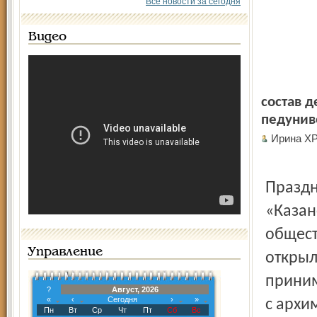
Все новости за сегодня
Видео
состав д
педунив
Ирина Х
Празд
«Казан
общест
Управление
открыл
приним
?
Август, 2026
«
‹
Сегодня
›
»
с архи
Пн
Вт
Ср
Чт
Пт
Сб
Вс