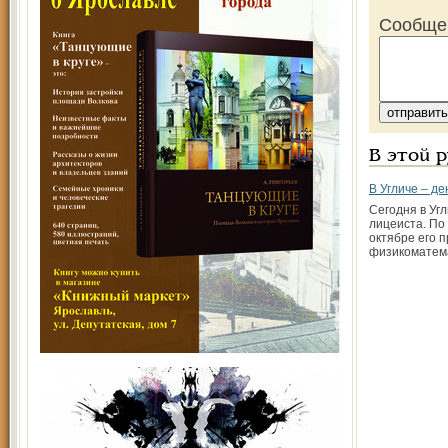
Сообще
В этой 
В Угличе – д
Сегодня в Угл
лицеиста. По
октябре его 
физико­матем