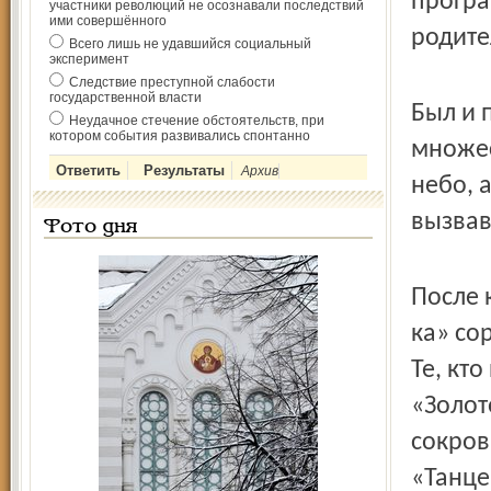
програ
участники революций не осознавали последствий
ими совершённого
родите
Всего лишь не удавшийся социальный
эксперимент
Следствие преступной слабости
государственной власти
Был и 
Неудачное стечение обстоятельств, при
котором события развивались спонтанно
множес
Архив
небо, 
вызвав
Фото дня
После 
ка» со
Те, кт
«Золот
сокров
«Танце