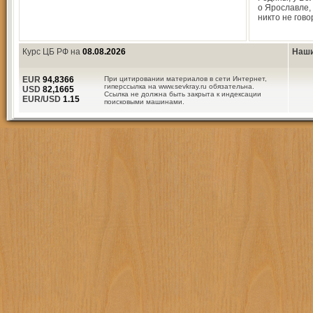
о Ярославле,
никто не гово
Курс ЦБ РФ на
08.08.2026
Наши
EUR
94,8366
При цитировании материалов в сети Интернет,
гиперссылка на www.sevkray.ru обязательна.
USD
82,1665
Ссылка не должна быть закрыта к индексации
EUR/USD
1.15
поисковыми машинами.