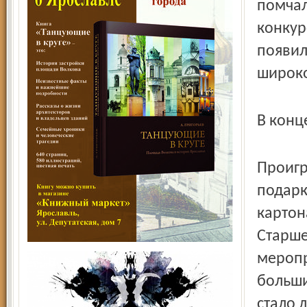
помчал
конкур
появил
широк
В конц
Проигр
подарк
картон
Старше
меропр
больши
стало 