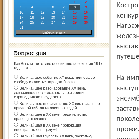
1
2
Костро
3
4
5
6
7
8
9
10
11
12
13
14
15
16
конкур
17
18
19
20
21
22
23
24
25
26
27
28
29
30
Награж
31
Выберите дату
железн
выстав
Вопрос дня
путеше
Как Вы считаете, две российские революции 1917
года - это
На имп
Величайшее событие ХХ века, принёсшее
свободу и счастье народам России
выступ
Величайшее разочарование ХХ века,
доказавшее невозможность построения
справедливого государства
ансамб
Величайшее преступление ХХ века, ставшее
застав
причиной гибели миллионов людей
Величайшее в ХХ веке предательство
поколен
правящего класса
Величайшая в ХХ веке провокация
прожил
иностранных спецслужб
Величайшая глупость ХХ века, поскольку