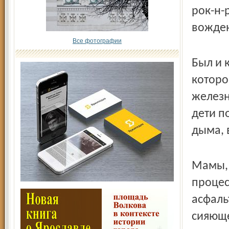
рок-н-
вожден
Все фотографии
Был и 
которо
железн
дети п
дыма, 
Мамы, 
процес
асфаль
сияюще