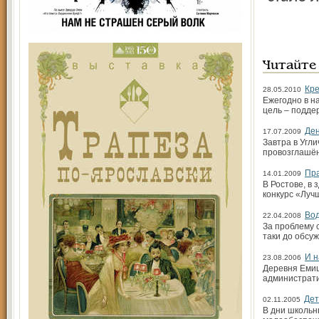
Читайте
Кре
28.05.2010
Ежегодно в н
цель – подде
Ден
17.07.2009
Завтра в Угл
провозглашён
Пра
14.01.2009
В Ростове, в
конкурс «Луч
Вод
22.04.2008
За проблему 
таки до обсу
И н
23.08.2006
Деревня Емиш
администрати
Дет
02.11.2005
В дни школьн