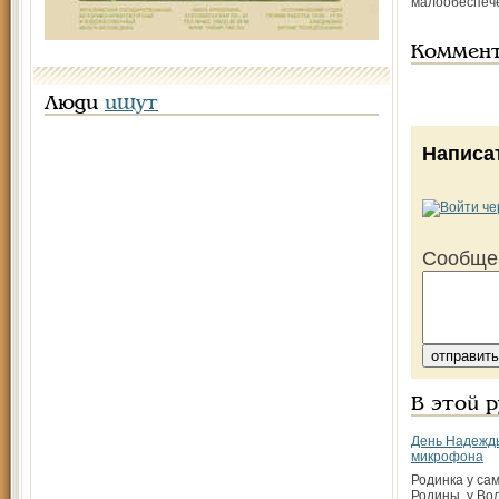
малообеспече
Коммен
Люди
ищут
Написа
Сообще
В этой 
День Надежды
микрофона
Родинка у са
Родины, у Волг