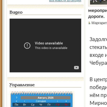
Все новости за сегодня
меропри
Видео
дороги.
Маргари
Задолг
стекат
входе 
Чебура
В цент
Управление
победи
нём пр
?
Август, 2026
«
‹
Сегодня
›
»
Мирног
Пн
Вт
Ср
Чт
Пт
Сб
Вс