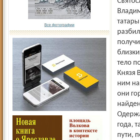
Святос
Владим
татары
Все фотографии
разбил
получи
близки
тело п
Князя 
ним на
они го
найден
Одержа
года, 
пути, 