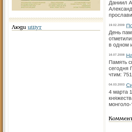
Даниил А
Александ
прослави
По
19.02.2009
Люди
ищут
День пам
отметили
в одном 
На
16.07.2008
Память с
сегодня 
чтим: 751
Си
04.03.2003
4 марта 
княжеств
монголо-
Коммен