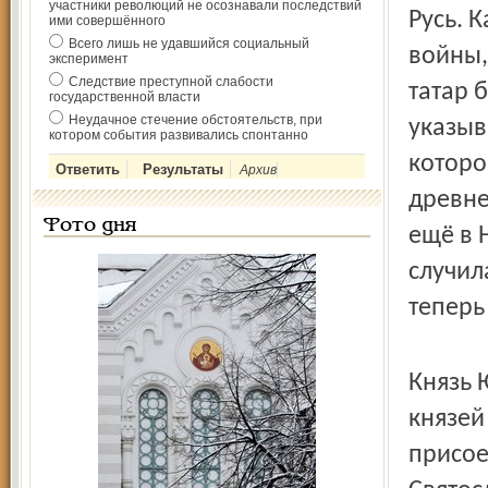
участники революций не осознавали последствий
Русь. 
ими совершённого
Всего лишь не удавшийся социальный
войны,
эксперимент
Следствие преступной слабости
татар 
государственной власти
Неудачное стечение обстоятельств, при
указыв
котором события развивались спонтанно
которо
Архив
древне
Фото дня
ещё в 
случил
теперь
Князь 
князей
присое