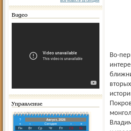
Все новости за сегодня
Видео
Во-пер
интере
ближни
вторых
истори
Покров
Управление
монгол
?
Август, 2026
Владим
«
‹
Сегодня
›
»
Пн
Вт
Ср
Чт
Пт
Сб
Вс