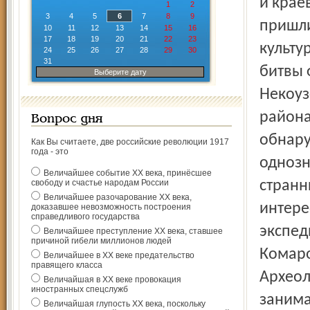
и крае
1
2
3
4
5
6
7
8
9
пришли
10
11
12
13
14
15
16
17
18
19
20
21
22
23
культу
24
25
26
27
28
29
30
31
битвы 
Выберите дату
Некоуз
района
Вопрос дня
обнару
Как Вы считаете, две российские революции 1917
года - это
однозн
Величайшее событие ХХ века, принёсшее
свободу и счастье народам России
странн
Величайшее разочарование ХХ века,
интере
доказавшее невозможность построения
справедливого государства
экспед
Величайшее преступление ХХ века, ставшее
причиной гибели миллионов людей
Комаро
Величайшее в ХХ веке предательство
правящего класса
Археол
Величайшая в ХХ веке провокация
иностранных спецслужб
занима
Величайшая глупость ХХ века, поскольку