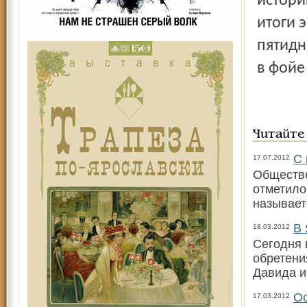
истори
итоги 
пятидн
в фойе
Читайте
С 
17.07.2012
Обществе
отметило
называет
В 
18.03.2012
Сегодня 
обретени
Давида и
Ос
17.03.2012