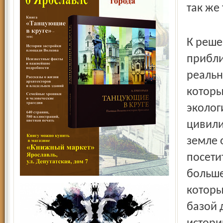
так же
К реше
прибли
реальн
которы
эколог
цивили
земле 
посети
больше
которы
базой 