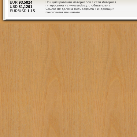
EUR
93,5824
При цитировании материалов в сети Интернет,
гиперссылка на www.sevkray.ru обязательна.
USD
81,1291
Ссылка не должна быть закрыта к индексации
EUR/USD
1.15
поисковыми машинами.