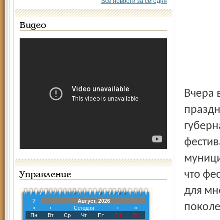
Все новости за сегодня
Видео
Вчера 
праздн
губерн
фестив
муници
что фе
Управление
для мн
?
Август, 2026
поколе
«
‹
Сегодня
›
»
Пн
Вт
Ср
Чт
Пт
Сб
Вс