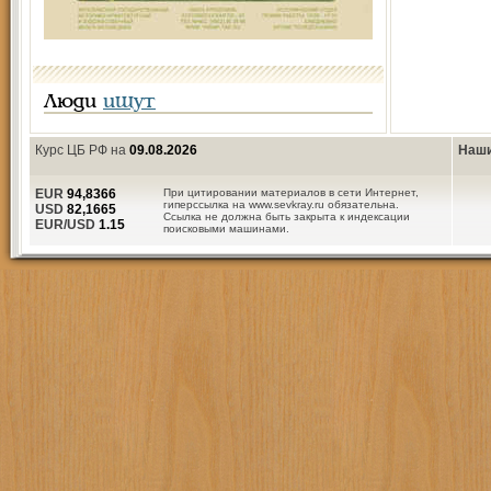
Люди
ищут
Курс ЦБ РФ на
09.08.2026
Наши
EUR
94,8366
При цитировании материалов в сети Интернет,
гиперссылка на www.sevkray.ru обязательна.
USD
82,1665
Ссылка не должна быть закрыта к индексации
EUR/USD
1.15
поисковыми машинами.