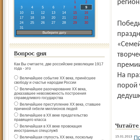
регион
1
2
3
4
5
6
7
8
9
10
11
12
13
14
15
16
17
18
19
20
21
22
23
Победи
24
25
26
27
28
29
30
31
праздн
Выберите дату
«Семей
творче
Вопрос дня
премии
Как Вы считаете, две российские революции 1917
года - это
На пра
Величайшее событие ХХ века, принёсшее
свободу и счастье народам России
порой 
Величайшее разочарование ХХ века,
доказавшее невозможность построения
дедушк
справедливого государства
Величайшее преступление ХХ века, ставшее
причиной гибели миллионов людей
Величайшее в ХХ веке предательство
правящего класса
Читайте
Величайшая в ХХ веке провокация
иностранных спецслужб
По
15.01.2013
Величайшая глупость ХХ века, поскольку