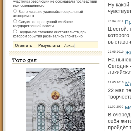
участники революций не осознавали последствий
Ну какой
ими совершённого
чувствует
Всего лишь не удавшийся социальный
эксперимент
Пр
06.04.2011
Следствие преступной слабости
государственной власти
Шестой, 
Неудачное стечение обстоятельств, при
которого
котором события развивались спонтанно
выставоч
Архив
Жи
22.05.2010
На нынеш
Фото дня
Сегодня 
Ликий­ски
Му
22.05.2010
22 мая т
творчест
Ме
11.09.2009
В очеред
себя жит
пройдёт 