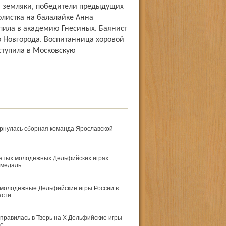
 земляки, победители предыдущих
Солистка на балалайке Анна
упила в академию Гнесиных. Баянист
о Новгорода. Воспитанница хоровой
тупила в Московскую
ернулась сборная команда Ярославской
цатых молодёжных Дельфийских играх
 медаль.
I молодёжные Дельфийские игры России в
сти.
правилась в Тверь на X Дельфийские игры
ме