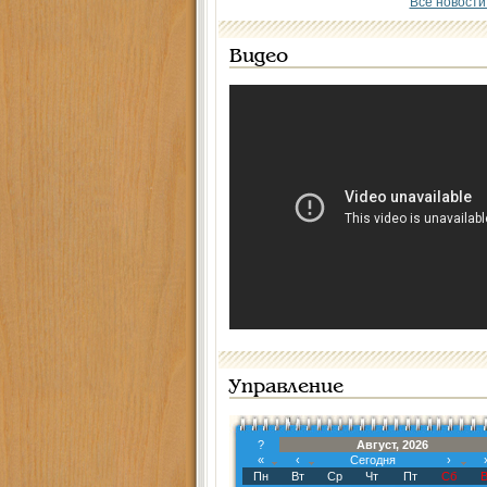
Все новости
Видео
Управление
?
Август, 2026
«
‹
Сегодня
›
Пн
Вт
Ср
Чт
Пт
Сб
В