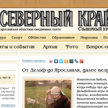
ура
Спорт
Общество
Образование
Медицина
Ис
аты и события
Архив
Фото
Вопрос-
Комментировать
От Дельф до Ярославля, далее вез
ь лет в
Живописная бабуля, 
наверняка знающая, 
когда-нибудь про др
открыт 23
Дельфийские игры п
 скульптор
пачинский.
Европы, возобновле
 событию,
безымянная хозяйка 
помогла ярославской
прочитать
обладательницей зо