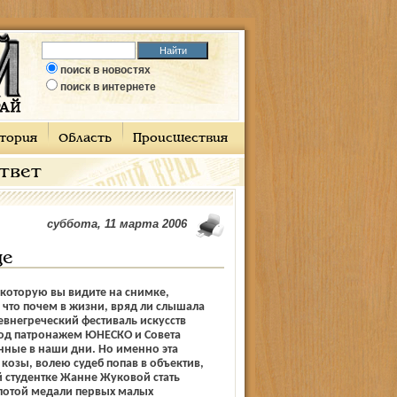
поиск в новостях
поиск в интернете
тория
Область
Происшествия
ответ
суббота, 11 марта 2006
де
которую вы видите на снимке,
что почем в жизни, вряд ли слышала
евнегреческий фестиваль искусств
од патронажем ЮНЕСКО и Совета
нные в наши дни. Но именно эта
козы, волею судеб попав в объектив,
 студентке Жанне Жуковой стать
лотой медали первых малых