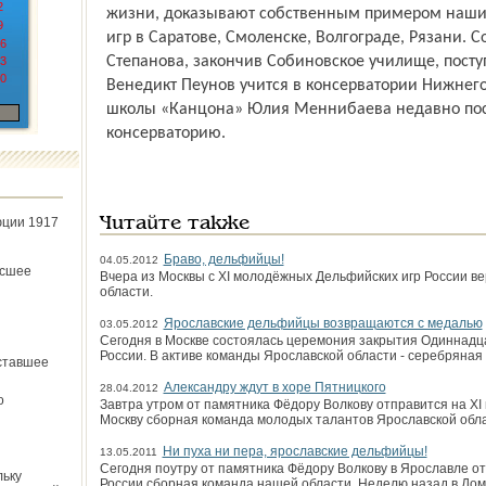
2
жизни, доказывают собственным примером наши
9
игр в Саратове, Смоленске, Волгограде, Рязани. 
6
Степанова, закончив Собиновское училище, пост
3
0
Венедикт Пеунов учится в консерватории Нижнег
школы «Канцона» Юлия Меннибаева недавно пос
консерваторию.
юции 1917
Читайте также
Браво, дельфийцы!
04.05.2012
ёсшее
Вчера из Москвы с XI молодёжных Дельфийских игр России в
области.
Ярославские дельфийцы возвращаются с медалью
03.05.2012
Сегодня в Москве состоялась церемония закрытия Одиннад
России. В активе команды Ярославской области - серебряная
ставшее
Александру ждут в хоре Пятницкого
28.04.2012
о
Завтра утром от памятника Фёдору Волкову отправится на X
Москву сборная команда молодых талантов Ярославской обла
Ни пуха ни пера, ярославские дельфийцы!
13.05.2011
Сегодня поутру от памятника Фёдору Волкову в Ярославле от
льку
России сборная команда нашей области. Неделю назад в До