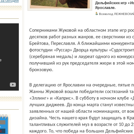
 за сегодня
Дельфийских игр «Ис
Ярославле.
Всеволод ЛЕЖНЕВСКИ
Соперниками Жуковой на областном этапе игр ро
десятков работ разных жанров, ее сверстники из
Брейтова, Переславля. А ближайшими конкурент
фотостудии «Руссар» Дворца культуры «Судостроит
(серебряная медаль) и лауреат одного из конкурс
получивший из рук председателя жюри в этой н
бронзовую.
В делегацию от Ярославии на очередные, пятые по
Жанны Жуковой вошли победители состязаний та
«Эллинг» и «Каприс». В субботу в ночном клубе «
лучших диджеев. До конца марта станут известны
заявленных от нашей области номинациях, от вока
дизайна. Честь нашего края будут защищать в Кр
талантливых служителей муз в возрасте от 10 до 2
»
каждого. То, что победа на больших Дельфийских 
с