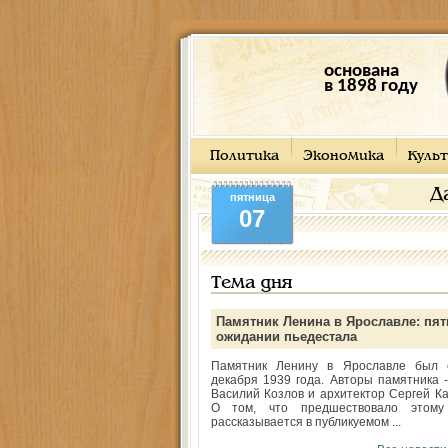
основана
в 1898 году
Политика
Экономика
Культ
Д
пятница
07
Тема дня
Памятник Ленина в Ярославле: пят
ожидании пьедестала
Памятник Ленину в Ярославле был 
декабря 1939 года. Авторы памятника -
Василий Козлов и архитектор Сергей Ка
О том, что предшествовало этому
рассказывается в публикуемом ...