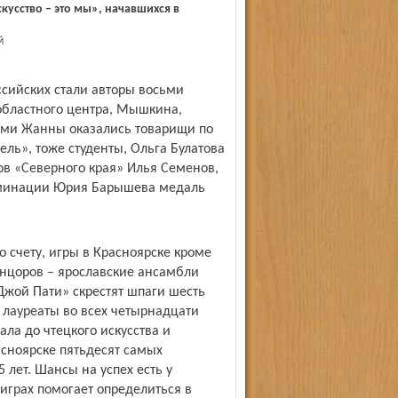
кусство – это мы», начавшихся в
Й
ссийских стали авторы восьми
 областного центра, Мышкина,
ами Жанны оказались товарищи по
ель», тоже студенты, Ольга Булатова
ов «Северного края» Илья Семенов,
оминации Юрия Барышева медаль
 счету, игры в Красноярске кроме
нцоров – ярославские ансамбли
Джой Пати» скрестят шпаги шесть
 лауреаты во всех четырнадцати
ла до чтецкого искусства и
асноярске пятьдесят самых
5 лет. Шансы на успех есть у
играх помогает определиться в