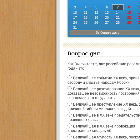
1
3
4
5
6
7
8
10
11
12
13
14
15
1
17
18
19
20
21
22
2
24
25
26
27
28
29
3
31
Выберите дату
Вопрос дня
Как Вы считаете, две российские револ
года - это
Величайшее событие ХХ века, прин
свободу и счастье народам России
Величайшее разочарование ХХ века,
доказавшее невозможность построения
справедливого государства
Величайшее преступление ХХ века, 
причиной гибели миллионов людей
Величайшее в ХХ веке предательств
правящего класса
Величайшая в ХХ веке провокация
иностранных спецслужб
Величайшая глупость ХХ века, поско