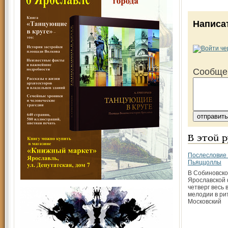
Написа
Сообще
В этой 
Послесловие 
Пьяццоллы
В Собиновско
Ярославской
четверг весь 
мелодии в ри
Московский