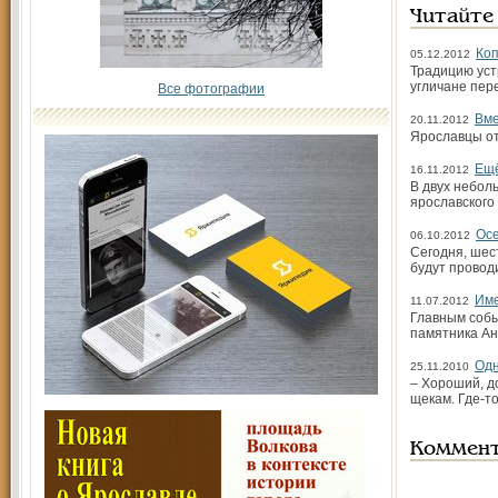
Читайте
Коп
05.12.2012
Традицию уст
угличане пер
Все фотографии
Вме
20.11.2012
Ярославцы от
Ещё
16.11.2012
В двух небол
ярославского
Осе
06.10.2012
Сегодня, шес
будут провод
Име
11.07.2012
Главным собы
памятника Ан
Одн
25.11.2010
– Хороший, д
щекам. Где-т
Коммен