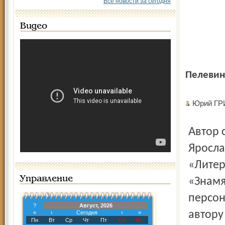
Все новости за сегодня
Видео
Пелевин
Юрий Г
Автор сам представил новое сочинение, изданное в
Яросла
«Литер
Управление
«Знамя
персон
?
Август, 2026
автору
«
‹
Сегодня
›
»
Пн
Вт
Ср
Чт
Пт
Сб
Вс