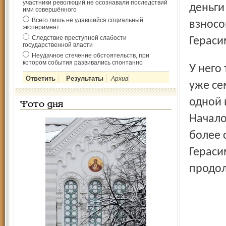
участники революций не осознавали последствий
деньги
ими совершённого
Всего лишь не удавшийся социальный
взносо
эксперимент
Следствие преступной слабости
Гераси
государственной власти
Неудачное стечение обстоятельств, при
котором события развивались спонтанно
У него тяжёлое онкологическое заболевание, он прошёл
Архив
уже се
одной 
Фото дня
Начало
более 
Гераси
продо