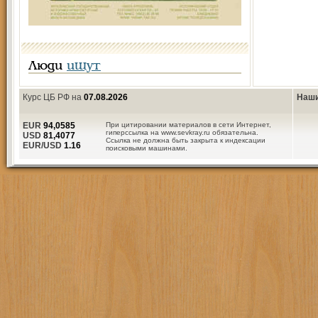
Люди
ищут
Курс ЦБ РФ на
07.08.2026
Наши
EUR
94,0585
При цитировании материалов в сети Интернет,
гиперссылка на www.sevkray.ru обязательна.
USD
81,4077
Ссылка не должна быть закрыта к индексации
EUR/USD
1.16
поисковыми машинами.