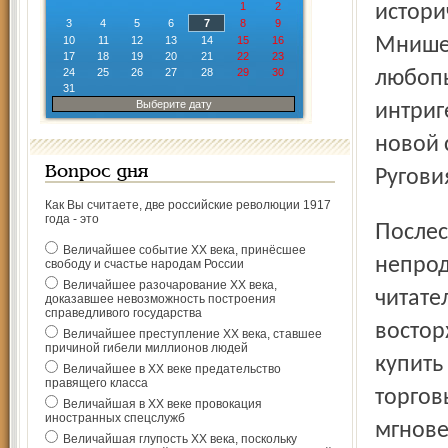
1
2
истори
3
4
5
6
7
8
9
10
11
12
13
14
15
16
Мнишек
17
18
19
20
21
22
23
24
25
26
27
28
29
30
любопы
31
Выберите дату
интриг
новой 
Вопрос дня
Ругови
Как Вы считаете, две российские революции 1917
года - это
Послесловием к авторскому монологу стал
Величайшее событие ХХ века, принёсшее
непрод
свободу и счастье народам России
Величайшее разочарование ХХ века,
читате
доказавшее невозможность построения
справедливого государства
востор
Величайшее преступление ХХ века, ставшее
причиной гибели миллионов людей
купить
Величайшее в ХХ веке предательство
правящего класса
торгов
Величайшая в ХХ веке провокация
иностранных спецслужб
мгнове
Величайшая глупость ХХ века, поскольку