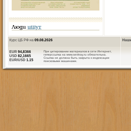
Люди
ищут
Курс ЦБ РФ на
09.08.2026
Наши
EUR
94,8366
При цитировании материалов в сети Интернет,
гиперссылка на www.sevkray.ru обязательна.
USD
82,1665
Ссылка не должна быть закрыта к индексации
EUR/USD
1.15
поисковыми машинами.