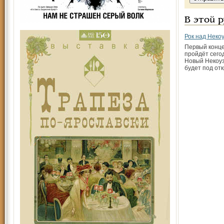
В этой 
Рок над Неко
Первый конце
пройдёт сего
Новый Некоуз
будет под от