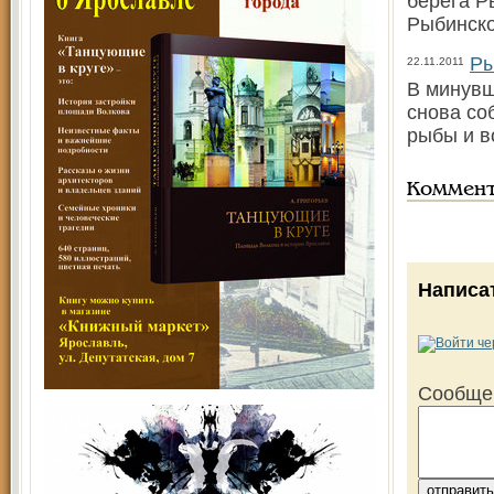
берега Р
Рыбинско
Ры
22.11.2011
В минувш
снова со
рыбы и в
Коммен
Написа
Сообще