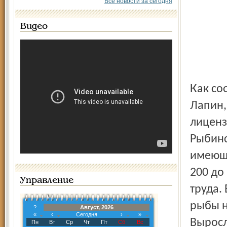
Все новости за сегодня
Видео
Как сообщил старший инспектор рыбоохраны Александр
Лапин,
лиценз
Рыбинс
имеющи
200 до
Управление
труда.
рыбы н
?
Август, 2026
«
‹
Сегодня
›
»
Выросл
Пн
Вт
Ср
Чт
Пт
Сб
Вс