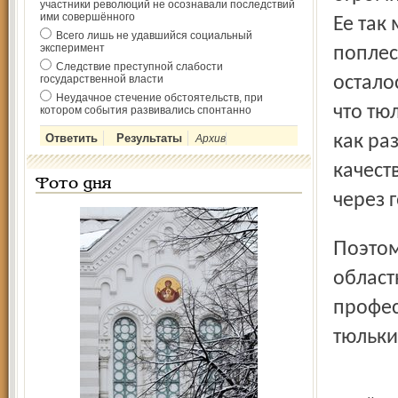
участники революций не осознавали последствий
ими совершённого
Ее так
Всего лишь не удавшийся социальный
эксперимент
поплес
Следствие преступной слабости
государственной власти
остало
Неудачное стечение обстоятельств, при
что тю
котором события развивались спонтанно
как ра
Архив
качест
Фото дня
через 
Поэтому сегодня руководство «Верхневолжрыбвода» и
област
профес
тюльки