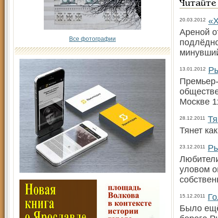
Читайте
«Х
20.03.2012
Ареной о
Все фотографии
подлёдно
минувший
Ры
13.01.2012
Премьер-
обществе
Москве 1
Тя
28.12.2011
Тянет ка
Ры
23.12.2011
Любители
уловом о
собствен
Го
15.12.2011
Было ещё