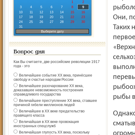
1
2
рыболов
3
4
5
6
7
8
9
10
11
12
13
14
15
16
Они, п
17
18
19
20
21
22
23
24
25
26
27
28
29
30
Таких 
31
Выберите дату
первое
«Верхн
Вопрос дня
сельхо
Как Вы считаете, две российские революции 1917
выполн
года - это
Величайшее событие ХХ века, принёсшее
перевы
свободу и счастье народам России
рыбоох
Величайшее разочарование ХХ века,
доказавшее невозможность построения
справедливого государства
рыбы в
Величайшее преступление ХХ века, ставшее
причиной гибели миллионов людей
Величайшее в ХХ веке предательство
Однако это не значит, что всем рыбакам следует
правящего класса
Величайшая в ХХ веке провокация
сматыв
иностранных спецслужб
огромн
Величайшая глупость ХХ века, поскольку