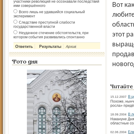
участники революций не осознавали последствий
Вот какие страшные приключения случаются в лесу с
ими совершённого
Всего лишь не удавшийся социальный
любите
эксперимент
Следствие преступной слабости
област
государственной власти
Неудачное стечение обстоятельств, при
этот р
котором события развивались спонтанно
выраще
Архив
продав
Фото дня
нового
Читайте
В ц
15.12.2007
Похоже, нынч
росла» придё
В л
18.09.2004
Накануне Дня
областные со
Елк
02.06.2004