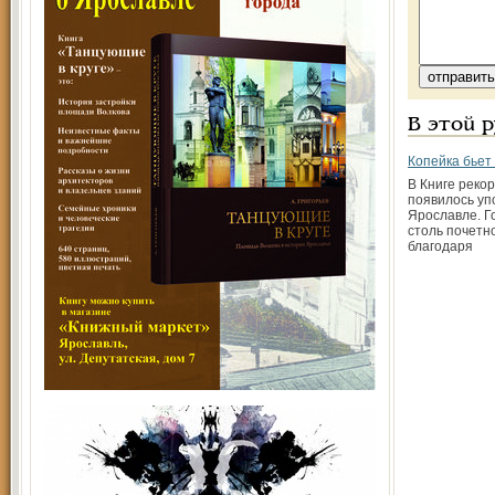
В этой 
Копейка бьет
В Книге реко
появилось уп
Ярославле. Г
столь почетн
благодаря