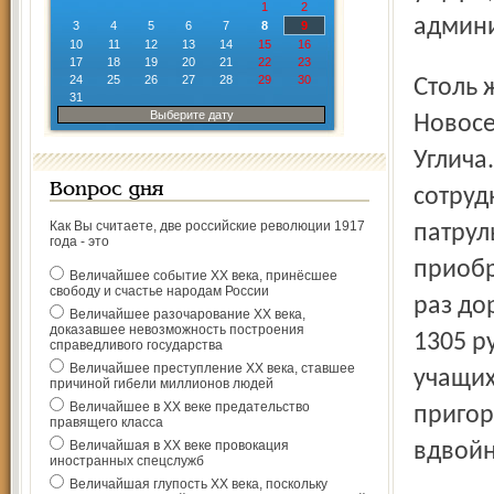
1
2
админи
3
4
5
6
7
8
9
10
11
12
13
14
15
16
17
18
19
20
21
22
23
24
25
26
27
28
29
30
Столь же нерасчетливо поступил некто Зверев из деревни
31
Выберите дату
Новосе
Углича.
Вопрос дня
сотруд
Как Вы считаете, две российские революции 1917
патрул
года - это
приобр
Величайшее событие ХХ века, принёсшее
свободу и счастье народам России
раз до
Величайшее разочарование ХХ века,
доказавшее невозможность построения
1305 р
справедливого государства
Величайшее преступление ХХ века, ставшее
учащих
причиной гибели миллионов людей
Величайшее в ХХ веке предательство
пригор
правящего класса
Величайшая в ХХ веке провокация
вдвойн
иностранных спецслужб
Величайшая глупость ХХ века, поскольку