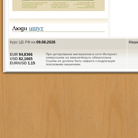
Люди
ищут
Курс ЦБ РФ на
09.08.2026
Наши
EUR
94,8366
При цитировании материалов в сети Интернет,
гиперссылка на www.sevkray.ru обязательна.
USD
82,1665
Ссылка не должна быть закрыта к индексации
EUR/USD
1.15
поисковыми машинами.