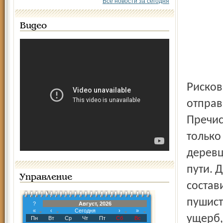
Все новости за сегодня
Видео
Рисковый мужик, житель поселка Пречистое Уруджев
отправ
Пречис
только
деревц
пути. 
Управление
состав
пушист
?
Август, 2026
«
‹
Сегодня
›
»
ущерб,
Пн
Вт
Ср
Чт
Пт
Сб
Вс