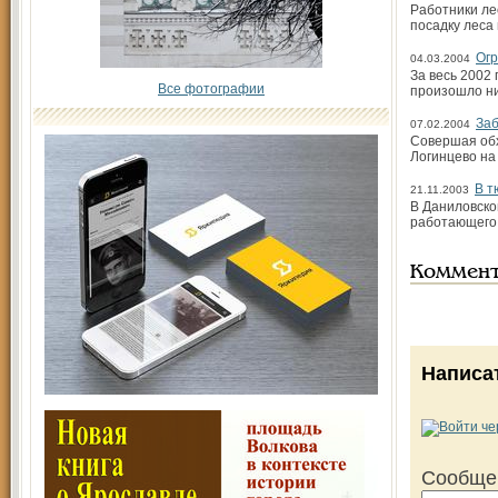
Работники ле
посадку леса 
Огр
04.03.2004
За весь 2002 
Все фотографии
произошло ни
Заб
07.02.2004
Совершая обх
Логинцево на
В т
21.11.2003
В Даниловско
работающего 
Коммен
Написа
Сообще