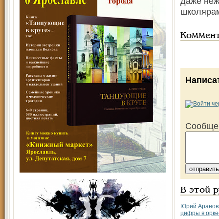
даже неж
школярам
Коммен
Написа
Сообще
В этой 
Юрий Аранов
цифры в орке