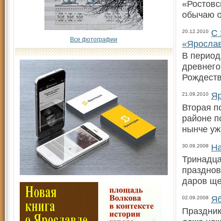
«Ростовс
обычаю 
С 
20.12.2010
Все фотографии
«Ярослав
В период
древнего
Рождеств
Яр
21.09.2010
Вторая п
районе п
нынче уж
На
30.09.2008
Тринадца
празднов
даров ще
Яб
02.09.2008
Праздник