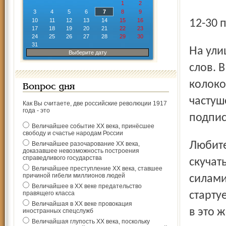
1
2
3
4
5
6
7
8
9
10
11
12
13
14
15
16
12-30
17
18
19
20
21
22
23
24
25
26
27
28
29
30
31
На улице Кирова развернется ярмарка народных промы-
Выберите дату
слов. 
колоко
Вопрос дня
частуш
Как Вы считаете, две российские революции 1917
года - это
подпис
Величайшее событие ХХ века, принёсшее
свободу и счастье народам России
Любителям спортивных состязаний тоже не придется
Величайшее разочарование ХХ века,
доказавшее невозможность построения
справедливого государства
скучат
Величайшее преступление ХХ века, ставшее
причиной гибели миллионов людей
силами
Величайшее в ХХ веке предательство
правящего класса
стартуе
Величайшая в ХХ веке провокация
в это 
иностранных спецслужб
Величайшая глупость ХХ века, поскольку