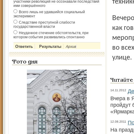
техник
участники революций не осознавали последствий
ими совершённого
Всего лишь не удавшийся социальный
эксперимент
Вечером, в 23-15, как всегда, – фейерверк. Место и время,
Следствие преступной слабости
государственной власти
как го
Неудачное стечение обстоятельств, при
меропр
котором события развивались спонтанно
во все
Архив
улице.
Фото дня
Читайте
Де
14.11.2012
Вчера в 
пройдут 
«Ярмарка
По
12.08.2011
На празд