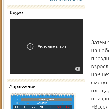
Все новости за сегодня
Видео
Затем с Богоявленской площади торжества переместятся
на наб
праздн
взросл
на-чне
смогут
Управление
площад
праздн
?
Август, 2026
«
‹
Сегодня
›
»
«Весел
Пн
Вт
Ср
Чт
Пт
Сб
Вс