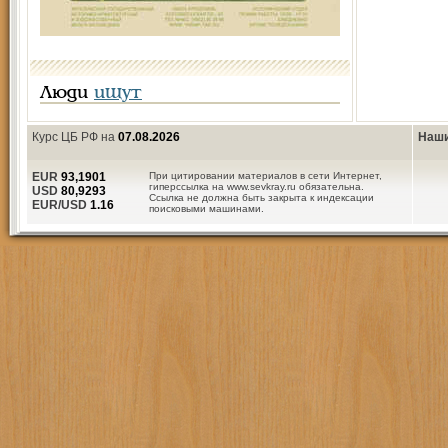
Люди
ищут
Курс ЦБ РФ на
07.08.2026
Наши
EUR
93,1901
При цитировании материалов в сети Интернет,
гиперссылка на www.sevkray.ru обязательна.
USD
80,9293
Ссылка не должна быть закрыта к индексации
EUR/USD
1.16
поисковыми машинами.