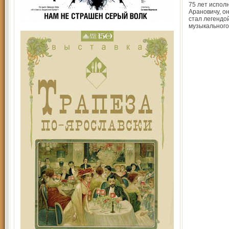
75 лет испо
Арановичу, о
стал легендо
музыкального 