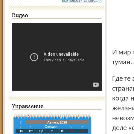
Все новости за сегодня
Видео
И мир тотчас предстанет странным, окутанным в густой
туман..
Где те времена, когда мы могли знакомиться с чужими
страна
когда 
Управление
желани
невозм
?
Август, 2026
«
‹
Сегодня
›
»
деле «
Пн
Вт
Ср
Чт
Пт
Сб
Вс