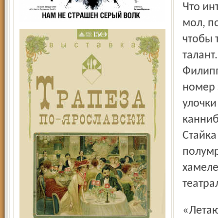
Что интересно: зрителю нисколько не завидно, что вот,
мол, п
чтобы 
талант
Филипп
номер 
улочки
канниб
Стайка
полумр
хамеле
театра
«Летающие козлы» из Марокко. То есть козлы все-таки не