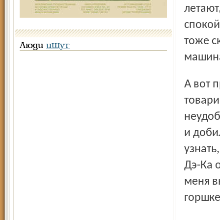
летают
спокой
тоже с
Люди
ищут
машина
А вот промелькнула история про одного хворого
товари
неудоб
и доби
узнать
Дэ-Ка 
меня в
горшке