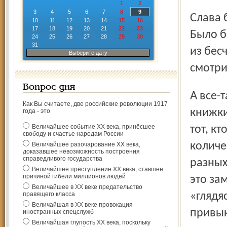
1
2
3
4
5
6
7
8
9
Слава богу, те недобрые дни помнят только старожилы.
10
11
12
13
14
15
16
17
18
19
20
21
22
23
Было б
24
25
26
27
28
29
30
31
из бес
Выберите дату
смотри
Вопрос дня
А все-таки нужда в гиде никуда не делась. Конечно, есть
Как Вы считаете, две российские революции 1917
книжки
года - это
Величайшее событие ХХ века, принёсшее
тот, к
свободу и счастье народам России
количе
Величайшее разочарование ХХ века,
доказавшее невозможность построения
справедливого государства
разных
Величайшее преступление ХХ века, ставшее
причиной гибели миллионов людей
это за
Величайшее в ХХ веке предательство
правящего класса
«глядяс
Величайшая в ХХ веке провокация
привык
иностранных спецслужб
Величайшая глупость ХХ века, поскольку