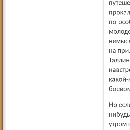
путеше
прокал
по-осо
молодо
немысл
на при
Таллин
навстр
какой-
боевом
Но если нет никакой надежды, что вы все это хоть когда-
нибудь
утром 