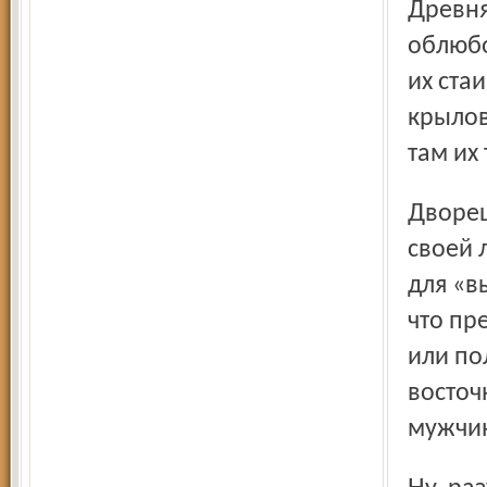
Древняя крепость, которую в огромном числе
облюбо
их стаи
крылов
там их
Дворец, который любвеобильный эмир выстроил для
своей 
для «в
что пр
или по
восточ
мужчин