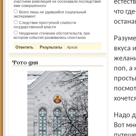
естест
участники революций не осознавали последствий
ими совершённого
что гд
Всего лишь не удавшийся социальный
эксперимент
остана
Следствие преступной слабости
государственной власти
Неудачное стечение обстоятельств, при
Разумеется, передачи бывают разные, это зависит от
котором события развивались спонтанно
вкуса 
Архив
желани
Фото дня
поп, а
просты
посмот
хочетс
Надо думать, у каждого варианта есть свои почитатели.
Вот мн
путеше