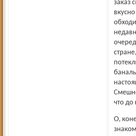
заказ 
вкусно
обходи
недавн
очеред
стране
потекл
баналь
настоя
Смешно
что до
О, конечно, ничто не сравнится с непосредственным
знаком