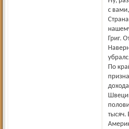
Ну, разумеется, хочется знать, и как живут простые, как мы
с вами
Страна
нашему
Григ. 
Наверн
убралс
По кра
призна
дохода
Швеции
полови
тысяч.
Америк