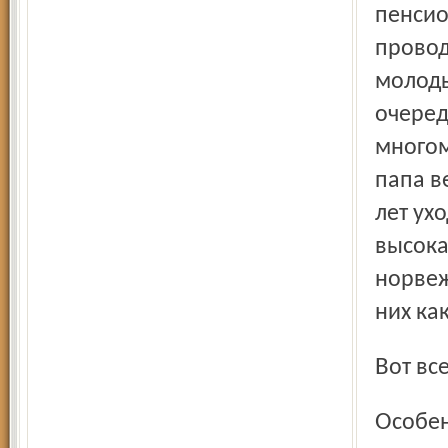
пенсио
провод
молоды
очеред
многом
папа в
лет ух
высока
норвеж
них как
Вот в
Особенно занятно наблюдать, как Крылов обыгрывает