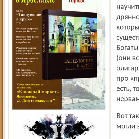
научит
дрянно
которы
сущест
Богаты
(они в
олигар
про «п
есть, 
нервам
Вот такая философия. Не без некоторого лукавства, как вы
могли 