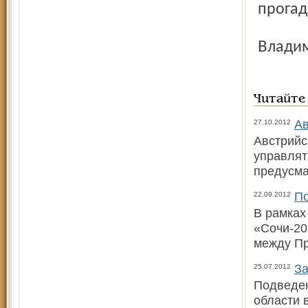
прогад
Влад
Читайте
Ав
27.10.2012
Австрийс
управлят
предусм
По
22.09.2012
В рамках
«Сочи-20
между П
За
25.07.2012
Подведен
области 