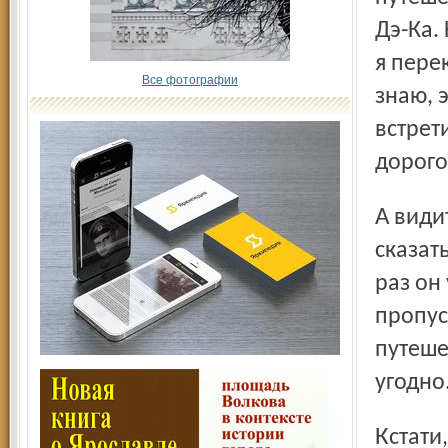
Дэ-Ка.
я пере
Все фотографии
знаю, 
встрет
дорого
А видит он много и необыкновенно интересно. Трудно
сказать
раз он
пропус
путеше
угодно
Кстати, недавно он дал зрителям очень простой совет, как