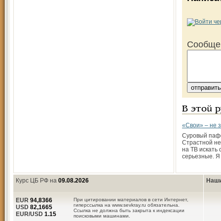
Сообще
В этой 
«Свои» – не 
Суровый пафо
Страстной не
на ТВ искать
серьезные. Я 
Курс ЦБ РФ на
09.08.2026
Наши
EUR
94,8366
При цитировании материалов в сети Интернет,
гиперссылка на www.sevkray.ru обязательна.
USD
82,1665
Ссылка не должна быть закрыта к индексации
EUR/USD
1.15
поисковыми машинами.