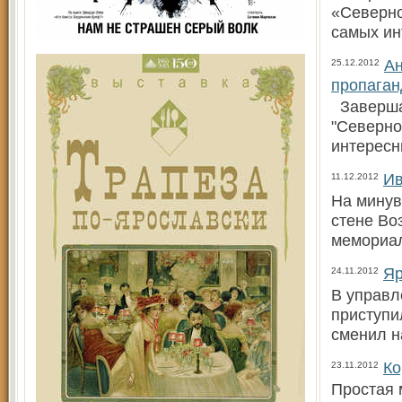
«Северно
самых ин
Ан
25.12.2012
пропаган
Завершае
"Северно
интересн
Ив
11.12.2012
На минув
стене Во
мемориал
Яр
24.11.2012
В управл
приступи
сменил н
Ко
23.11.2012
Простая 