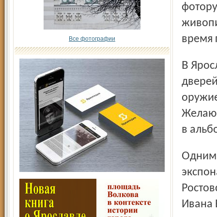
фотору
живопи
время 
Все фотографии
В Ярославле гость решил устроить нечто вроде «открытых
дверей
оружие
Желающ
в альб
Одним из первых, еще накануне вчерашнего вернисажа,
экспон
Ростов
Ивана 