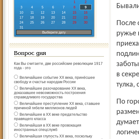
1
2
Бывали
3
4
5
6
7
8
9
10
11
12
13
14
15
16
17
18
19
20
21
22
23
После смерти Хрущева наследники сдали антикварное
24
25
26
27
28
29
30
31
ружье 
Выберите дату
приеха
подлин
Вопрос дня
заботы
Как Вы считаете, две российские революции 1917
года - это
в секр
Величайшее событие ХХ века, принёсшее
свободу и счастье народам России
тулка,
Величайшее разочарование ХХ века,
доказавшее невозможность построения
справедливого государства
По гороскопу Иван Васильевич, благополучно
Величайшее преступление ХХ века, ставшее
причиной гибели миллионов людей
размен
Величайшее в ХХ веке предательство
правящего класса
думает
Величайшая в ХХ веке провокация
иностранных спецслужб
логиче
Величайшая глупость ХХ века, поскольку