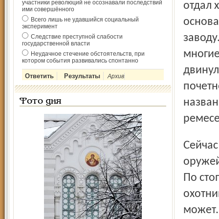
участники революций не осознавали последствий
отдал 
ими совершённого
Всего лишь не удавшийся социальный
основа
эксперимент
заводу
Следствие преступной слабости
государственной власти
многие
Неудачное стечение обстоятельств, при
котором события развивались спонтанно
двинул
Архив
почетн
назван
Фото дня
ремесе
Сейчас в ней около полусот-ни мастеров всех поколений –
оружей
По сто
охотни
может.