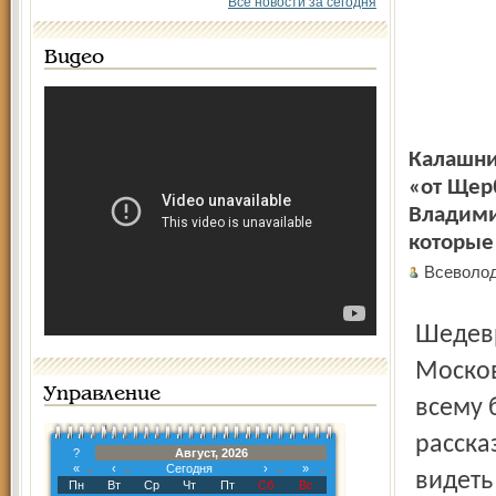
Все новости за сегодня
Видео
Калашни
«от Щер
Владими
которые
Всеволо
Шедевры Ивана Щербино хранятся в Оружейной палате
Москов
Управление
всему 
расска
?
Август, 2026
«
‹
Сегодня
›
»
видеть
Пн
Вт
Ср
Чт
Пт
Сб
Вс