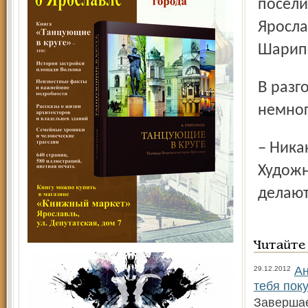
посели
Яросла
Шарипо
В разговоре о секретах мастерства Иван Щербино был
немног
– Никаких секретов, – сказал он. – Все от Господа.
Художн
делают
Читайте
Ан
29.12.2012
тебя пок
Завершае