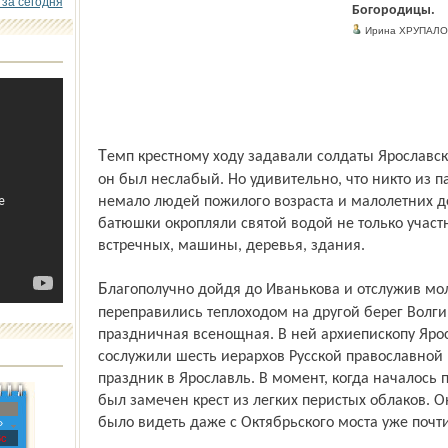
 за сегодня
Богородицы.
Ирина ХРУПАЛО
Темп крестному ходу задавали солдаты Ярославского гарнизона, несущие хоругви, и
он был неслабый. Но удивительно, что никто из п
немало людей пожилого возраста и малолетних де
батюшки окропляли святой водой не только участн
встречных, машины, деревья, здания.
Благополучно дойдя до Иванькова и отслужив молебен в храме, паломники с иконой
переправились теплоходом на другой берег Волги
праздничная всенощная. В ней архиепископу Яро
сослужили шесть иерархов Русской православной
праздник в Ярославль. В момент, когда началось
был замечен крест из легких перистых облаков. 
было видеть даже с Октябрь­ского моста уже почт
»
с