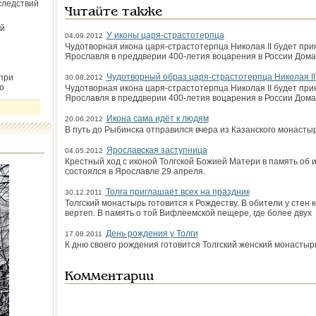
следствий
Читайте также
й
У иконы царя-страстотерпца
04.09.2012
Чудотворная икона царя-страстотерпца Николая II будет пр
Яро­славля в преддверии 400-летия воцарения в России Дом
Чудотворный образ царя-страстотерпца Николая II
при
30.08.2012
о
Чудотворная икона царя-страстотерпца Николая II будет пр
Ярославля в преддверии 400-летия воцарения в России Дома
Икона сама идёт к людям
20.06.2012
В путь до Рыбинска отправился вчера из Казанского монасты
Ярославская заступница
04.05.2012
Крестный ход с иконой Толгской Божией Матери в память об
состоялся в Ярославле 29 апреля.
Толга приглашает всех на праздник
30.12.2011
Толгский монастырь готовится к Рождеству. В обители у стен
вертеп. В память о той Вифлеемской пещере, где более двух
День рождения у Толги
17.08.2011
К дню своего рождения готовится Толгский женский монастырь
Комментарии