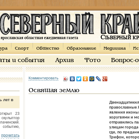
ура
Спорт
Общество
Образование
Медицина
Ис
аты и события
Архив
Фото
Вопрос-
Комментировать
Освящая землю
ь лет в
Двенадцатикил
православные Я
явления иконы
открыт 23
хоругвями и м
 скульптор
пачинский.
отправились п
 событию,
улицам города 
где, по предан
прочитать
Трифон, которо