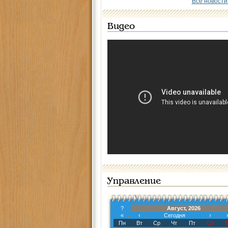
Все новости
Видео
Управление
?
Август, 2026
«
‹
Сегодня
›
Пн
Вт
Ср
Чт
Пт
Сб
В