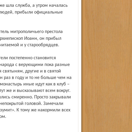
о людей, прибыли официальные
архиепископ Иоанн, он прибыл
читаемой и у старообрядцев.
 народа с верующими пока разные
 святыням, другие и в святой
н раз в году и то не больше чем на
 монастырь иные идут как в клуб –
т же и вы­сказывают всем вокруг.
ились смиренно. Просто закрывали
 непокрытой головой. Замечали
азумит». К тому же накормили всех
ом.