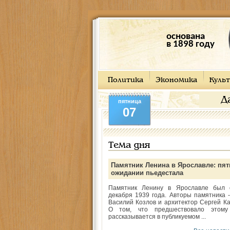
основана
в 1898 году
Политика
Экономика
Культ
Д
пятница
07
Тема дня
Памятник Ленина в Ярославле: пят
ожидании пьедестала
Памятник Ленину в Ярославле был 
декабря 1939 года. Авторы памятника -
Василий Козлов и архитектор Сергей Ка
О том, что предшествовало этому
рассказывается в публикуемом ...