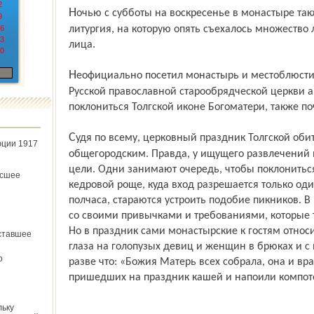
2
Ночью с субботы на воскресенье в монастыре также шла служба, а утром началась
9
6
литургия, на которую опять съехалось множеств
3
лица.
0
Неофициально посетил монастырь и местоблюститель митрополичьего престола
Русской православной старообрядческой церкви 
поклониться Толгской иконе Богоматери, также по
Судя по всему, церковный праздник Толгской обители постепенно становится
юции 1917
общегород­ским. Правда, у ищущего развлечений
цели. Одни занимают очередь, чтобы поклониться
ёсшее
кедровой роще, куда вход разрешается только оди
полчаса, стараются устроить подобие пикников. В
со своими привычками и требованиями, которые ту
Но в праздник сами монастырские к гостям относ
ставшее
глаза на голопузых девиц и женщин в брюках и с
о
разве что: «Божия Матерь всех собрала, она и вр
пришедших на праздник кашей и напоили компот
льку