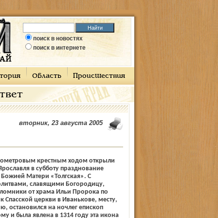
поиск в новостях
поиск в интернете
тория
Область
Происшествия
ответ
вторник, 23 августа 2005
ометровым крестным ходом открыли
рославля в субботу празднование
 Божией Матери «Толгская». С
олитвами, славящими Богородицу,
аломники от храма Ильи Пророка по
к Спасской церкви в Иванькове, месту,
ию, остановился на ночлег епископ
му и была явлена в 1314 году эта икона