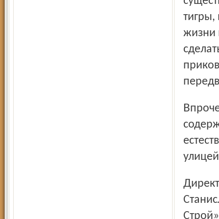
сущест
тигры,
жизни 
сделат
приков
перед
Впрочем, и в нашем цирке мне довелось увидеть место
содерж
естест
улицей
Директор цирка заслуженный работник культуры
Станис
Строй»