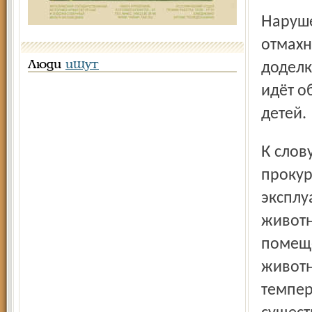
Нарушения серьёзны. И многочисленны. И нельзя
отмахн
Люди
ищут
доделк
идёт о
детей.
К слову, такое совпадение: недавно Щёлковская
прокур
эксплу
животн
помеще
животн
темпер