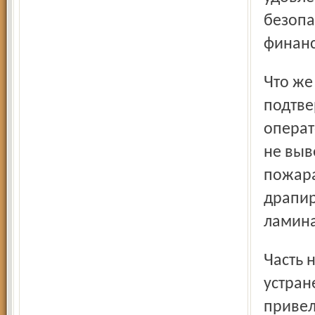
безопа
финанс
Что же ещё за недоделки были в цирке? Нет
подтве
операт
не выв
пожара
драпир
ламина
Часть нарушений, о которых говорит прокуратура, уже
устран
привел