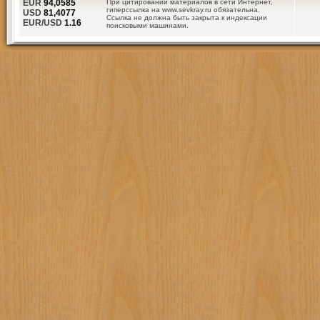
EUR
94,0585
При цитировании материалов в сети Интернет,
гиперссылка на www.sevkray.ru обязательна.
USD
81,4077
Ссылка не должна быть закрыта к индексации
EUR/USD
1.16
поисковыми машинами.