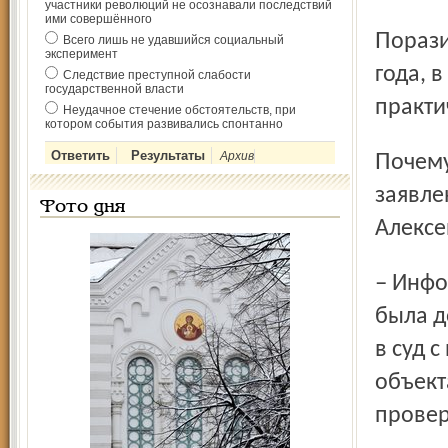
участники революций не осознавали последствий
ими совершённого
Поразительно: представления начались в апреле 2011
Всего лишь не удавшийся социальный
эксперимент
года, 
Следствие преступной слабости
государственной власти
практи
Неудачное стечение обстоятельств, при
котором события развивались спонтанно
Архив
Почему же прокуратура лишь в июле подаёт исковое
заявле
Фото дня
Алексе
– Информация о не введении объекта в эксплуатацию не
была д
в суд 
объект
провер