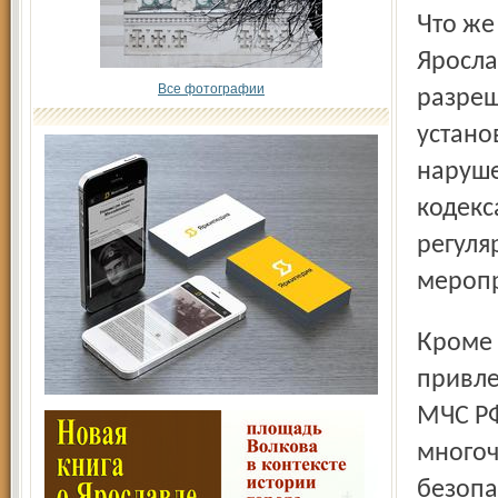
Что же это за нарушения? Реконструкция здания
Яросла
Все фотографии
разреш
устано
наруше
кодекс
регуля
меропр
Кроме того, во время совместной проверки с
привле
МЧС РФ
многоч
безопа