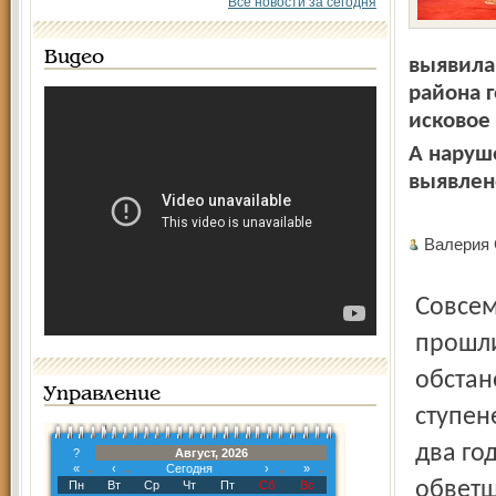
Все новости за сегодня
Видео
выявила
района г
исковое
А наруш
выявлен
Валери
Совсем недавно после двухлетней реконструкции в цирке
прошли
обстан
Управление
ступен
два го
?
Август, 2026
«
‹
Сегодня
›
»
обветш
Пн
Вт
Ср
Чт
Пт
Сб
Вс