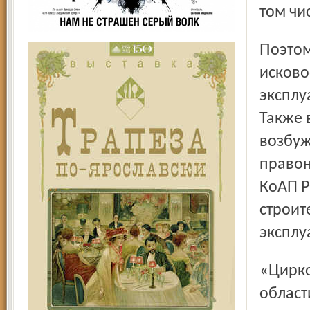
том чи
Поэтому прокурор Киров­ского района и направил
исково
эксплу
Также 
возбуж
правон
КоАП Р
строит
эксплу
«Цирковое дело» находится на контроле прокуратуры
област