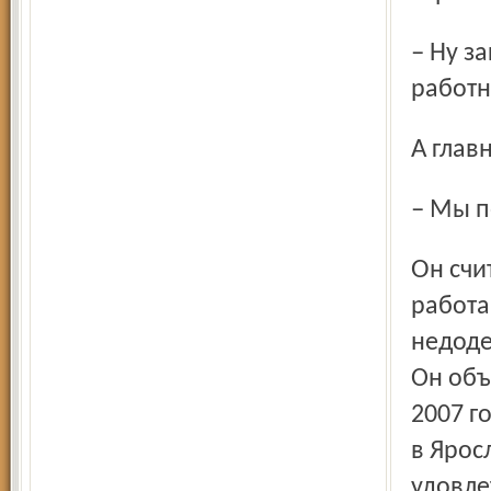
– Ну закроют цирк, придётся сократить полторы сотни
работн
А гла
– Мы 
Он считает, что системы противопожарной безопасности
работа
недоде
Он объ
2007 г
в Яро­
удовле