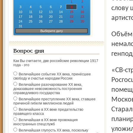
1
2
слову 
3
4
5
6
7
8
9
10
11
12
13
14
15
16
артист
17
18
19
20
21
22
23
24
25
26
27
28
29
30
31
Выберите дату
Объём работ был большой, да и финансирование
немало
Вопрос дня
генпод
Как Вы считаете, две российские революции 1917
года - это
«СВ-строй». Строители не первый раз сотрудничают с
Величайшее событие ХХ века, принёсшее
свободу и счастье народам России
Росгос
Величайшее разочарование ХХ века,
помеще
доказавшее невозможность построения
справедливого государства
Москов
Величайшее преступление ХХ века, ставшее
причиной гибели миллионов людей
Старал
Величайшее в ХХ веке предательство
правящего класса
планир
Величайшая в ХХ веке провокация
иностранных спецслужб
уложил
Величайшая глупость ХХ века, поскольку