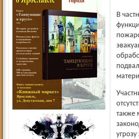
В частности, в здании ненадлежащим образом
функци
пожаро
эвакуа
обрабо
подвал
матери
Участники проверки сделали официальный вывод:
отсутс
также 
законо
угрозу