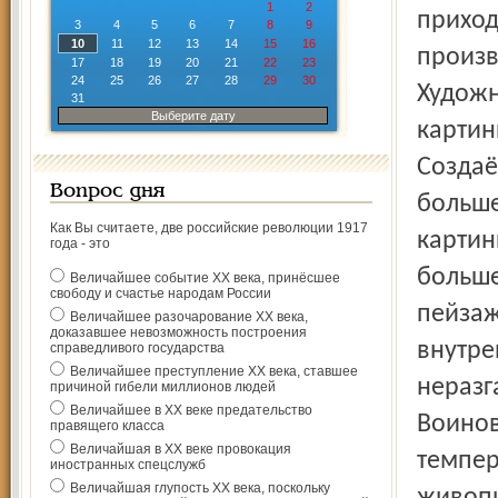
1
2
приход
3
4
5
6
7
8
9
10
11
12
13
14
15
16
произв
17
18
19
20
21
22
23
24
25
26
27
28
29
30
Художн
31
Выберите дату
картин
Создаё
Вопрос дня
больше 
Как Вы считаете, две российские революции 1917
картин
года - это
больше
Величайшее событие ХХ века, принёсшее
свободу и счастье народам России
пейзаж
Величайшее разочарование ХХ века,
доказавшее невозможность построения
внутре
справедливого государства
Величайшее преступление ХХ века, ставшее
неразг
причиной гибели миллионов людей
Величайшее в ХХ веке предательство
Воинов
правящего класса
Величайшая в ХХ веке провокация
темпер
иностранных спецслужб
Величайшая глупость ХХ века, поскольку