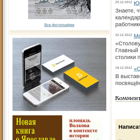
Юр
25.12.2012
Знаете, 
календар
работник
Все фотографии
Мо
22.12.2012
«Столову
Главный 
столики 
«О
19.12.2012
В выстав
посвящён
Коммен
Написа