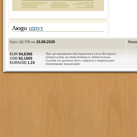
Люди
ищут
Курс ЦБ РФ на
10.08.2026
Наши
EUR
94,8366
При цитировании материалов в сети Интернет,
гиперссылка на www.sevkray.ru обязательна.
USD
82,1665
Ссылка не должна быть закрыта к индексации
EUR/USD
1.15
поисковыми машинами.