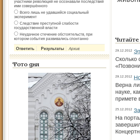
живопи
участники революций не осознавали последствий
ими совершённого
Всего лишь не удавшийся социальный
эксперимент
Следствие преступной слабости
государственной власти
Неудачное стечение обстоятельств, при
котором события развивались спонтанно
Читайте
Архив
Эт
29.12.2012
Сколько 
Фото дня
«Позвони
Но
29.12.2012
Верна ли
науке, к
примете в
За
25.12.2012
На порта
завершил
Концертн