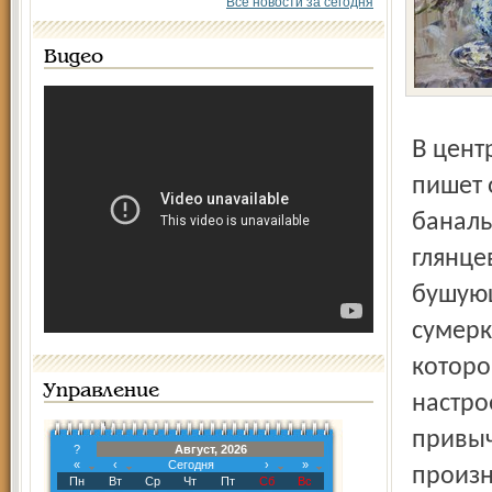
Все новости за сегодня
Видео
В центре внимания художника – цветы, точнее, розы. Но
пишет 
баналь
глянце
бушующ
сумерк
которо
Управление
настро
привыч
?
Август, 2026
«
‹
Сегодня
›
»
произн
Пн
Вт
Ср
Чт
Пт
Сб
Вс