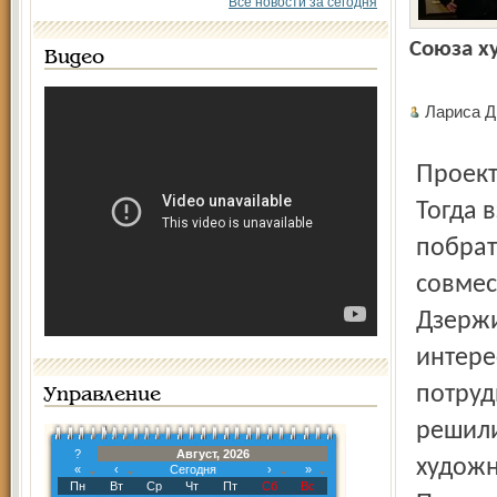
Все новости за сегодня
Союза х
Видео
Лариса
Проект «Колесо времени» начался ещё в прошлом году.
Тогда 
побрат
совмес
Дзержи
интере
потруд
Управление
решили
?
Август, 2026
художн
«
‹
Сегодня
›
»
Пн
Вт
Ср
Чт
Пт
Сб
Вс