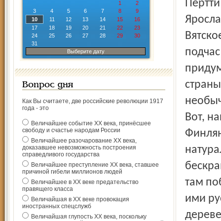
Пертти
1
2
3
4
5
6
7
8
9
Яросла
10
11
12
13
14
15
16
17
18
19
20
21
22
23
Вятско
24
25
26
27
28
29
30
31
подчас
Выберите дату
придум
страны
Вопрос дня
необыч
Как Вы считаете, две российские революции 1917
года - это
Вот, н
Величайшее событие ХХ века, принёсшее
свободу и счастье народам России
Финлян
Величайшее разочарование ХХ века,
доказавшее невозможность построения
натура
справедливого государства
бескра
Величайшее преступление ХХ века, ставшее
причиной гибели миллионов людей
там по
Величайшее в ХХ веке предательство
правящего класса
ими ру
Величайшая в ХХ веке провокация
иностранных спецслужб
дереве
Величайшая глупость ХХ века, поскольку