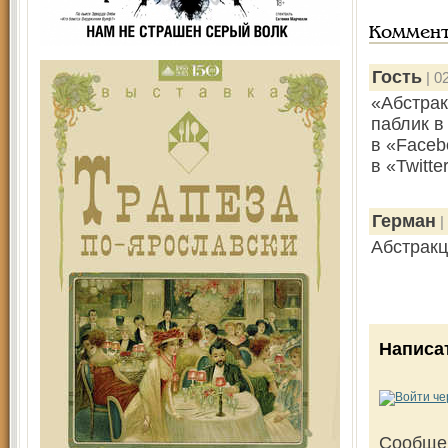
Коммен
Гость
| 0
«Абстрак
паблик в 
в «Faceb
в «Twitte
Герман
|
Абстракц
Написа
Сообще