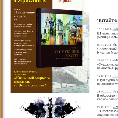
Читайте
Жен
16.11.2012
В Переславск
ученицы Ильи
Мы 
09.12.2011
Ярославский 
Николая Мухи
«Мг
27.09.2011
«Художник за
вечность,/В 
Чи-
17.08.2011
В культурно-в
известного х
За 
23.09.2010
В общественн
как юбилею г
С м
29.05.2010
В Ростовском
лауреат всер