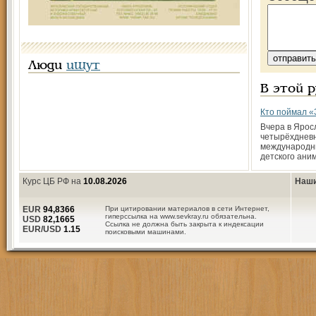
Люди
ищут
В этой 
Кто поймал «
Вчера в Ярос
четырёхдневн
международн
детского ани
Курс ЦБ РФ на
10.08.2026
Наши
EUR
94,8366
При цитировании материалов в сети Интернет,
гиперссылка на www.sevkray.ru обязательна.
USD
82,1665
Ссылка не должна быть закрыта к индексации
EUR/USD
1.15
поисковыми машинами.