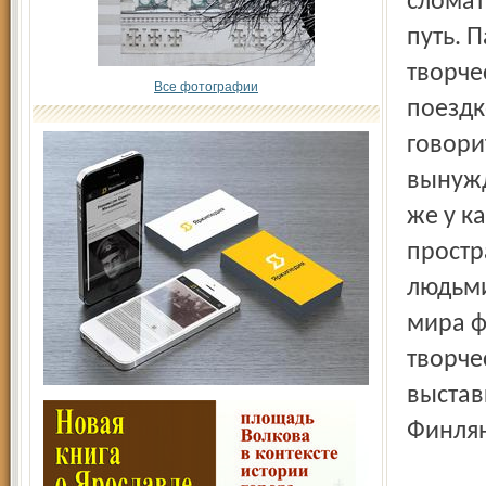
сломат
путь. 
творче
Все фотографии
поездк
говори
вынужд
же у к
простр
людьми
мира ф
творче
выстав
Финля