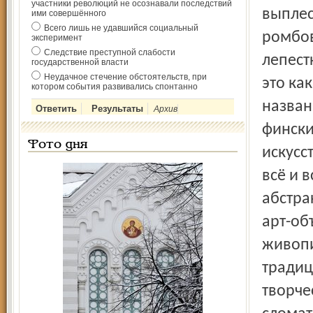
участники революций не осознавали последствий
выплес
ими совершённого
Всего лишь не удавшийся социальный
ромбов
эксперимент
Следствие преступной слабости
лепест
государственной власти
Неудачное стечение обстоятельств, при
это как
котором события развивались спонтанно
назван
Архив
фински
Фото дня
искусс
всё и 
абстра
арт-об
живопи
традиц
творче