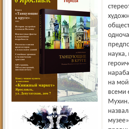
стерео
художн
общест
одноча
предпо
наука,
героич
нараба
на мой
всеми 
Мухин.
назвал
музее»