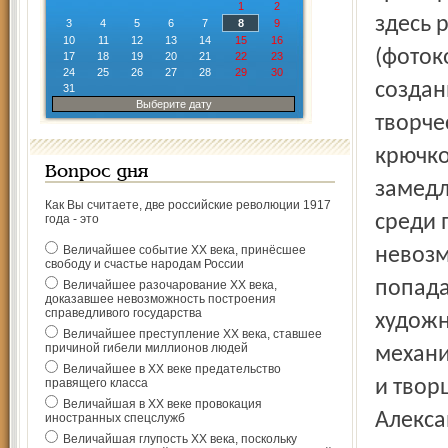
1
2
здесь 
3
4
5
6
7
8
9
10
11
12
13
14
15
16
(фоток
17
18
19
20
21
22
23
24
25
26
27
28
29
30
создан
31
Выберите дату
творче
крючко
Вопрос дня
замедл
Как Вы считаете, две российские революции 1917
среди 
года - это
Величайшее событие ХХ века, принёсшее
невозм
свободу и счастье народам России
попада
Величайшее разочарование ХХ века,
доказавшее невозможность построения
справедливого государства
художн
Величайшее преступление ХХ века, ставшее
причиной гибели миллионов людей
механи
Величайшее в ХХ веке предательство
правящего класса
и твор
Величайшая в ХХ веке провокация
Алекса
иностранных спецслужб
Величайшая глупость ХХ века, поскольку