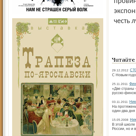
провин
экспон
честь 
Читайте
СТ
29.12.2012
С Новым годо
Фин
25.11.2011
«Две страны 
русско-финск
Ник
03.11.2011
На протяжени
один-два дня
Ник
15.05.2008
В этой школе 
России, но и 