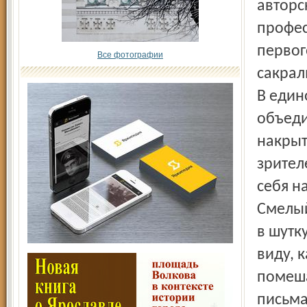
авторс
профес
первог
Все фотографии
сакрал
В един
объеди
накрыт
зрител
себя н
Смелый
в шутк
виду, 
помеша
письма