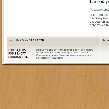
В этой 
Расскажу друг
Выставка дет
расскажу вам 
очередной ша
побратимских
Курс ЦБ РФ на
08.08.2026
Наши
EUR
94,0585
При цитировании материалов в сети Интернет,
гиперссылка на www.sevkray.ru обязательна.
USD
81,4077
Ссылка не должна быть закрыта к индексации
EUR/USD
1.16
поисковыми машинами.