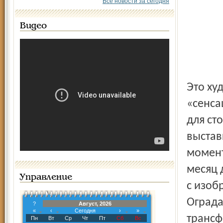
Все новости за сегодня
Видео
Это художественное мероприятие уже названо знатоками
«сенса
для ст
выстав
момент
месяц 
Управление
с изоб
Ограда
?
Август, 2026
«
‹
Сегодня
›
»
трансф
Пн
Вт
Ср
Чт
Пт
Сб
Вс