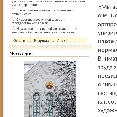
участники революций не осознавали последствий
ими совершённого
«Мы все зависим друг от друга, иногда немного, иногда
Всего лишь не удавшийся социальный
эксперимент
очень 
Следствие преступной слабости
государственной власти
артпро
Неудачное стечение обстоятельств, при
унизит
котором события развивались спонтанно
нахожд
Архив
нормал
Фото дня
Внимат
труда 
презид
оригин
светящ
как со
художн