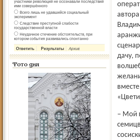
участники революций не осознавали последствий
операт
ими совершённого
Всего лишь не удавшийся социальный
автора
эксперимент
Следствие преступной слабости
Владим
государственной власти
аранжи
Неудачное стечение обстоятельств, при
котором события развивались спонтанно
сценар
Архив
дачу, 
Фото дня
волшеб
желани
вместе
«Цвети
– Мой герой так разохотился, что стал заказывать цветику-
семицв
сосиск