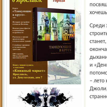
посвящ
хочешь
Среди занятий Тихона на досуге кроме анимации –
строит
станет
оконча
дыхани
и «Ден
потом­
– лето
Джоли,
странн