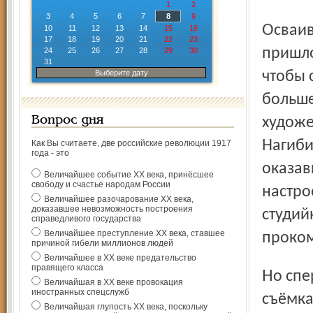
1
2
3
4
5
6
7
8
9
Осваивать видеотехнику всемирно известной марки
10
11
12
13
14
15
16
17
18
19
20
21
22
23
пришло
24
25
26
27
28
29
30
31
Выберите дату
чтобы 
больше
Вопрос дня
художе
Нагиби
Как Вы считаете, две российские революции 1917
года - это
оказав
Величайшее событие ХХ века, принёсшее
свободу и счастье народам России
настро
Величайшее разочарование ХХ века,
доказавшее невозможность построения
студий
справедливого государства
Величайшее преступление ХХ века, ставшее
проком
причиной гибели миллионов людей
Величайшее в ХХ веке предательство
правящего класса
Но сперва по законам дружбы представил всех, кто в
Величайшая в ХХ веке провокация
иностранных спецслужб
съёмка
Величайшая глупость ХХ века, поскольку