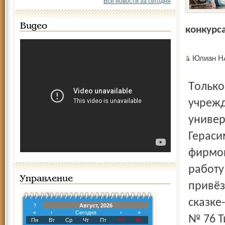
Все новости за сегодня
Видео
конкурса
Юлиан 
Только что их жертвой пало жюри конкурса «Кино­старт»,
учрежд
универ
Гераси
фирмой
работу
Управление
привёз
сказке
?
Август, 2026
«
‹
Сегодня
›
»
№ 76 Т
Пн
Вт
Ср
Чт
Пт
Сб
Вс