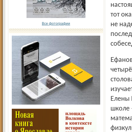
настоя
тот ок
не над
Все фотографии
послед
собесе
Ефанов придумывает, рисует и снимает мультики с
четырё
столов
изучае
Елены
школе 
матема
физкул