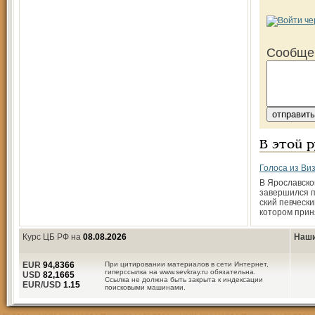
Сообще
В этой 
Голоса из Ви
В Ярославско
завершился п
ский певчески
котором прин
Курс ЦБ РФ на
08.08.2026
Наши
EUR
94,8366
При цитировании материалов в сети Интернет,
гиперссылка на www.sevkray.ru обязательна.
USD
82,1665
Ссылка не должна быть закрыта к индексации
EUR/USD
1.15
поисковыми машинами.