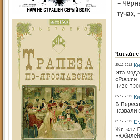
– Чёрный для меня – цвет зла, а белый... это как просвет в
тучах,
Читайте
Ки
20.12.2012
Эта меда
«Россия 
ниве про
Ки
05.12.2012
В Пересл
назвали 
Ем
01.12.2012
Жители П
«Юбилейн