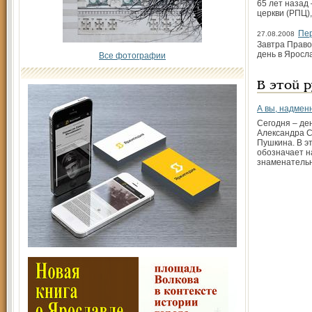
65 лет назад
церкви (РПЦ)
Пер
27.08.2008
Завтра Право
день в Яросл
Все фотографии
В этой 
А вы, надменн
Сегодня – де
Александра С
Пушкина. В эт
обозначает н
знаменатель