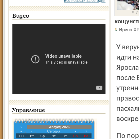
Все новости за сегодня
еще
Видео
кощунст
Ирина 
У верующих людей не возникало сомнения идти или не
идти н
Яросла
после 
утренн
правос
пасхал
Управление
воскре
?
Август, 2026
«
‹
Сегодня
›
»
По поручению митрополита Ярославского и Ростовского
Пн
Вт
Ср
Чт
Пт
Сб
Вс