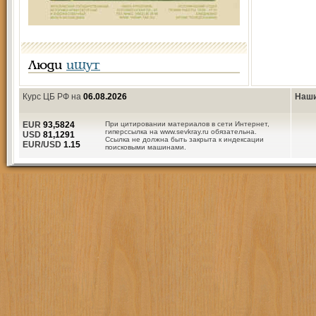
Люди
ищут
Курс ЦБ РФ на
06.08.2026
Наши
EUR
93,5824
При цитировании материалов в сети Интернет,
гиперссылка на www.sevkray.ru обязательна.
USD
81,1291
Ссылка не должна быть закрыта к индексации
EUR/USD
1.15
поисковыми машинами.