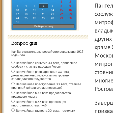
1
2
Пантел
3
4
5
6
7
8
9
10
11
12
13
14
15
16
сослуж
17
18
19
20
21
22
23
24
25
26
27
28
29
30
митроф
31
Выберите дату
владык
других
Вопрос дня
храме 
Как Вы считаете, две российские революции 1917
Москов
года - это
Величайшее событие ХХ века, принёсшее
митроп
свободу и счастье народам России
стояни
Величайшее разочарование ХХ века,
доказавшее невозможность построения
справедливого государства
многие
Величайшее преступление ХХ века, ставшее
причиной гибели миллионов людей
Ростов
Величайшее в ХХ веке предательство
правящего класса
Завершая молебен в Успенском соборе, отец Василий
Величайшая в ХХ веке провокация
иностранных спецслужб
призва
Величайшая глупость ХХ века, поскольку