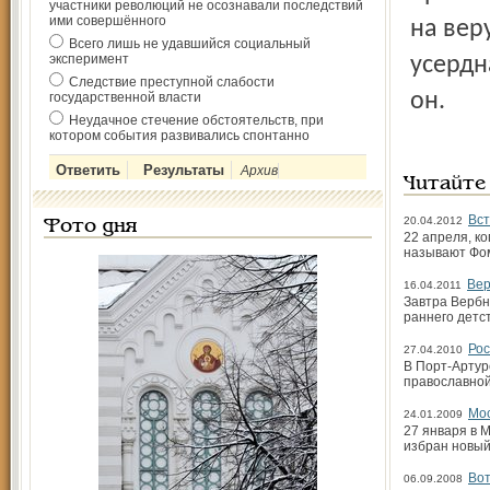
участники революций не осознавали последствий
ими совершённого
на вер
Всего лишь не удавшийся социальный
эксперимент
усердн
Следствие преступной слабости
он.
государственной власти
Неудачное стечение обстоятельств, при
котором события развивались спонтанно
Архив
Читайте
Вст
20.04.2012
Фото дня
22 апреля, к
называют Фом
Вер
16.04.2011
Завтра Вербн
раннего детс
Рос
27.04.2010
В Порт-Артур
православной
Мос
24.01.2009
27 января в 
избран новый
Вот
06.09.2008