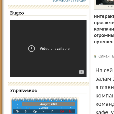
Все новости за сегодня
еще
Видео
интерак
просвет
компани
огромны
путешес
Юлиан 
На сей раз наши виртуальные странствия проходили по
залам 
а глав
Управление
компан
команд
?
Август, 2026
«
‹
Сегодня
›
»
кафе, 
Пн
Вт
Ср
Чт
Пт
Сб
Вс