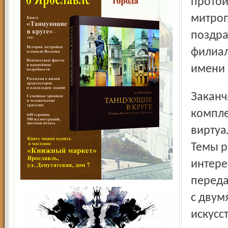
протои
митроп
поздра
филиал
имени 
Заканчивалась презентация в интерактивном классе
компле
виртуа
Темы р
интере
переда
с двум
искусст