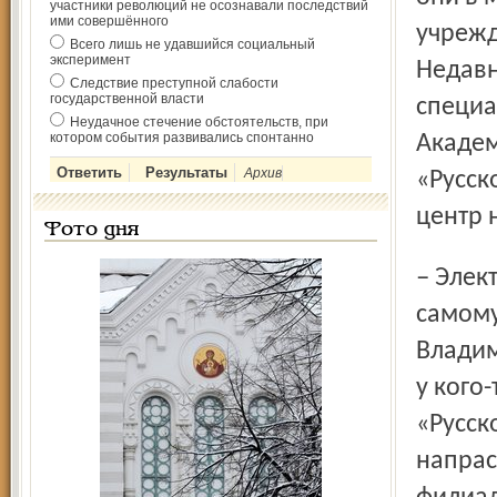
участники революций не осознавали последствий
ими совершённого
учрежд
Всего лишь не удавшийся социальный
эксперимент
Недавн
Следствие преступной слабости
государственной власти
специа
Неудачное стечение обстоятельств, при
котором события развивались спонтанно
Академ
Архив
«Русск
центр 
Фото дня
– Электронный филиал ни в коем случае не замена
самому
Владим
у кого
«Русск
напрас