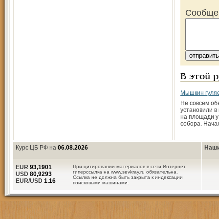
Сообще
В этой 
Мышкин гуляе
Не совсем об
установили в
на площади у
собора. Нача
Курс ЦБ РФ на
06.08.2026
Наши
EUR
93,1901
При цитировании материалов в сети Интернет,
гиперссылка на www.sevkray.ru обязательна.
USD
80,9293
Ссылка не должна быть закрыта к индексации
EUR/USD
1.16
поисковыми машинами.