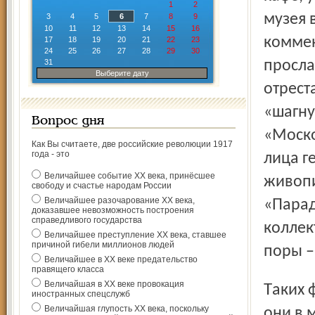
1
2
музея 
3
4
5
6
7
8
9
10
11
12
13
14
15
16
коммен
17
18
19
20
21
22
23
24
25
26
27
28
29
30
31
просла
Выберите дату
отрест
«шагну
Вопрос дня
«Моско
Как Вы считаете, две российские революции 1917
года - это
лица г
Величайшее событие ХХ века, принёсшее
живопи
свободу и счастье народам России
Величайшее разочарование ХХ века,
«Парад
доказавшее невозможность построения
справедливого государства
коллек
Величайшее преступление ХХ века, ставшее
причиной гибели миллионов людей
поры –
Величайшее в ХХ веке предательство
правящего класса
Величайшая в ХХ веке провокация
Таких филиалов сейчас 104, ярославский – 105-й. Открыты
иностранных спецслужб
Величайшая глупость ХХ века, поскольку
они в 