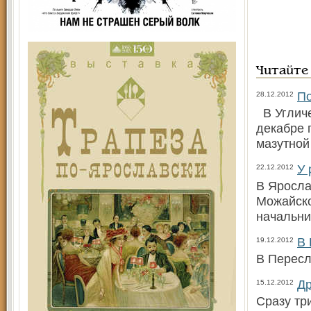
Читайте
По
28.12.2012
В Угличе
декабре 
мазутной
У 
22.12.2012
В Яросла
Можайско
начальн
В 
19.12.2012
В Пересл
Др
15.12.2012
Сразу тр