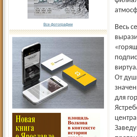
филиал
атмосф
Все фотографии
Весь секрет успешного развития начинания, как образно
вырази
«горящ
подпис
виртуа
От душ
значен
для го
Ястреб
центра
Заведу