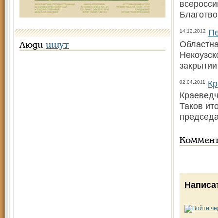
всеросси
Благотв
Пе
14.12.2012
Областна
Люди
ищут
Некоузск
закрытии
Кр
02.04.2011
Краеведч
Таков ит
председа
Коммен
Написа