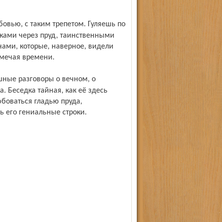
ами через пруд, таин­ственными
ами, которые, наверное, видели
амечая времени.
. Беседка тайная, как её здесь
юбоваться гладью пруда,
ь его гениальные строки.