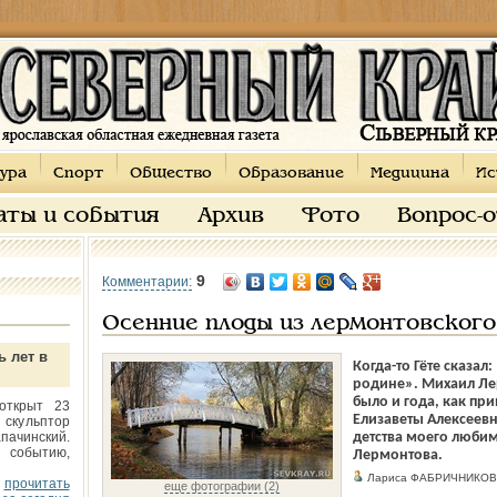
ура
Спорт
Общество
Образование
Медицина
Ис
аты и события
Архив
Фото
Вопрос-
9
Комментарии:
Осенние плоды из лермонтовского
ь лет в
Когда-то Гёте сказал
родине». Михаил Ле
было и года, как пр
открыт 23
Елизаветы Алексеевн
 скульптор
пачинский.
детства моего люби
 событию,
Лермонтова.
Лариса ФАБРИЧНИКОВ
прочитать
еще фотографии (2)