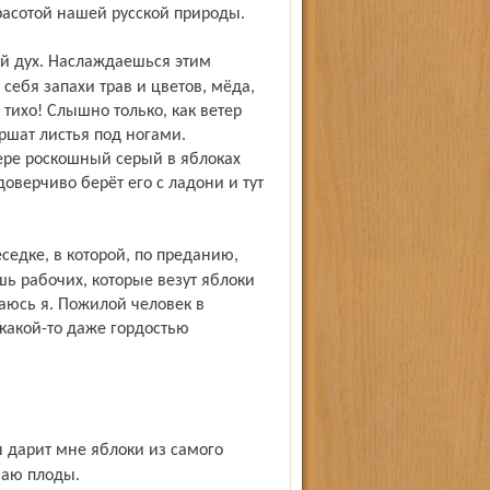
асотой нашей русской природы.
ебя запахи трав и цветов, мёда,
тихо! Слышно только, как ветер
ршат листья под ногами.
ре роскошный серый в яблоках
оверчиво берёт его с ладони и тут
шь рабочих, которые везут яблоки
щаюсь я. Пожилой человек в
 какой-то даже гордостью
маю плоды.