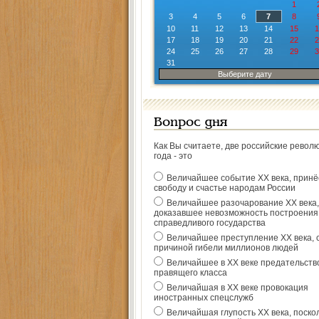
1
3
4
5
6
7
8
10
11
12
13
14
15
1
17
18
19
20
21
22
2
24
25
26
27
28
29
3
31
Выберите дату
Вопрос дня
Как Вы считаете, две российские револ
года - это
Величайшее событие ХХ века, прин
свободу и счастье народам России
Величайшее разочарование ХХ века,
доказавшее невозможность построения
справедливого государства
Величайшее преступление ХХ века, 
причиной гибели миллионов людей
Величайшее в ХХ веке предательств
правящего класса
Величайшая в ХХ веке провокация
иностранных спецслужб
Величайшая глупость ХХ века, поско