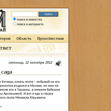
поиск в новостях
поиск в интернете
тория
Область
Происшествия
ответ
пятница, 12 октября 2012
 сада
: «Хочешь узнать поэта – побывай на его
рмонтов родился в Москве, но ему не
ивезли его в Тарханы, в имение бабушки
ы Арсеньевой. И вот я еду в страну
мого поэта Михаила Юрьевича
А.