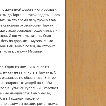
нзы до Тархан – рукой подать – часа
ать за это время пару-тройку глав
е описания окрестностей Тархан,
же у экскурсоводов, сохранились и
на. И вот уже указатель. Село
 бегу по дорожке к музею, мимо
ыльями, мимо полей, на которых
 в гости к самому Михаилу
, ну как не заглянуть в Тарханы. С
 оказалась не обманчива, Виктор –
дал старинных усадеб на своём
ново в Тульской губернии. Отмечает
венные ландшафты. Само место,
бы в Тарханах, какое-то
тано воздухом поэзии, романтизма,