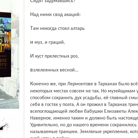
Сидят задумавшись?
Над ними свод акаций:
Там некогда стоял алтарь
и муз, и граций,
И куст прелестных роз,
взлелеянных весной...
Конечно же, при Лермонтове в Тарханах было всё не совсем так, и, может быть, в
некоторых местах совсем не так. Но музейщикам
способом сохранить дух усадьбы, её главный смы
себя в гостях у поэта. А он прожил в Тарханах три
всепоглощающей любви бабушки Елизаветы Алек
Наверное, именно таким и должно быть настояще
Удивительно, но до нашего времени сохранилось м
называемые траншеи. Земляные укрепления, кото