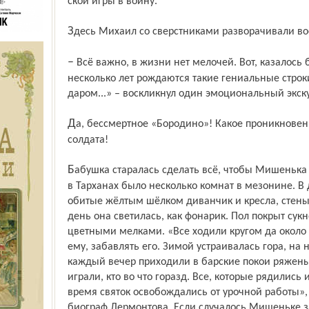
ской игры в войну.
Здесь Михаил со сверстниками разворачивали в
– Всё важно, в жизни нет мелочей. Вот, казалось бы, детские забавы, а потом через
несколько лет рождаются такие гениальные строки
даром...» – воскликнул один эмоциональный экску
Да, бессмертное «Бородино»! Какое проникновение в русскую душу, в душу русского
солдата!
Бабушка старалась сделать всё, чтобы Мишенька не чувствовал себя сиротой. У него
в Тарханах было несколько комнат в мезонине. В 
обитые жёлтым шёлком диванчик и кресла, стены 
день она светилась, как фонарик. Пол покрыт сук
цветными мелками. «Все ходили кругом да окол
ему, забавлять его. Зимой устраивалась гора, на
каждый вечер приходили в барские покои ряженые
играли, кто во что горазд. Все, которые рядилис
время святок освобождались от урочной работы»,
биограф Лермонтова. Если случалось Мишеньке з