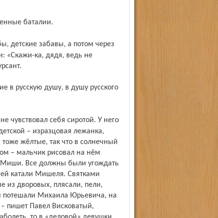
оенные баталии.
: «Скажи-ка, дядя, ведь не
рсант.
детской – изразцовая лежанка,
тоже жёлтые, так что в солнечный
ном – мальчик рисовал на нём
о Миши. Все должны были угождать
 ней катали Мишеля. Святками
 из дворовых, плясали, пели,
ь и потешали Михаила Юрьевича, на
 – пишет Павел Висковатый,
аболеть, то в «деловой» девушки