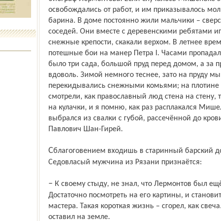
освобождались от работ, и им приказывалось мол
барина. В доме постоянно жили мальчики – сверс
соседей. Они вместе с деревенскими ребятами и
снежные крепости, скакали верхом. В летнее вре
потешные бои на манер Петра I. Часами пропадали
было три сада, большой пруд перед домом, а за п
вдоволь. Зимой немного теснее, зато на пруду мы
перекидывались снежными комьями; на плотине
смотрели, как православный люд стена на стену, 
на кулачки, и я помню, как раз расплакался Мише
выбрался из свалки с губой, рассечённой до кров
Павлович Шан-Гирей.
Сблагоговением входишь в старинный барский дом. Здесь ждёт столько открытий.
Седовласый мужчина из Рязани признаётся:
– К своему стыду, не знал, что Лермонтов был ещё и великолепным художником.
Достаточно посмотреть на его картины, и станови
мастера. Такая короткая жизнь – сгорел, как свеча.
оставил на земле.