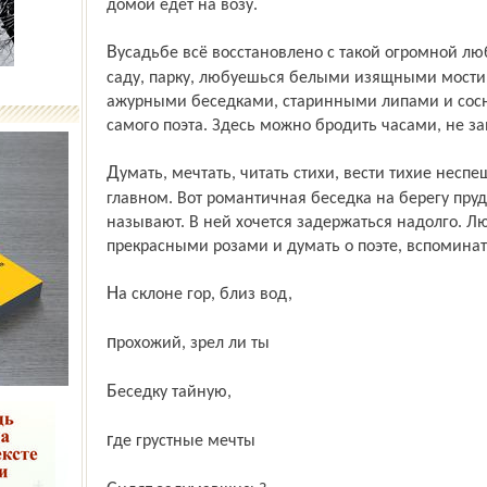
домой едет на возу.
Вусадьбе всё восстановлено с такой огромной любовью, с таким трепетом. Гуляешь по
саду, парку, любуешься белыми изящными мостик
ажурными беседками, старинными липами и сосн
самого поэта. Здесь можно бродить часами, не з
Думать, мечтать, читать стихи, вести тихие неспешные разговоры о вечном, о
главном. Вот романтичная беседка на берегу пруда
называют. В ней хочется задержаться надол­го. Л
прекрасными розами и думать о поэте, вспоминат
На склоне гор, близ вод,
прохожий, зрел ли ты
Беседку тайную,
где грустные мечты