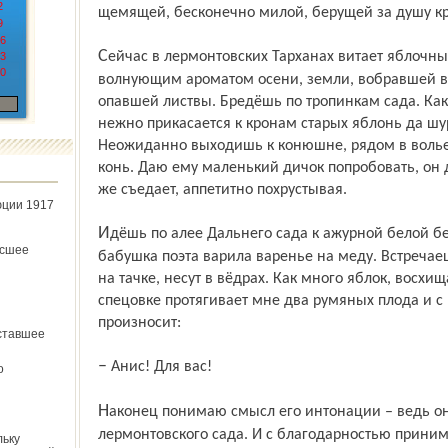
2
щемящей, бесконечно милой, берущей за душу кр
9
6
Сейчас в лермонтовских Тарханах витает яблочный дух. Наслаждаешься этим
3
0
волнующим ароматом осени, земли, вобравшей в с
опавшей листвы. Бредёшь по тропинкам сада. Как 
нежно прикасается к кронам старых яблонь да шу
Неожиданно выходишь к конюшне, рядом в волье
конь. Даю ему маленький дичок попробовать, он д
же съедает, аппетитно похрустывая.
юции 1917
Идёшь по алее Дальнего сада к ажурной белой беседке, в которой, по преданию,
ёсшее
бабушка поэта варила варенье на меду. Встречае
на тачке, несут в вёдрах. Как много яблок, восхи
спецовке протягивает мне два румяных плода и с
произносит:
ставшее
– Анис! Для вас!
о
Наконец понимаю смысл его интонации – ведь он дарит мне яблоки из самого
лермонтовского сада. И с благодарностью прини
льку