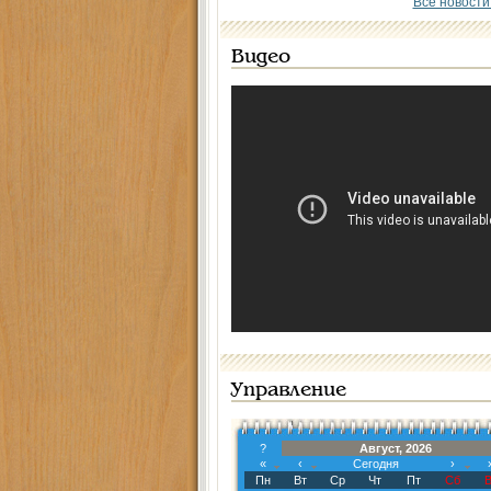
Все новости
Видео
Управление
?
Август, 2026
«
‹
Сегодня
›
Пн
Вт
Ср
Чт
Пт
Сб
В