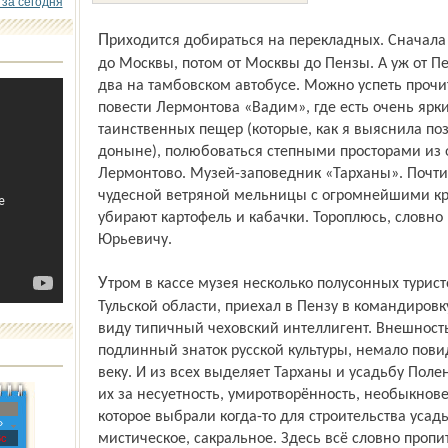
 за сегодня
Приходится добираться на перекладных. Сначала по железной дороге – от Ярославля
до Москвы, потом от Москвы до Пензы. А уж от Пе
два на тамбовском автобусе. Можно успеть прочит
повести Лермонтова «Вадим», где есть очень ярки
таинственных пещер (которые, как я выяснила поз
доныне), полюбоваться степными просторами из ок
Лермонтово. Музей-заповедник «Тарханы». Почти
чудесной ветряной мельницы с огромнейшими кр
убирают картофель и кабачки. Тороплюсь, словно
Юрьевичу.
Утром в кассе музея несколько полусонных туристов. Один из них – инженер из
Тульской области, приехал в Пензу в командировку
виду типичный чеховский интеллигент. Внешность
подлинный знаток русской культуры, немало пови
веку. И из всех выделяет Тарханы и усадьбу Поле
их за несуетность, умиро­творённость, необыкно
которое выбрали когда-то для строительства усадь
»
мистическое, сакральное. Здесь всё словно пропи
с