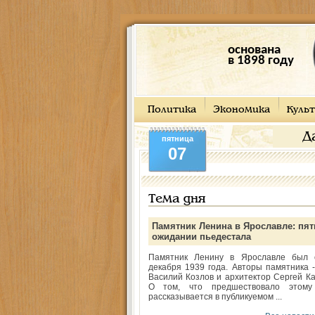
основана
в 1898 году
Политика
Экономика
Культ
Д
пятница
07
Тема дня
Памятник Ленина в Ярославле: пят
ожидании пьедестала
Памятник Ленину в Ярославле был 
декабря 1939 года. Авторы памятника -
Василий Козлов и архитектор Сергей Ка
О том, что предшествовало этому
рассказывается в публикуемом ...