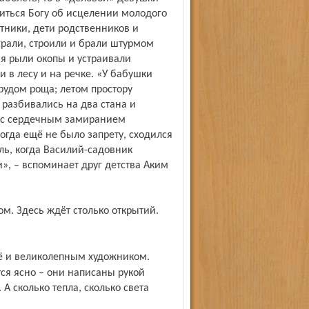
иться Богу об исцелении молодого
тники, дети родственников и
грали, строили и брали штурмом
мя рыли окопы и устраивали
 в лесу и на речке. «У бабушки
рудом роща; летом простору
 разбивались на два стана и
 с сердечным замиранием
тогда ещё не было запрету, сходился
ль, когда Василий-садовник
и», – вспоминает друг детства Аким
тся ясно – они написаны рукой
 А сколько тепла, сколько света