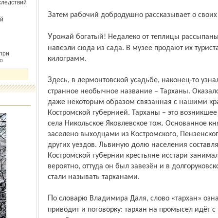
следствий
Затем рабочий добродушно рассказывает о своих 
й
Урожай богатый! Недалеко от теплицы рассыпаны целые горы яблок, которые
навезли сюда из сада. В музее продают их туриста
при
килограмм.
о
Здесь, в лермонтовской усадьбе, наконец-то узнала, что значит это довольно
странное необычное название – Тарханы. Оказало
даже некоторым образом связанная с нашими кра
Костромской губернией. Тарханы – это возникшее 
села Никольское Яковлевское тож. Основанное к
заселено выходцами из Костромского, Пензенског
других уездов. Львиную долю населения составл
Костромской губернии крестьяне исстари занима
вероятно, оттуда он был завезён и в долгоруковс
стали называть тарханами.
По словарю Владимира Даля, слово «тархан» означает прасол, маяк, скупщик... Даль
приводит и поговорку: тархан на промысел идёт