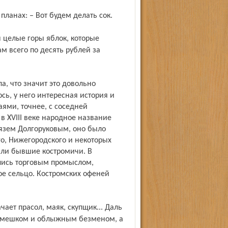
планах: – Вот будем делать сок.
м всего по десять рублей за
сь, у него интересная история и
ями, точнее, с соседней
в XVIII веке народное название
нязем Долгоруковым, оно было
о, Нижегородского и некоторых
яли бывшие костромичи. В
лись торговым промыслом,
кое сельцо. Костромских офеней
 с мешком и облыжным безменом, а