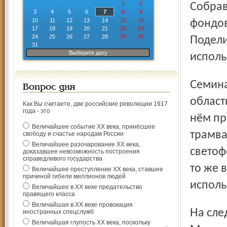
1
2
Собрав
3
4
5
6
7
8
9
10
11
12
13
14
15
16
фондов
17
18
19
20
21
22
23
24
25
26
27
28
29
30
Подели
31
Выберите дату
исполь
Семинар продолжился в одном из самых молодых музеев
Вопрос дня
област
Как Вы считаете, две российские революции 1917
года - это
нём пр
Величайшее событие ХХ века, принёсшее
трамва
свободу и счастье народам России
Величайшее разочарование ХХ века,
светоф
доказавшее невозможность построения
справедливого государства
то же 
Величайшее преступление ХХ века, ставшее
причиной гибели миллионов людей
исполь
Величайшее в ХХ веке предательство
правящего класса
Величайшая в ХХ веке провокация
На следующий день состоялась поездка в Некрасовское.
иностранных спецслужб
Величайшая глупость ХХ века, поскольку