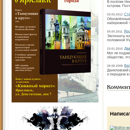
В посёлке Не
ост­рова. По
Ста
03.03.2012
Обновлённые 
набережной. 
Яро
05.05.2011
Экспонаты из
половиной XVI
Два
23.01.2010
Мог ли подум
общество, чт
Ваг
28.08.2009
Даниловский 
о передаче в
Коммен
Написа