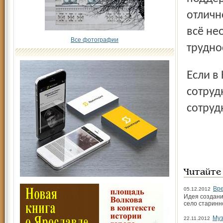
отличн
всё не
Все фотографии
трудно
Если в Некрасовском на шесть тысяч экспонатов три
сотруд
сотруд
Читайте
Вре
05.12.2012
Идея создани
село старинн
Муз
22.11.2012