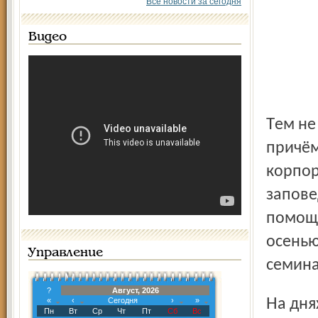
Все новости за сегодня
Видео
Тем не менее в нашей области работают десятки музеев,
причём
корпор
запове
помощь
осенью
Управление
семина
?
Август, 2026
На днях музей-заповедник провёл очередной семинар.
«
‹
Сегодня
›
»
Пн
Вт
Ср
Чт
Пт
Сб
Вс