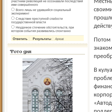
Местны
участники революций не осознавали последствий
ими совершённого
своими
Всего лишь не удавшийся социальный
эксперимент
прошло
Следствие преступной слабости
государственной власти
действ
Неудачное стечение обстоятельств, при
котором события развивались спонтанно
Потом были переправа на пароме к замку Понизовкина,
Архив
знаком
Фото дня
преобр
В кулуарах, обмениваясь впечатлениями, говорили и о
пробле
финанс
корпор
«Автод
поддер