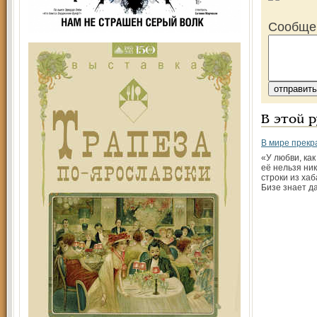
Сообще
В этой 
В мире прекр
«У любви, как
её нельзя ник
строки из ха
Бизе знает д