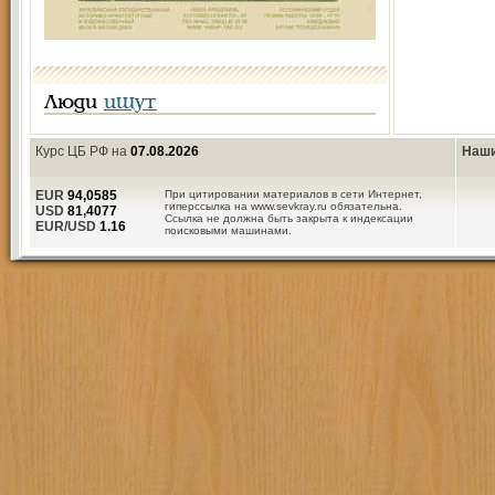
Люди
ищут
Курс ЦБ РФ на
07.08.2026
Наши
EUR
94,0585
При цитировании материалов в сети Интернет,
гиперссылка на www.sevkray.ru обязательна.
USD
81,4077
Ссылка не должна быть закрыта к индексации
EUR/USD
1.16
поисковыми машинами.