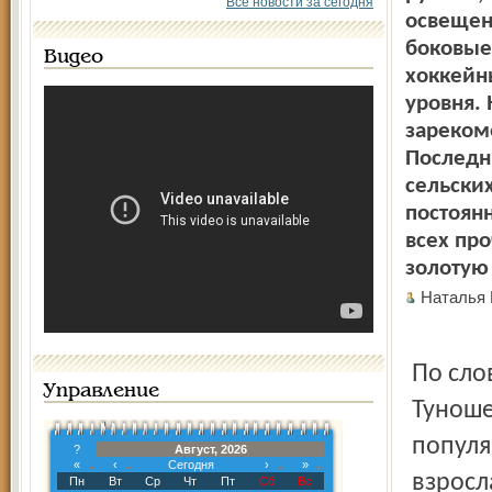
Все новости за сегодня
освещен
боковые
Видео
хоккейны
уровня.
зареком
Последни
сельски
постоянн
всех пр
золотую 
Наталья
По сло
Управление
Туноше
популя
?
Август, 2026
«
‹
Сегодня
›
»
взросл
Пн
Вт
Ср
Чт
Пт
Сб
Вс