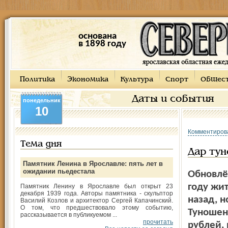
основана
в 1898 году
Политика
Экономика
Культура
Спорт
Общес
Даты и события
понедельник
10
Комментиров
Тема дня
Дар ту
Памятник Ленина в Ярославле: пять лет в
ожидании пьедестала
Обновлё
году жи
Памятник Ленину в Ярославле был открыт 23
декабря 1939 года. Авторы памятника - скульптор
назад, н
Василий Козлов и архитектор Сергей Капачинский.
О том, что предшествовало этому событию,
Туношен
рассказывается в публикуемом ...
прочитать
рублей, 