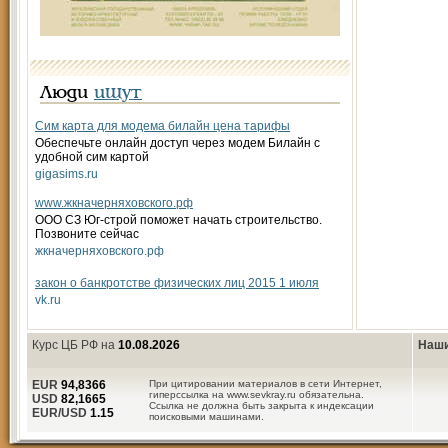
Люди
ищут
Сим карта для модема билайн цена тарифы
Обеспечьте онлайн доступ через модем Билайн с
удобной сим картой
gigasims.ru
www.жкначерняховского.рф
ООО СЗ Юг-строй поможет начать строительство.
Позвоните сейчас
жкначерняховского.рф
закон о банкротстве физических лиц 2015 1 июля
vk.ru
Курс ЦБ РФ на
10.08.2026
Наши
EUR
94,8366
При цитировании материалов в сети Интернет,
гиперссылка на www.sevkray.ru обязательна.
USD
82,1665
Ссылка не должна быть закрыта к индексации
EUR/USD
1.15
поисковыми машинами.