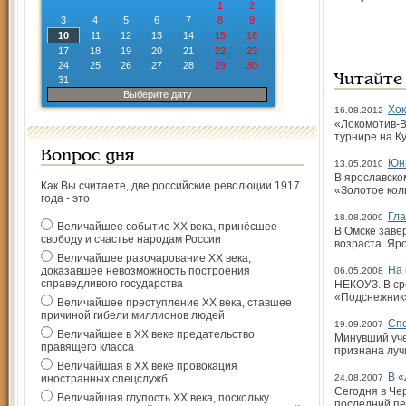
1
2
3
4
5
6
7
8
9
10
11
12
13
14
15
16
17
18
19
20
21
22
23
24
25
26
27
28
29
30
Читайте
31
Выберите дату
Хок
16.08.2012
«Локомотив-В
турнире на К
Вопрос дня
Юны
13.05.2010
В ярославско
Как Вы считаете, две российские революции 1917
«Золотое кол
года - это
Гла
18.08.2009
Величайшее событие ХХ века, принёсшее
В Омске заве
свободу и счастье народам России
возраста. Яр
Величайшее разочарование ХХ века,
На 
доказавшее невозможность построения
06.05.2008
справедливого государства
НЕКОУЗ. В ср
«Подснежник».
Величайшее преступление ХХ века, ставшее
причиной гибели миллионов людей
Спо
19.09.2007
Величайшее в ХХ веке предательство
Минувший уче
правящего класса
признана лучш
Величайшая в ХХ веке провокация
В «
иностранных спецслужб
24.08.2007
Сегодня в Че
Величайшая глупость ХХ века, поскольку
последний пе