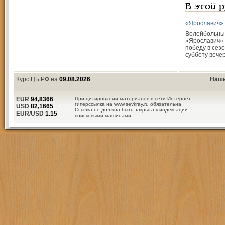
В этой 
«Ярославич» 
Волейбольны
«Ярославич»
победу в сез
субботу вече
Курс ЦБ РФ на
09.08.2026
Наши
EUR
94,8366
При цитировании материалов в сети Интернет,
гиперссылка на www.sevkray.ru обязательна.
USD
82,1665
Ссылка не должна быть закрыта к индексации
EUR/USD
1.15
поисковыми машинами.