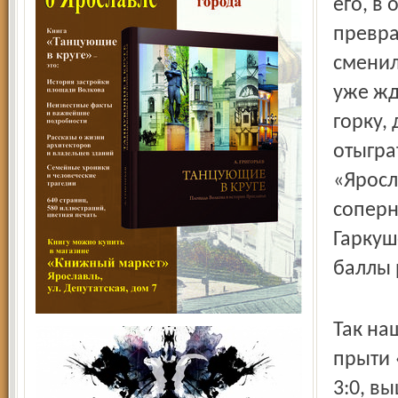
его, в
превра
сменил
уже жд
горку,
отыгра
«Яросл
соперн
Гаркуш
баллы 
Так на
прыти 
3:0, в