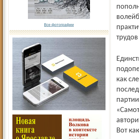
пополн
волейб
Все фотографии
практи
трудов
Единст
подопе
как сле
послед
партии
«Самот
автори
Вот ка