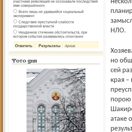
нескол
участники революций не осознавали последствий
ими совершённого
планир
Всего лишь не удавшийся социальный
эксперимент
замысл
Следствие преступной слабости
государственной власти
НЛО.
Неудачное стечение обстоятельств, при
котором события развивались спонтанно
Архив
Хозяев
но общ
Фото дня
сей ра
края –
преусп
порою 
Шакиро
атаке 
резуль