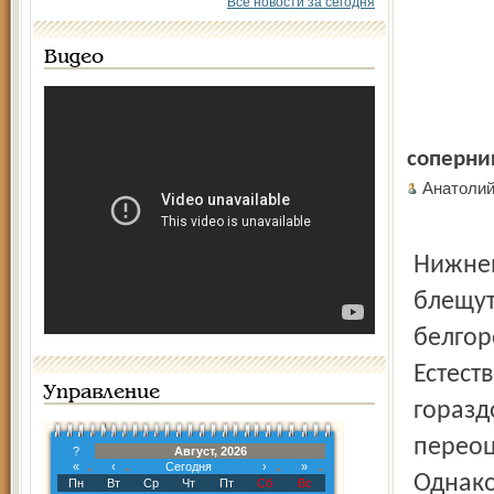
Все новости за сегодня
Видео
соперни
Анатоли
Нижнев
блещут
белгор
Естест
Управление
горазд
переоц
?
Август, 2026
«
‹
Сегодня
›
»
Однако
Пн
Вт
Ср
Чт
Пт
Сб
Вс