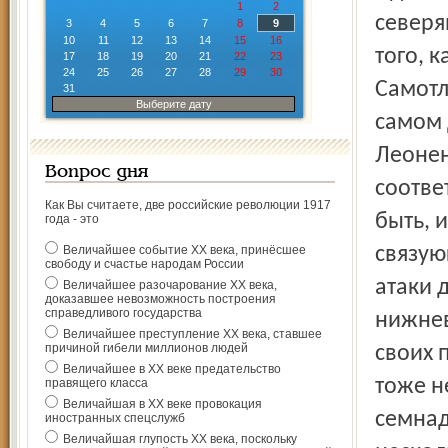
1
2
северя
3
4
5
6
7
8
9
10
11
12
13
14
15
16
того, 
17
18
19
20
21
22
23
24
25
26
27
28
29
30
Самотл
31
Выберите дату
самом 
Леонен
Вопрос дня
соотве
Как Вы считаете, две российские революции 1917
быть, 
года - это
Величайшее событие ХХ века, принёсшее
связую
свободу и счастье народам России
атаки 
Величайшее разочарование ХХ века,
доказавшее невозможность построения
справедливого государства
нижнев
Величайшее преступление ХХ века, ставшее
причиной гибели миллионов людей
своих 
Величайшее в ХХ веке предательство
тоже н
правящего класса
Величайшая в ХХ веке провокация
семнад
иностранных спецслужб
Величайшая глупость ХХ века, поскольку