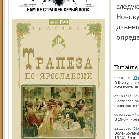
следую
Новоку
давнег
опреде
Читайте
"Яр
27.10.2012
В 5-м туре ч
смог взять ни 
Во 
05.10.2012
Состоялся вт
принимал на 
«Яр
06.03.2011
В 19-ом туре
"Яр
12.12.2010
Волейбольный 
15:13). Благо