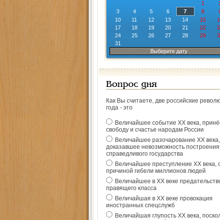
1
3
4
5
6
7
8
10
11
12
13
14
15
1
17
18
19
20
21
22
2
24
25
26
27
28
29
3
31
Выберите дату
Вопрос дня
Как Вы считаете, две российские револ
года - это
Величайшее событие ХХ века, прин
свободу и счастье народам России
Величайшее разочарование ХХ века,
доказавшее невозможность построения
справедливого государства
Величайшее преступление ХХ века, 
причиной гибели миллионов людей
Величайшее в ХХ веке предательств
правящего класса
Величайшая в ХХ веке провокация
иностранных спецслужб
Величайшая глупость ХХ века, поско