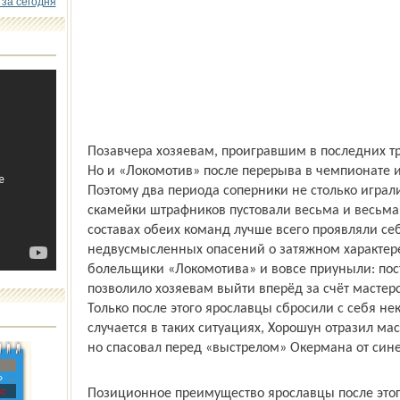
 за сегодня
Позавчера хозяевам, проигравшим в последних трё
Но и «Локомотив» после перерыва в чемпионате 
Поэтому два периода соперники не столько играли
скамейки штрафников пустовали весьма и весьма р
составах обеих команд лучше всего проявляли себ
недвусмысленных опасений о затяжном характере 
болельщики «Локомотива» и вовсе приуныли: пос
позволило хозяевам выйти вперёд за счёт масте
Только после этого ярославцы сбросили с себя не
случается в таких ситуациях, Хорошун отразил ма
но спасовал перед «выстрелом» Окермана от син
»
с
Позиционное преимущество ярославцы после этого