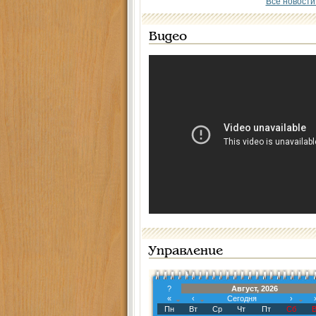
Все новости
Видео
Управление
?
Август, 2026
«
‹
Сегодня
›
Пн
Вт
Ср
Чт
Пт
Сб
В