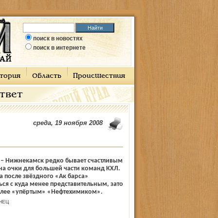
поиск в новостях
поиск в интернете
тория
Область
Происшествия
ответ
среда, 19 ноября 2008
 – Нижнекамск редко бывает счастливым
а очки для большей части команд КХЛ.
а после звёздного «Ак барса»
ься с куда менее представительным, зато
олее «упёртым» «Нефтехимиком».
НЕЦ