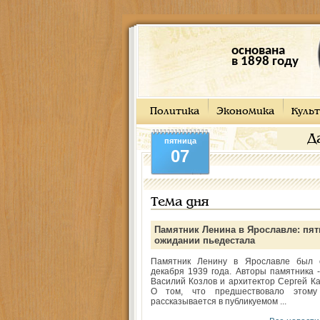
основана
в 1898 году
Политика
Экономика
Культ
Д
пятница
07
Тема дня
Памятник Ленина в Ярославле: пят
ожидании пьедестала
Памятник Ленину в Ярославле был 
декабря 1939 года. Авторы памятника -
Василий Козлов и архитектор Сергей Ка
О том, что предшествовало этому
рассказывается в публикуемом ...