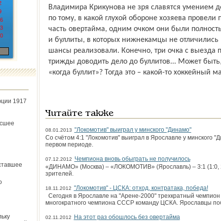
2
Владимира Крикунова не зря славятся умением де
9
по тому, в какой глухой обороне хозяева провел
6
3
часть овертайма, одним очком они были полность
0
и буллиты, в которых нижнекамцы не отличились н
шансы реализовали. Конечно, три очка с выезда п
трижды доводить дело до буллитов... Может быть
«когда буллит»? Тогда это – какой-то хоккейный м
юции 1917
Читайте также
ёсшее
"Локомотив" выиграл у минского "Динамо"
08.01.2013
Со счётом 4:1 "Локомотив" выиграл в Ярославле у минского "
первом периоде.
Чемпиона вновь обыграть не получилось
07.12.2012
ставшее
«ДИНАМО» (Москва) – «ЛОКОМОТИВ» (Ярославль) – 3:1 (1:0, 2
зрителей.
о
"Локомотив" - ЦСКА: отход, контратака, победа!
18.11.2012
Сегодня в Ярославле на "Арене-2000" трехкратный чемпион
многократного чемпиона СССР команду ЦСКА. Ярославцы побе
льку
На этот раз обошлось без овертайма
02.11.2012