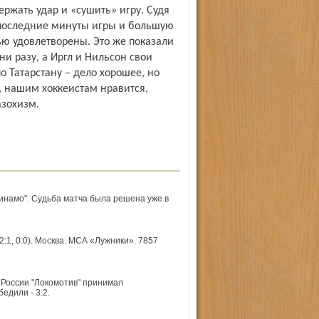
ржать удар и «сушить» игру. Судя
и последние минуты игры и большую
ю удовлетворены. Это же показали
и разу, а Иргл и Нильсон свои
о Татарстану – дело хорошее, но
, нашим хоккеистам нравится,
азохизм.
Динамо". Судьба матча была решена уже в
:1, 0:0). Москва. МСА «Лужники». 7857
 России "Локомотив" принимал
дили - 3:2.