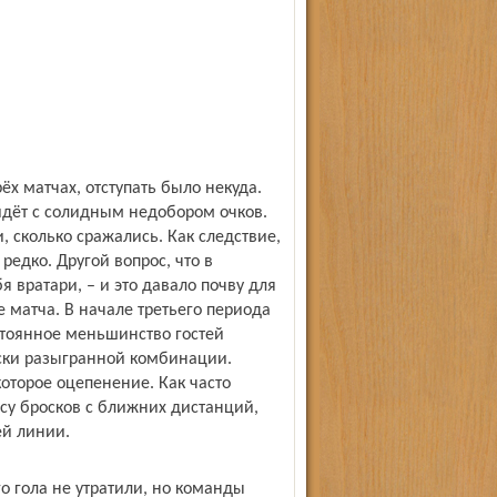
х матчах, отступать было некуда.
идёт с солидным недобором очков.
, сколько сражались. Как следствие,
едко. Другой вопрос, что в
я вратари, – и это давало почву для
матча. В начале третьего периода
тоянное меньшинство гостей
рски разыгранной комбинации.
которое оцепенение. Как часто
ссу бросков с ближних дистанций,
ей линии.
 гола не утратили, но команды