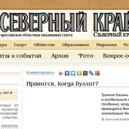
ура
Спорт
Общество
Образование
Медицина
Ис
аты и события
Архив
Фото
Вопрос-
Комментировать
Нравится, когда буллит?
ь лет в
Транзит Казань
и изобильным н
Особенно, когд
открыт 23
приходится бит
 скульптор
пачинский.
значительно б
 событию,
Анатолий КОНО
прочитать