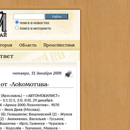
поиск в новостях
поиск в интернете
тория
Область
Происшествия
ответ
четверг, 31 декабря 2009
от «Локомотива»
(Ярославль) – «АВТОМОБИЛИСТ»
 3:1 (1:1, 2:0, 0:0). 29 декабря.
К «Арена-2000 Локомотив». 9070
 – Яков Деев (Москва).
6): Гелашвили; Вишневский (2) – Жуков
 (2) – Аникеенко, Васильев – Гуськов;
Вашичек – Иргл, Галимов – Чурилов –
о – Королёв – Ткаченко, Михнов –