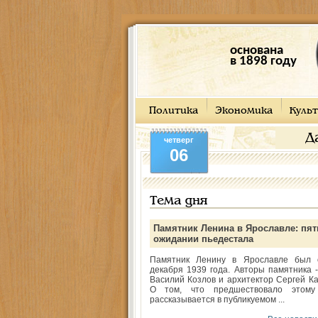
основана
в 1898 году
Политика
Экономика
Культ
Д
четверг
06
Тема дня
Памятник Ленина в Ярославле: пят
ожидании пьедестала
Памятник Ленину в Ярославле был 
декабря 1939 года. Авторы памятника -
Василий Козлов и архитектор Сергей Ка
О том, что предшествовало этому
рассказывается в публикуемом ...