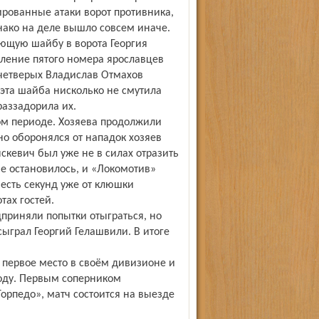
рованные атаки ворот противника,
ако на деле вышло совсем иначе.
ющую шайбу в ворота Георгия
аление пятого номера ярославцев
 четверых Владислав Отмахов
 эта шайба нисколько не смутила
аззадорила их.
ом периоде. Хозяева продолжили
но оборонялся от нападок хозяев
скевич был уже не в силах отразить
не остановилось, и «Локомотив»
шесть секунд уже от клюшки
тах гостей.
приняли попытки отыграться, но
сыграл Георгий Гелашвили. В итоге
 первое место в своём дивизионе и
году. Первым соперником
Торпедо», матч состоится на выезде