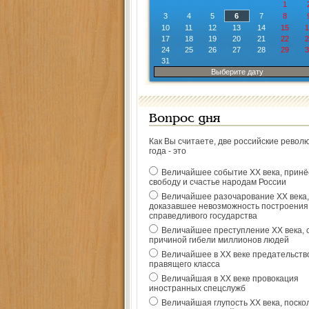
1
3
4
5
6
7
8
10
11
12
13
14
15
1
17
18
19
20
21
22
2
24
25
26
27
28
29
3
31
Выберите дату
Вопрос дня
Как Вы считаете, две российские револ
года - это
Величайшее событие ХХ века, прин
свободу и счастье народам России
Величайшее разочарование ХХ века,
доказавшее невозможность построения
справедливого государства
Величайшее преступление ХХ века, 
причиной гибели миллионов людей
Величайшее в ХХ веке предательств
правящего класса
Величайшая в ХХ веке провокация
иностранных спецслужб
Величайшая глупость ХХ века, поско