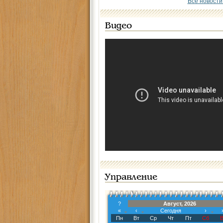
Все новости
Видео
Управление
?
Август, 2026
«
‹
Сегодня
›
Пн
Вт
Ср
Чт
Пт
Сб
В