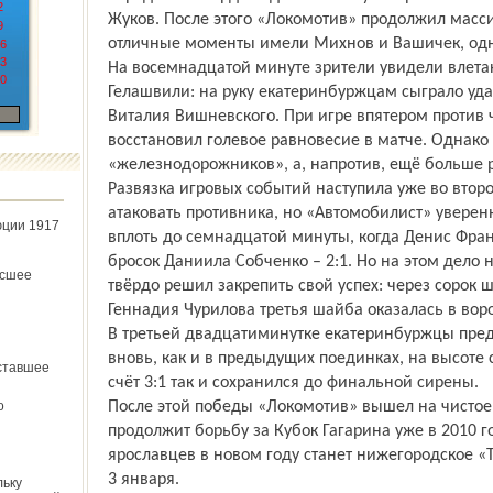
2
Жуков. После этого «Локомотив» продолжил масси
9
отличные моменты имели Михнов и Вашичек, одн
6
3
На восемнадцатой минуте зрители увидели влета
0
Гелашвили: на руку екатеринбуржцам сыграло уд
Виталия Вишневского. При игре впятером против
восстановил голевое равновесие в матче. Однако
«железнодорожников», а, напротив, ещё больше р
Развязка игровых событий наступила уже во втор
атаковать противника, но «Автомобилист» уверен
юции 1917
вплоть до семнадцатой минуты, когда Денис Фран
бросок Даниила Собченко – 2:1. Но на этом дело 
ёсшее
твёрдо решил закрепить свой успех: через сорок 
Геннадия Чурилова третья шайба оказалась в воро
В третьей двадцатиминутке екатеринбуржцы пред
вновь, как и в предыдущих поединках, на высоте 
ставшее
счёт 3:1 так и сохранился до финальной сирены.
о
После этой победы «Локомотив» вышел на чистое
продолжит борьбу за Кубок Гагарина уже в 2010 
ярославцев в новом году станет нижегород­ское «
3 января.
льку