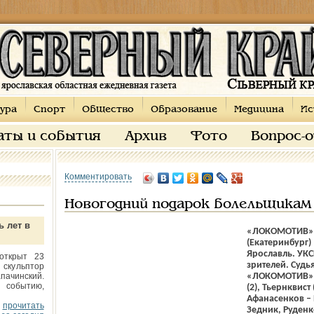
ура
Спорт
Общество
Образование
Медицина
Ис
аты и события
Архив
Фото
Вопрос-
Комментировать
Новогодний подарок болельщикам 
ь лет в
«ЛОКОМОТИВ» 
(Екатеринбург) –
Ярославль. УКС
открыт 23
зрителей. Судья
 скульптор
пачинский.
«ЛОКОМОТИВ» (
 событию,
(2), Тьернквист
Афанасенков – 
прочитать
Зедник, Руденк