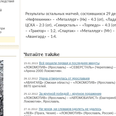
следствий
й
Результаты остальных матчей, состоявшихся 29 дек
«Нефтехимик» – «Металлург» (Нк) – 4:3 (от), «Лада
ЦСКА – 2:3 (от), «Северсталь» – «Торпедо» – 4:3 (о
при
– «Трактор» – 1:2, «Спартак» – «Металлург» (Мг) – 
о
«Авангард» – 1:4.
Читайте также
Всё решили первая и последняя минуты
15.01.2013
«ЛОКОМОТИВ» (Яро­славль) – «СЕВЕРСТАЛЬ» (Череповец) – 1:3 
«Арена-2000 Локомотив».
Удача отвернулась от ярославцев
28.12.2012
«АВАНГАРД» (Омская область) – «ЛОКОМОТИВ» (Ярославль) – 4:
8870 зрителей.
За крупной победой – крупное поражение
25.12.2012
«ЛОКОМОТИВ» (Ярославль) – «АВТОМОБИЛИСТ» (Екатеринбург) –
Локомотив», Ярославль.
Ни чехов, ни словаков одолеть не удалось
27.11.2012
«ЛЕВ» (Прага, Чехия) – «ЛОКОМОТИВ» (Ярославль, Россия) – 7:3