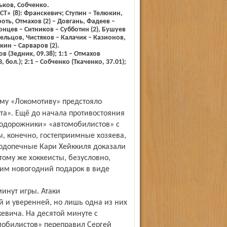
ков, Собченко.
» (8): Франскевич; Ступин – Телюкин,
роть, Отмахов (2) – Довгань, Фадеев –
нцев – Ситников – Субботин (2), Бушуев
рельцов, Чистяков – Калачик – Казионов,
ин – Сарваров (2).
ов (Зедник, 09.38); 1:1 – Отмахов
, бол.); 2:1 – Собченко (Ткаченко, 37.01);
та». Ещё до начала противостояния
нодорожники» «автомобилистов» с
ы, конечно, гостеприимные хозяева,
подопечные Кари Хейккиля доказали
тому же хоккеисты, безусловно,
 им новогодний подарок в виде
инут игры. Атаки
 и уверенней, но лишь одна из них
евича. На десятой минуте с
мобилистов» переправил Сергей