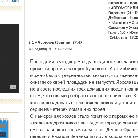
 за сегодня
Кирюхин – Конь
«АВТОМОБИЛИСТ
Воронов (2) – Г
Дубровин; Нико
– Магогин – Ст
Симаков – Жмак
Голы: 1:0 – Жук
(Субботин, 17.33
3:1 – Чурилов (Зедник, 37.47).
Владимир ЛЕТУНОВСКИЙ
Последний в уходящем году поединок ярославскому «Локомотиву» предстояло
провести против екатеринбургского «Автомобилис
можно было с уверенностью сказать, что «желез
очками со своей площадки не выпустят. Ярославц
но в свете последних трёх домашних поединков 
всем, что очками разбрасываться не привыкли. К 
хотели порадовать своих болельщиков и устроить
серии из четырёх домашних побед.
О намерениях хозяев стало понятно с первых же м
«железнодорожников» выглядели гораздо опасней
смогла завершиться взятием ворот Дениса Франск
»
с
передачи Рихарда Зедника шайбу в ворота «авто