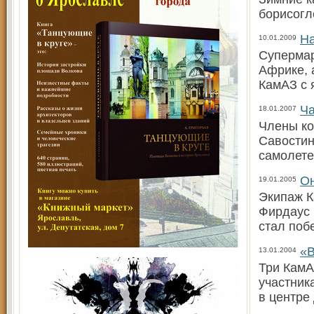
борисогл
На
10.01.2009
Супермар
Африке, 
КамАЗ с 
Ча
18.01.2007
Члены ко
Савостин
самолете
Он
19.01.2005
Экипаж К
Фирдаус 
стал поб
«В
13.01.2004
Три КамА
участник
в центре