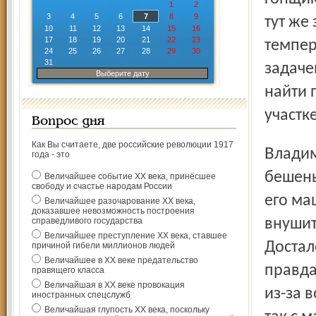
1
2
3
4
5
6
7
8
9
тут же 
10
11
12
13
14
15
16
17
18
19
20
21
22
23
темпер
24
25
26
27
28
29
30
31
задаче
Выберите дату
найти 
участке
Вопрос дня
Как Вы считаете, две российские революции 1917
Владимир Чагин с самого начала навязал соперникам
года - это
бешены
Величайшее событие ХХ века, принёсшее
свободу и счастье народам России
его ма
Величайшее разочарование ХХ века,
доказавшее невозможность построения
справедливого государства
внушит
Величайшее преступление ХХ века, ставшее
Достал
причиной гибели миллионов людей
Величайшее в ХХ веке предательство
правда
правящего класса
Величайшая в ХХ веке провокация
из-за 
иностранных спецслужб
Величайшая глупость ХХ века, поскольку