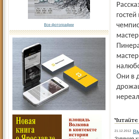
Рассказывают, что Арика не знала такого количества
гостей
чемпио
Все фотографии
мастер
Пинера
мастер
налюбо
Они в 
дрожащ
нереал
Читайте
Вм
21.12.2012
Зимние к