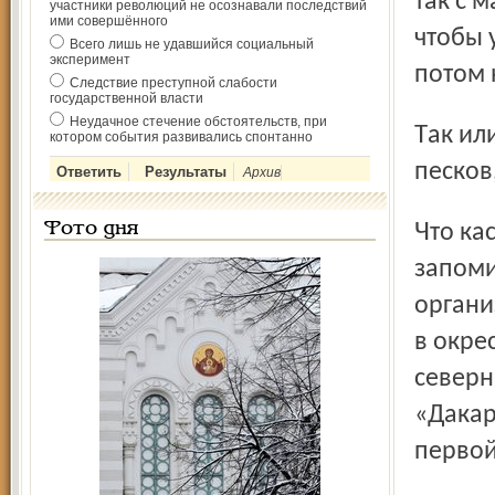
так с 
участники революций не осознавали последствий
ими совершённого
чтобы 
Всего лишь не удавшийся социальный
эксперимент
потом 
Следствие преступной слабости
государственной власти
Неудачное стечение обстоятельств, при
Так или иначе в конце этапа наши уверенно выскочили из
котором события развивались спонтанно
песков
Архив
Что касается событий предыдущих дней, то самым
Фото дня
запоми
органи
в окре
северн
«Дакар
первой