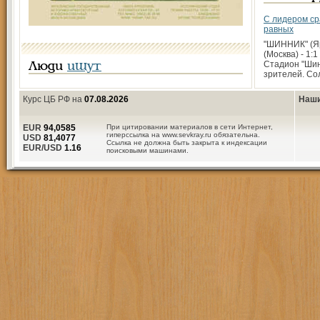
С лидером ср
равных
"ШИННИК" (Я
(Москва) - 1:1
Стадион "Шин
Люди
ищут
зрителей. Со
Курс ЦБ РФ на
07.08.2026
Наши
EUR
94,0585
При цитировании материалов в сети Интернет,
гиперссылка на www.sevkray.ru обязательна.
USD
81,4077
Ссылка не должна быть закрыта к индексации
EUR/USD
1.16
поисковыми машинами.