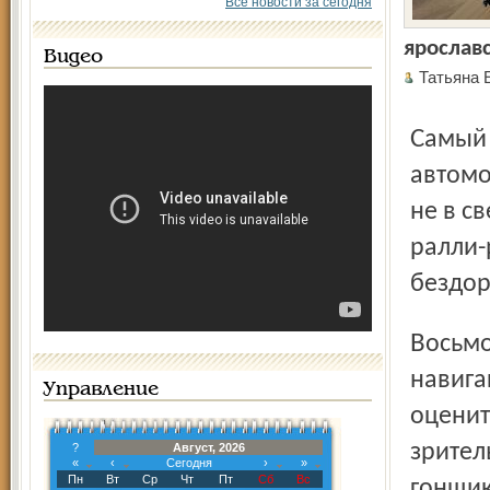
Все новости за сегодня
ярослав
Видео
Татьяна 
Самый престижный в мире смотр достижений
автомо
не в с
ралли-
бездо
Восьмой этап оказался особенно сложным для
навига
Управление
оценит
зрител
?
Август, 2026
«
‹
Сегодня
›
»
Пн
Вт
Ср
Чт
Пт
Сб
Вс
гонщик