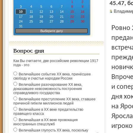
1
2
45.47, б
3
4
5
6
7
8
9
Владими
10
11
12
13
14
15
16
17
18
19
20
21
22
23
24
25
26
27
28
29
30
31
Ровно 22 дня ждали встречи с любимой командой
Выберите дату
предан
встреч
Вопрос дня
прежде
Как Вы считаете, две российские революции 1917
года - это
новичк
Величайшее событие ХХ века, принёсшее
Впроче
свободу и счастье народам России
Величайшее разочарование ХХ века,
и сопе
доказавшее невозможность построения
справедливого государства
дня хо
Величайшее преступление ХХ века, ставшее
причиной гибели миллионов людей
на Яро
Величайшее в ХХ веке предательство
правящего класса
Яросла
Величайшая в ХХ веке провокация
иностранных спецслужб
игроко
Величайшая глупость ХХ века, поскольку