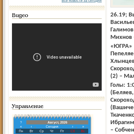
Все новости за сегодня
26.19; В
Видео
Василье
Галимов 
Михнов –
«ЮГРА» (
Пепеляев
Хлынцев 
Скороход
(2) – М
Голы: 1:
(Беляев,
Скороход
Управление
(Вашичек
Ткаченко
Ибрагимо
?
Август, 2026
«
‹
Сегодня
›
»
– Собчен
Пн
Вт
Ср
Чт
Пт
Сб
Вс