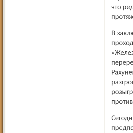
что ре
протяж
В заключительном отрезке встречи вся игра, по сути,
проход
«Желез
перере
Рахуне
разгро
розыгр
против
Сегодня на льду «Арены-2000» «железнодорожники» в
предпо