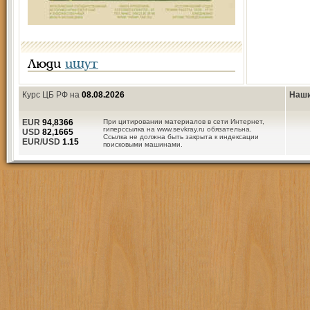
Люди
ищут
Курс ЦБ РФ на
08.08.2026
Наши
EUR
94,8366
При цитировании материалов в сети Интернет,
гиперссылка на www.sevkray.ru обязательна.
USD
82,1665
Ссылка не должна быть закрыта к индексации
EUR/USD
1.15
поисковыми машинами.