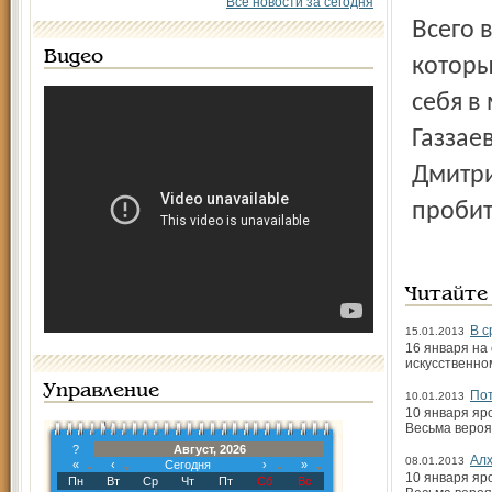
Все новости за сегодня
Всего в нее включены 59 футболистов, большинство из
Видео
которы
себя в
Газзае
Дмитри
пробит
Читайте
В с
15.01.2013
16 января на
искусственном
Управление
По
10.01.2013
10 января яр
Весьма вероя
?
Август, 2026
Алх
08.01.2013
«
‹
Сегодня
›
»
10 января яр
Пн
Вт
Ср
Чт
Пт
Сб
Вс