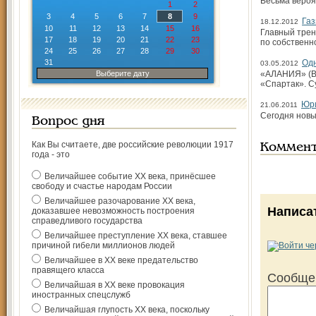
Весьма вероя
1
2
3
4
5
6
7
8
9
Газ
18.12.2012
10
11
12
13
14
15
16
Главный трен
17
18
19
20
21
22
23
по собствен
24
25
26
27
28
29
30
31
Одн
03.05.2012
Выберите дату
«АЛАНИЯ» (В
«Спартак». С
Юри
21.06.2011
Сегодня новы
Вопрос дня
Как Вы считаете, две российские революции 1917
Коммен
года - это
Величайшее событие ХХ века, принёсшее
свободу и счастье народам России
Величайшее разочарование ХХ века,
Написа
доказавшее невозможность построения
справедливого государства
Величайшее преступление ХХ века, ставшее
причиной гибели миллионов людей
Величайшее в ХХ веке предательство
правящего класса
Сообще
Величайшая в ХХ веке провокация
иностранных спецслужб
Величайшая глупость ХХ века, поскольку