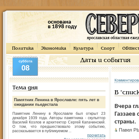
основана
в 1898 году
Политика
Экономика
Культура
Спорт
Общес
Даты и события
суббота
08
Комментиров
Тема дня
В "спис
Памятник Ленина в Ярославле: пять лет в
ожидании пьедестала
Вчера г
Газзаев
Памятник Ленину в Ярославле был открыт 23
декабря 1939 года. Авторы памятника - скульптор
страны.
Василий Козлов и архитектор Сергей Капачинский.
О том, что предшествовало этому событию,
Павел Р
рассказывается в публикуемом ...
прочитать