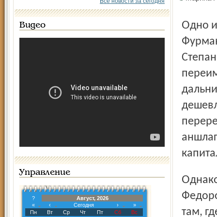
Все новости за сегодня
Одно из предложений - переименовать в его честь улицу
Видео
Фурман
Степан
переим
дальни
дешевл
перере
аншлаг
капита
Управление
Однако НПО "Сатурн" предложило присвоить имя Павла
Федоро
?
Август, 2026
«
‹
Сегодня
›
»
там, г
Пн
Вт
Ср
Чт
Пт
Сб
Вс