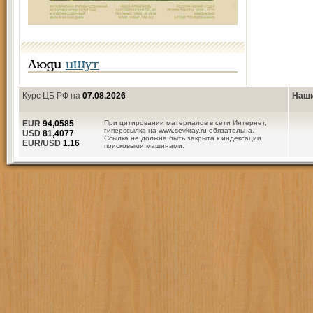
Люди
ищут
Курс ЦБ РФ на
07.08.2026
Наши
EUR
94,0585
При цитировании материалов в сети Интернет,
гиперссылка на www.sevkray.ru обязательна.
USD
81,4077
Ссылка не должна быть закрыта к индексации
EUR/USD
1.16
поисковыми машинами.