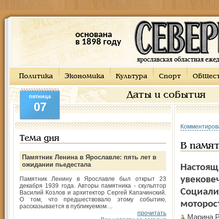
основана
в 1898 году
Политика
Экономика
Культура
Спорт
Общес
Даты и события
пятница
07
Комментиров
Тема дня
В памя
Памятник Ленина в Ярославле: пять лет в
ожидании пьедестала
Настояща
увековеч
Памятник Ленину в Ярославле был открыт 23
декабря 1939 года. Авторы памятника - скульптор
Социали
Василий Козлов и архитектор Сергей Капачинский.
О том, что предшествовало этому событию,
моторос
рассказывается в публикуемом ...
прочитать
Марина 