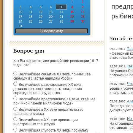
1
2
предпр
3
4
5
6
7
8
9
10
11
12
13
14
15
16
рыбинс
17
18
19
20
21
22
23
24
25
26
27
28
29
30
31
Выберите дату
Читайте
Пар
09.12.2011
Вопрос дня
«Северный кр
этого года б
Как Вы считаете, две российские революции 1917
года - это
Как
12.02.2011
На улицах Яр
Величайшее событие ХХ века, принёсшее
положение бе
свободу и счастье народам России
Что
30.07.2009
Величайшее разочарование ХХ века,
Бравый усач-
доказавшее невозможность построения
иначе как пр
справедливого государства
Величайшее преступление ХХ века, ставшее
А м
05.07.2005
причиной гибели миллионов людей
Полгода наза
Величайшее в ХХ веке предательство
дискутируют 
правящего класса
Не 
15.01.2005
Величайшая в ХХ веке провокация
На страницах
иностранных спецслужб
отстаивает с
Величайшая глупость ХХ века, поскольку