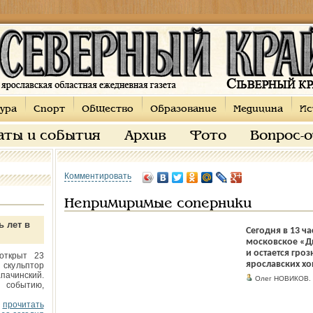
ура
Спорт
Общество
Образование
Медицина
Ис
аты и события
Архив
Фото
Вопрос-
Комментировать
Непримиримые соперники
ь лет в
Сегодня в 13 ч
московское «Ди
и остается гр
открыт 23
ярославских хо
 скульптор
пачинский.
Олег НОВИКОВ.
 событию,
прочитать