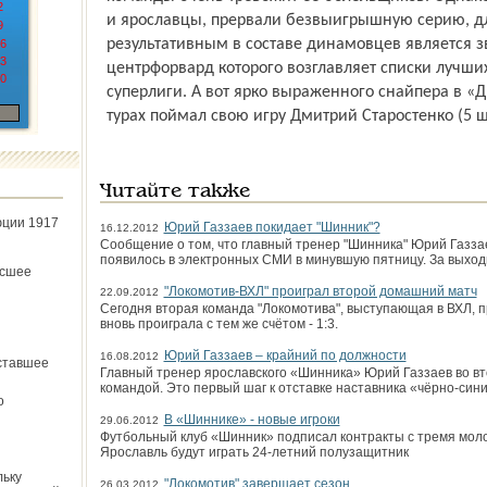
2
и ярославцы, прервали безвыигрышную серию, д
9
результативным в составе динамовцев является з
6
3
центрфорвард которого возглавляет списки лучши
0
суперлиги. А вот ярко выраженного снайпера в «Д
турах поймал свою игру Дмитрий Старостенко (5 ш
Читайте также
юции 1917
Юрий Газзаев покидает "Шинник"?
16.12.2012
Сообщение о том, что главный тренер "Шинника" Юрий Газза
появилось в электронных СМИ в минувшую пятницу. За выхо
ёсшее
"Локомотив-ВХЛ" проиграл второй домашний матч
22.09.2012
Сегодня вторая команда "Локомотива", выступающая в ВХЛ, 
вновь проиграла с тем же счётом - 1:3.
Юрий Газзаев – крайний по должности
16.08.2012
ставшее
Главный тренер ярославского «Шинника» Юрий Газзаев во вто
командой. Это первый шаг к отставке наставника «чёрно-сини
о
В «Шиннике» - новые игроки
29.06.2012
Футбольный клуб «Шинник» подписал контракты с тремя мол
Ярославль будут играть 24-летний полузащитник
льку
"Локомотив" завершает сезон
26.03.2012