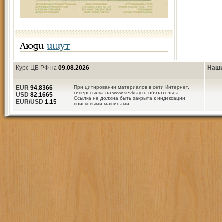
Люди
ищут
Курс ЦБ РФ на
09.08.2026
Наши
EUR
94,8366
При цитировании материалов в сети Интернет,
гиперссылка на www.sevkray.ru обязательна.
USD
82,1665
Ссылка не должна быть закрыта к индексации
EUR/USD
1.15
поисковыми машинами.