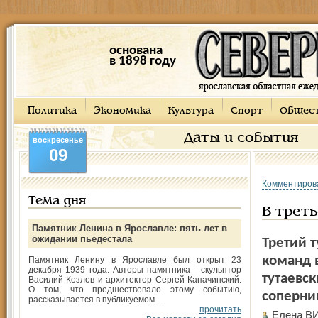
основана
в 1898 году
Политика
Экономика
Культура
Спорт
Общес
Даты и события
воскресенье
09
Комментиров
Тема дня
В треть
Памятник Ленина в Ярославле: пять лет в
ожидании пьедестала
Третий 
команд 
Памятник Ленину в Ярославле был открыт 23
декабря 1939 года. Авторы памятника - скульптор
тутаевс
Василий Козлов и архитектор Сергей Капачинский.
О том, что предшествовало этому событию,
соперни
рассказывается в публикуемом ...
прочитать
Елена В