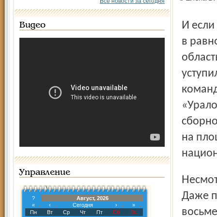
Все новости за сегодня
И если матчи с хозяйками тура «Ярославна-ТМЗ» провела
Видео
в равн
област
уступи
команд
«Урало
сборно
на пло
национ
Управление
Несмотря на неудачу, беспокоиться болельщикам рано.
Даже п
?
Август, 2026
«
‹
Сегодня
›
»
восьме
Пн
Вт
Ср
Чт
Пт
Сб
Вс