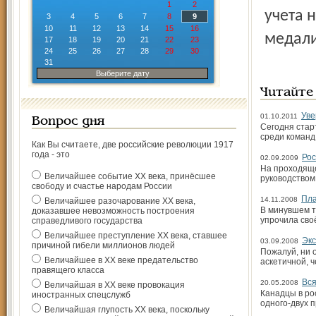
1
2
учета 
3
4
5
6
7
8
9
10
11
12
13
14
15
16
медали
17
18
19
20
21
22
23
24
25
26
27
28
29
30
31
Выберите дату
Читайте
Уве
01.10.2011
Вопрос дня
Сегодня стар
среди команд
Как Вы считаете, две российские революции 1917
года - это
Рос
02.09.2009
На проходяще
Величайшее событие ХХ века, принёсшее
руководством
свободу и счастье народам России
Пла
14.11.2008
Величайшее разочарование ХХ века,
В минувшем т
доказавшее невозможность построения
упрочила сво
справедливого государства
Величайшее преступление ХХ века, ставшее
Экс
03.09.2008
причиной гибели миллионов людей
Пожалуй, ни 
Величайшее в ХХ веке предательство
аскетичной, 
правящего класса
Вся
20.05.2008
Величайшая в ХХ веке провокация
Канадцы в ро
иностранных спецслужб
одного-двух 
Величайшая глупость ХХ века, поскольку