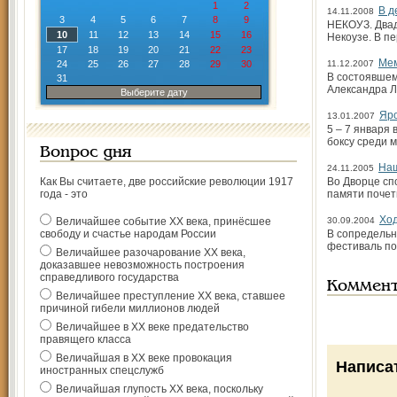
1
2
В д
14.11.2008
3
4
5
6
7
8
9
НЕКОУЗ. Двад
10
11
12
13
14
15
16
Некоузе. В пе
17
18
19
20
21
22
23
Мем
24
25
26
27
28
29
30
11.12.2007
В состоявшем
31
Александра Л
Выберите дату
Яро
13.01.2007
5 – 7 января
боксу среди 
Вопрос дня
Наш
24.11.2005
Как Вы считаете, две российские революции 1917
Во Дворце сп
года - это
памяти почет
Ход
Величайшее событие ХХ века, принёсшее
30.09.2004
свободу и счастье народам России
В сопредельн
фестиваль по
Величайшее разочарование ХХ века,
доказавшее невозможность построения
справедливого государства
Коммен
Величайшее преступление ХХ века, ставшее
причиной гибели миллионов людей
Величайшее в ХХ веке предательство
правящего класса
Величайшая в ХХ веке провокация
Написа
иностранных спецслужб
Величайшая глупость ХХ века, поскольку