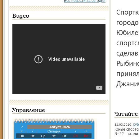
Все новости за сегодня
Спортк
Видео
городо
Юбилей
спортс
сделав
Рыбинс
принял
Джани
Управление
Читайте
Куб
31.03.2010
?
Август, 2026
Юные спортсм
«
‹
Сегодня
›
»
№ 22 – стали
Пн
Вт
Ср
Чт
Пт
Сб
Вс