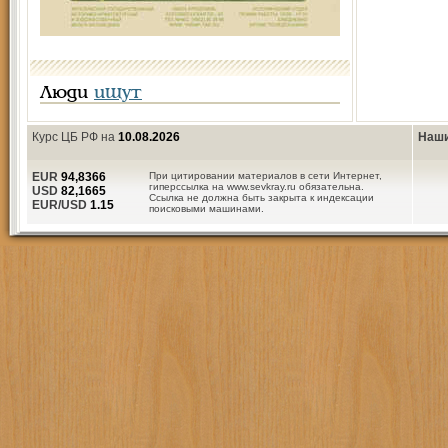
Люди
ищут
Курс ЦБ РФ на
10.08.2026
Наши
EUR
94,8366
При цитировании материалов в сети Интернет,
гиперссылка на www.sevkray.ru обязательна.
USD
82,1665
Ссылка не должна быть закрыта к индексации
EUR/USD
1.15
поисковыми машинами.