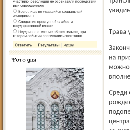
трансл
участники революций не осознавали последствий
ими совершённого
увидим
Всего лишь не удавшийся социальный
эксперимент
Следствие преступной слабости
государственной власти
Трава
Неудачное стечение обстоятельств, при
котором события развивались спонтанно
Архив
Закончились финальные игры областных соревнований
на при
Фото дня
можно 
вполне
Среди самых маленьких футболистов (1993 – 1994 годов
рожден
подопе
центра