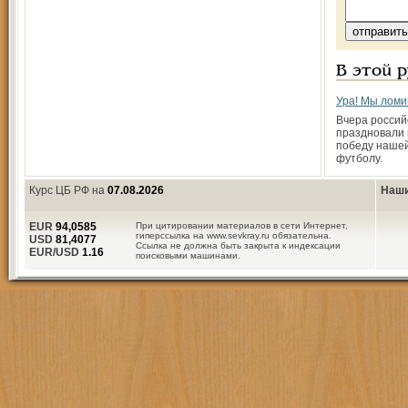
В этой 
Ура! Мы ломи
Вчера россий
праздновали
победу нашей
футболу.
Курс ЦБ РФ на
07.08.2026
Наши
EUR
94,0585
При цитировании материалов в сети Интернет,
гиперссылка на www.sevkray.ru обязательна.
USD
81,4077
Ссылка не должна быть закрыта к индексации
EUR/USD
1.16
поисковыми машинами.