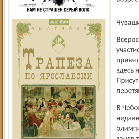
Чуваш
Всероссийские сельские спортивные игры – место, где
участи
привет
здесь 
Присут
перетя
В Чебоксарах, где мечтал обосноваться еще О. Бендер, а
недавн
олимпи