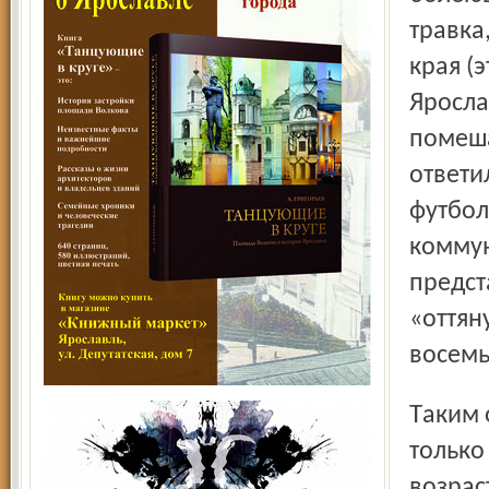
травка
края (
Яросла
помеша
ответи
футбол
коммун
предст
«оттян
восемь
Таким образом, в гегемонию «Россиян» сумел вторгнуться
только
возрас