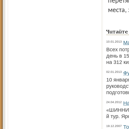
перетя
места, 
Читайте
Ма
10.01.2013
Всех пот
день в 1
на 312 к
Фу
02.01.2013
10 январ
руководс
подготов
На
24.04.2012
«ШИННИК»
й тур. Я
То
19.12.2007