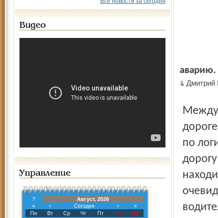
Все новости за сегодня
Видео
аварию.
Дмитрий
Между Ростовом и Ярославлем на второстепенной
дороге
по лог
дорогу
Управление
находи
очевид
?
Август, 2026
водите
«
‹
Сегодня
›
»
Пн
Вт
Ср
Чт
Пт
Сб
Вс