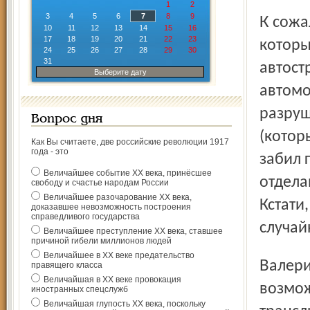
1
2
3
4
5
6
7
8
9
К сожалению, футболисты ехали не на КрАЗе, а на джипе,
10
11
12
13
14
15
16
17
18
19
20
21
22
23
которы
24
25
26
27
28
29
30
31
автост
Выберите дату
автомо
разруш
Вопрос дня
(котор
Как Вы считаете, две российские революции 1917
года - это
забил 
Величайшее событие ХХ века, принёсшее
отдела
свободу и счастье народам России
Величайшее разочарование ХХ века,
Кстати
доказавшее невозможность построения
справедливого государства
случай
Величайшее преступление ХХ века, ставшее
причиной гибели миллионов людей
Величайшее в ХХ веке предательство
Валерий Кечинов уже возобновил тренировки, и,
правящего класса
Величайшая в ХХ веке провокация
возмож
иностранных спецслужб
Величайшая глупость ХХ века, поскольку