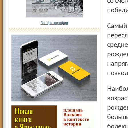
со сче
победи
Все фотографии
Самый крупный счет был зафиксирован во встрече
пересл
средне
рожден
напряг
позвол
Наиболее драматично развивались события в старшей
возрас
рожден
больши
болеющ