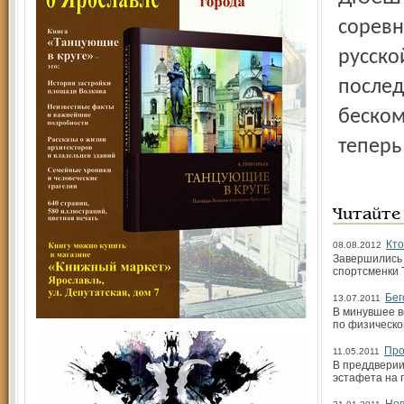
соревн
русско
послед
беском
теперь
Читайте
Кто
08.08.2012
Завершились 
спортсменки 
Бег
13.07.2011
В минувшее в
по физическо
Про
11.05.2011
В преддверии
эстафета на 