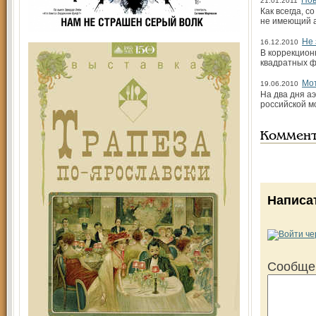
Нов
21.01.2011
Как всегда, 
не имеющий а
Не 
16.12.2010
В коррекцион
квадратных ф
Мо
19.06.2010
На два дня 
российской м
Коммен
Написа
Сообще