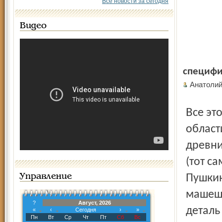
Все новости за сегодня
Видео
специфи
Анатоли
Все это вместе называется первенством Ярославской
област
древни
(тот с
Управление
Пушкин
машешь
?
Август, 2026
деталь
«
‹
Сегодня
›
»
Пн
Вт
Ср
Чт
Пт
Сб
Вс