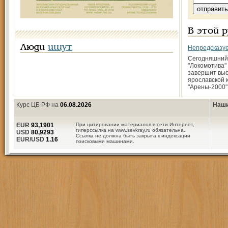
В этой 
Люди
ищут
Непредсказу
Сегодняшний
"Локомотива"
завершит вы
ярославской 
"Арены-2000"
Курс ЦБ РФ на
06.08.2026
Наши
EUR
93,1901
При цитировании материалов в сети Интернет,
гиперссылка на www.sevkray.ru обязательна.
USD
80,9293
Ссылка не должна быть закрыта к индексации
EUR/USD
1.16
поисковыми машинами.