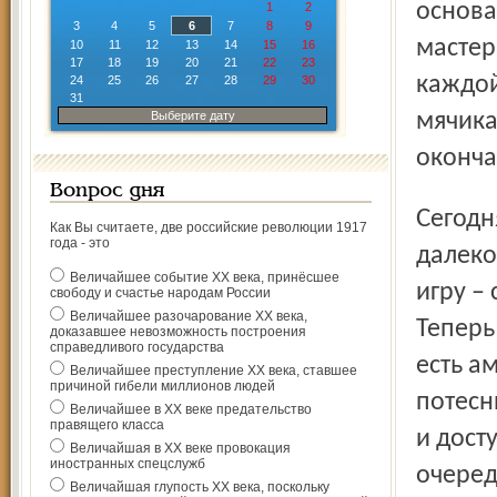
основа
1
2
3
4
5
6
7
8
9
мастер
10
11
12
13
14
15
16
17
18
19
20
21
22
23
каждой
24
25
26
27
28
29
30
31
Выберите дату
мячика
оконча
Вопрос дня
Сегодняшняя лапта ушла от своей прародительницы зело
Как Вы считаете, две российские революции 1917
года - это
далеко
Величайшее событие ХХ века, принёсшее
игру –
свободу и счастье народам России
Величайшее разочарование ХХ века,
Теперь
доказавшее невозможность построения
справедливого государства
есть а
Величайшее преступление ХХ века, ставшее
причиной гибели миллионов людей
потесн
Величайшее в ХХ веке предательство
правящего класса
и дост
Величайшая в ХХ веке провокация
иностранных спецслужб
очеред
Величайшая глупость ХХ века, поскольку