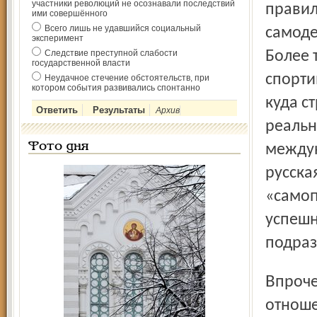
участники революций не осознавали последствий
правил
ими совершённого
Всего лишь не удавшийся социальный
самоде
эксперимент
Следствие преступной слабости
Более 
государственной власти
спорти
Неудачное стечение обстоятельств, при
котором события развивались спонтанно
куда с
Архив
реальн
Фото дня
междун
русска
«самоп
успешн
подраз
Впрочем, ближе к лапте. В первые два дня соревнований
отноше