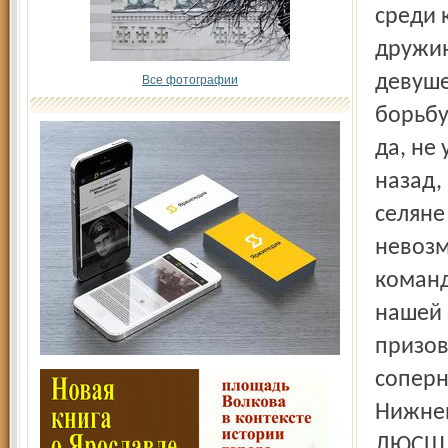
среди 
дружин
девуше
Все фотографии
борьбу
да, не
назад,
селяне
невозм
команд
нашей 
призов
соперн
Нижнем
ДЮСШ п