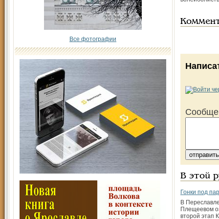
Коммен
Все фотографии
Написа
Сообще
В этой 
Гонки под па
В Переславле
Плещеевом о
второй этап К