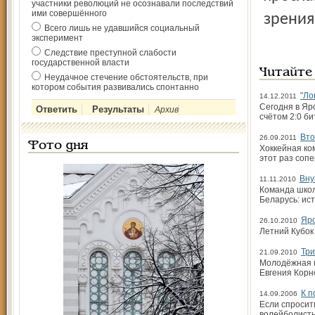
участники революций не осознавали последствий
ими совершённого
зрения
Всего лишь не удавшийся социальный
эксперимент
Следствие преступной слабости
государственной власти
Читайте
Неудачное стечение обстоятельств, при
котором события развивались спонтанно
"Ло
14.12.2011
Сегодня в Яр
Архив
счётом 2:0 би
Вто
26.09.2011
Фото дня
Хоккейная ко
этот раз соп
Вну
11.11.2010
Команда школ
Беларусь: ис
Яр
26.10.2010
Летний Кубок
Три
21.09.2010
Молодёжная к
Евгения Корн
К п
14.09.2006
Если спросит
волейболисты