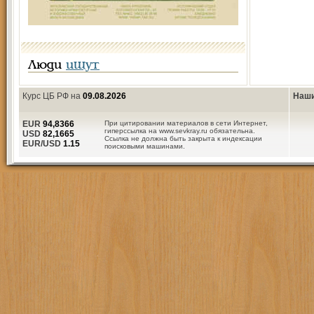
Люди
ищут
Курс ЦБ РФ на
09.08.2026
Наши
EUR
94,8366
При цитировании материалов в сети Интернет,
гиперссылка на www.sevkray.ru обязательна.
USD
82,1665
Ссылка не должна быть закрыта к индексации
EUR/USD
1.15
поисковыми машинами.