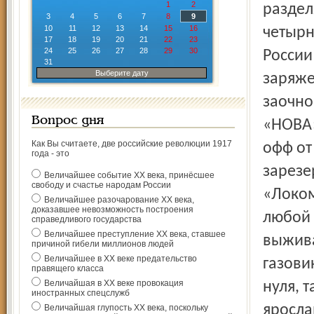
1
2
раздел
3
4
5
6
7
8
9
10
11
12
13
14
15
16
четырн
17
18
19
20
21
22
23
24
25
26
27
28
29
30
России
31
Выберите дату
заряже
заочно
Вопрос дня
«НОВА»
Как Вы считаете, две российские революции 1917
офф от
года - это
зарезе
Величайшее событие ХХ века, принёсшее
свободу и счастье народам России
«Локом
Величайшее разочарование ХХ века,
доказавшее невозможность построения
любой 
справедливого государства
Величайшее преступление ХХ века, ставшее
выжива
причиной гибели миллионов людей
Величайшее в ХХ веке предательство
газови
правящего класса
Величайшая в ХХ веке провокация
нуля, 
иностранных спецслужб
яросла
Величайшая глупость ХХ века, поскольку