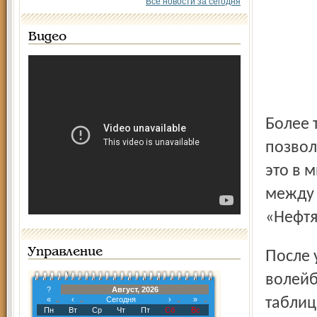
Все новости за сегодня
Видео
Более того, наша команда, игравшая в гостях, не
позвол
это в 
между 
«Нефтя
Управление
После удачного вояжа в столицу ярославские
волейб
?
Август, 2026
«
‹
Сегодня
›
»
таблиц
Пн
Вт
Ср
Чт
Пт
Сб
Вс