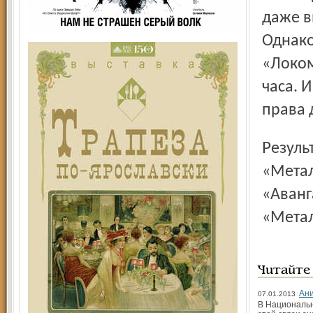
даже в
Однако
«Локом
часа. 
права 
Результаты вторых четвертьфинальных матчей:
«Металл
«Аванга
«Метал
Читайте
Ани
07.01.2013
В Национальн