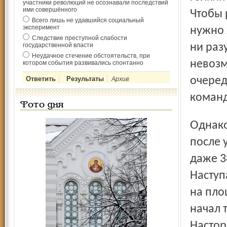
участники революций не осознавали последствий
ими совершённого
Чтобы 
Всего лишь не удавшийся социальный
эксперимент
нужно 
Следствие преступной слабости
государственной власти
ни раз
Неудачное стечение обстоятельств, при
невозм
котором события развивались спонтанно
очеред
Архив
коман
Фото дня
Однако уже в начале матча гостям пришлось обороняться:
после 
даже 3
Наступ
на пло
начал 
Настор