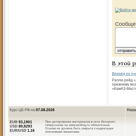
Сообще
В этой 
Вперёд по пу
Ралли-рейд «
прежнему воз
«КамАЗ-Масте
Курс ЦБ РФ на
07.08.2026
Наши
EUR
93,1901
При цитировании материалов в сети Интернет,
гиперссылка на www.sevkray.ru обязательна.
USD
80,9293
Ссылка не должна быть закрыта к индексации
EUR/USD
1.16
поисковыми машинами.