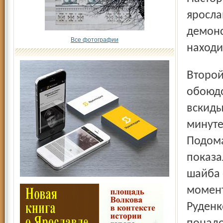
яросла
демонс
Все фотографии
находи
Второй период прошел на высоких скоростях и в
обоюдо
вскиды
минуте
Подома
показа
шайба 
момент
Руденк