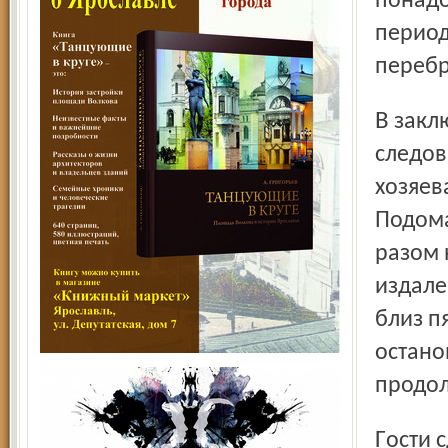
понадо
период
перебр
В заключительной двадцатиминутке взаимные атаки
следов
хозяев
Подома
разом 
издале
близ п
остано
продол
Гости сделали все, чтобы перевести встречу в овертайм,