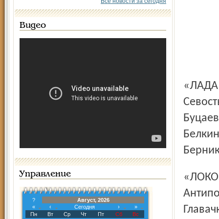
Все новости за сегодня
Видео
«ЛАДА» (12): Трвай, Баландин – Черны (2), Бойков – С.
Севост
Буцаев 
Белкин
Бернико
Управление
«ЛОКОМОТИВ» (20): Подомацкий, Красоткин (6) – Жуков,
Антипо
?
Август, 2026
«
‹
Сегодня
›
»
Главач
Пн
Вт
Ср
Чт
Пт
Сб
Вс