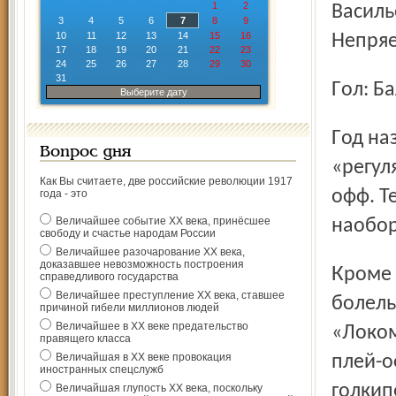
1
2
Василье
3
4
5
6
7
8
9
10
11
12
13
14
15
16
Непряев
17
18
19
20
21
22
23
24
25
26
27
28
29
30
31
Гол: 
Выберите дату
Год назад ярославцы ни разу не обыграли Тольятти в
Вопрос дня
«регул
Как Вы считаете, две российские революции 1917
офф. Т
года - это
Величайшее событие ХХ века, принёсшее
наобор
свободу и счастье народам России
Величайшее разочарование ХХ века,
доказавшее невозможность построения
Кроме сравнений, невеселое настроение ярославским
справедливого государства
Величайшее преступление ХХ века, ставшее
болель
причиной гибели миллионов людей
Величайшее в ХХ веке предательство
«Локом
правящего класса
Величайшая в ХХ веке провокация
плей-о
иностранных спецслужб
голкип
Величайшая глупость ХХ века, поскольку